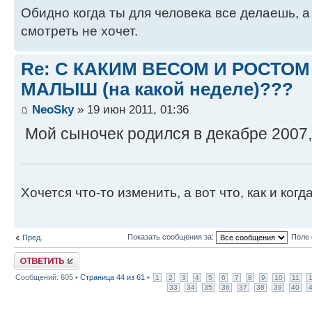
Обидно когда ты для человека все делаешь, а
смотреть не хочет.
Re: С КАКИМ ВЕСОМ И РОСТО
МАЛЫШ (на какой неделе)???
NeoSky
» 19 июн 2011, 01:36
Мой сыночек родился в декабре 2007, 
Хочется что-то изменить, а вот что, как и когда
Показать сообщения за:
Поле 
Пред.
Ответить
Сообщений: 605 •
Страница
44
из
61
•
1
2
3
4
5
6
7
8
9
10
11
33
34
35
36
37
38
39
40