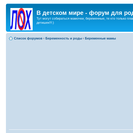
В детском мире - форум для ро
Тут могут собираться мамочки, беременные, те кто только пла
детишек!!!:)
Список форумов
‹
Беременность и роды
‹
Беременные мамы