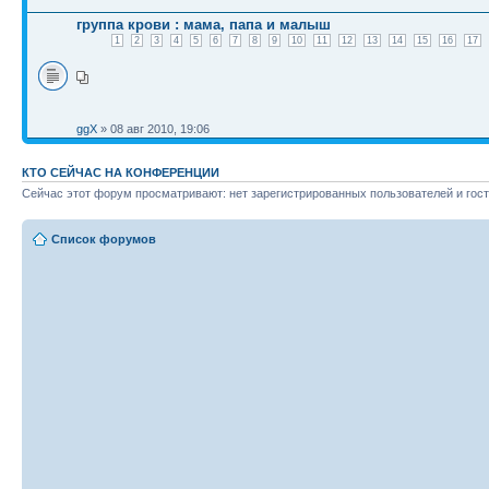
группа крови : мама, папа и малыш
1
2
3
4
5
6
7
8
9
10
11
12
13
14
15
16
17
ggX
» 08 авг 2010, 19:06
КТО СЕЙЧАС НА КОНФЕРЕНЦИИ
Сейчас этот форум просматривают: нет зарегистрированных пользователей и гост
Список форумов