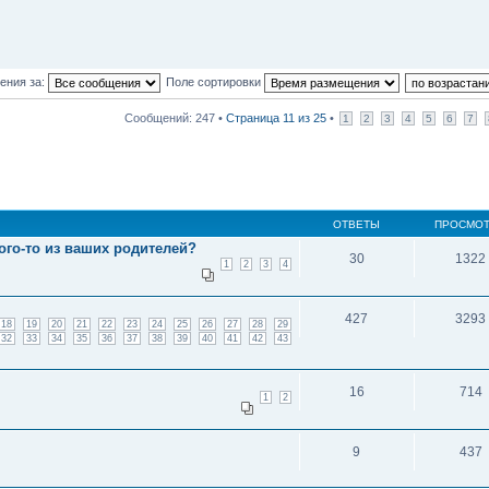
ения за:
Поле сортировки
Сообщений: 247 •
Страница
11
из
25
•
1
2
3
4
5
6
7
ОТВЕТЫ
ПРОСМО
ого-то из ваших родителей?
30
1322
1
2
3
4
427
3293
18
19
20
21
22
23
24
25
26
27
28
29
32
33
34
35
36
37
38
39
40
41
42
43
16
714
1
2
9
437