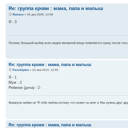
Re: группа крови : мама, папа и малыш
Romzes
» 04 дек 2009, 14:08
Я - 3
Почему большой выбор всех видов желанной вещи появляется сразу после того, 
Re: группа крови : мама, папа и малыш
PavelOptim
» 22 янв 2010, 12:55
Я - 1
Муж - 2
Ребенок (доча) - 2-
Формула любви не 'Я тебя люблю,потому что нужен ты мне' а 'Мы нужны друг дру
Re: группа крови : мама, папа и малыш