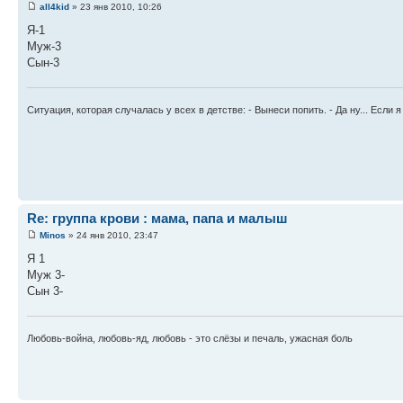
all4kid
» 23 янв 2010, 10:26
Я-1
Муж-3
Сын-3
Ситуация, которая случалась у всех в детстве: - Вынеси попить. - Да ну... Если я
Re: группа крови : мама, папа и малыш
Minos
» 24 янв 2010, 23:47
Я 1
Муж 3-
Сын 3-
Любовь-война, любовь-яд, любовь - это слёзы и печаль, ужасная боль