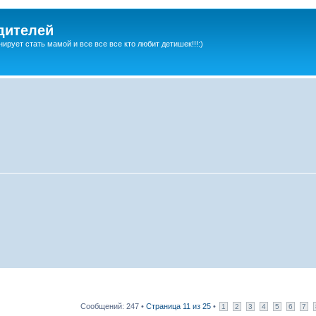
дителей
ирует стать мамой и все все все кто любит детишек!!!:)
Сообщений: 247 •
Страница
11
из
25
•
1
2
3
4
5
6
7