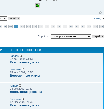
След.
8
9
10
11
12
13
14
15
16
17
18
19
20
21
22
23
24
25
Перейти:
ТРЫ
ПОСЛЕДНЕЕ СООБЩЕНИЕ
Landon
22 сен 2009, 23:13
Все о наших детях
Флориан
15 июл 2009, 10:55
Беременные мамы
rombik
04 дек 2009, 01:40
Воспитание ребенка
Змитрий
12 июл 2009, 21:39
Все о наших детях