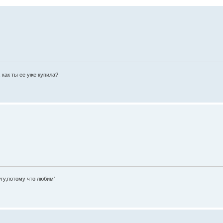
как ты ее уже купила?
гу,потому что любим'