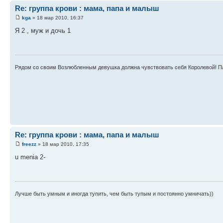
Re: группа крови : мама, папа и малыш
kga
» 18 мар 2010, 16:37
Я 2 , муж и дочь 1
Рядом со своим Возлюбленным девушка должна чувствовать себя Королевой! Па
Re: группа крови : мама, папа и малыш
freezz
» 18 мар 2010, 17:35
u menia 2-
Лучше быть умным и иногда тупить, чем быть тупым и постоянно умничать))