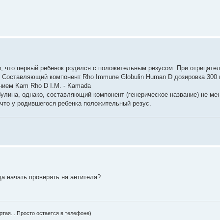
и, что первый ребенок родился с положительным резусом. При отрицате
. Составляющий компонент Rho Immune Globulin Human D дозировка 300
нием Kam Rho D I.M. - Kamada
улина, однако, составляющий компонент (генерическое название) не ме
 что у родившегося ребенка положительный резус.
гда начать проверять на антитела?
ертая... Просто остается в телефоне)