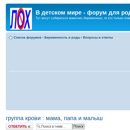
В детском мире - форум для ро
Тут могут собираться мамочки, беременные, те кто только план
Список форумов
‹
Беременность и роды
‹
Вопросы и ответы
группа крови : мама, папа и малыш
Ответить