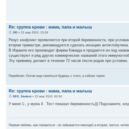
Re: группа крови : мама, папа и малыш
JfO
» 21 мар 2010, 13:19
Резус конфликт проявляется при второй беременности, при услови
втором триместре, рекомендуется сделать инъкцию антиглобулина
В Израиле его производит фирма Камада и продается он под назва
существуют и ряд других коммерческих названий этого иммуноглоб
Эту прививку делают в течении 72 часов после родов при условии,
Переболит. Потом еще смеяться будешь с этого, а сейчас терпи.
Re: группа крови : мама, папа и малыш
SEO_Student
» 22 мар 2010, 00:34
У меня 1-, у мужа 4 . Тест показал беременность))) Подскажите, ко
Первая любовь, как говориться - не забывается никогда!) а вторая, третья, четв