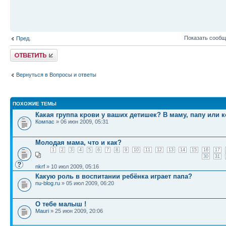
Показать сообщ
Пред.
Ответить
Вернуться в Вопросы и ответы
ПОХОЖИЕ ТЕМЫ
Какая группа крови у ваших детишек? В маму, папу или к
Компас
» 06 июн 2009, 05:31
Молодая мама, что и как?
1
2
3
4
5
6
7
8
9
10
11
12
13
14
15
16
17
30
31
nkrf
» 10 июл 2009, 05:16
Какую роль в воспитании ребёнка играет папа?
nu-blog.ru
» 05 июл 2009, 06:20
О тебе малыш !
Mauri
» 25 июн 2009, 20:06