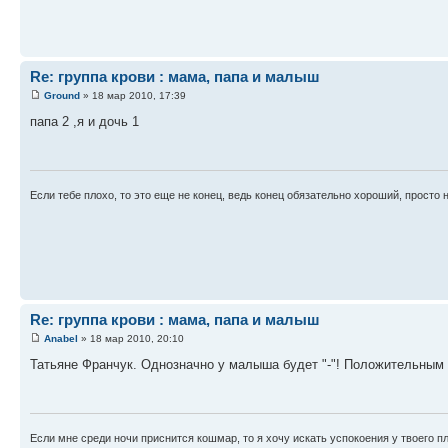
Re: группа крови : мама, папа и малыш
Ground
» 18 мар 2010, 17:39
папа 2 ,я и дочь 1
Если тебе плохо, то это еще не конец, ведь конец обязательно хороший, просто н
Re: группа крови : мама, папа и малыш
Anabel
» 18 мар 2010, 20:10
Татьяне Франчук. Однозначно у малыша будет "-"! Положительным 
Если мне среди ночи приснится кошмар, то я хочу искать успокоения у твоего п