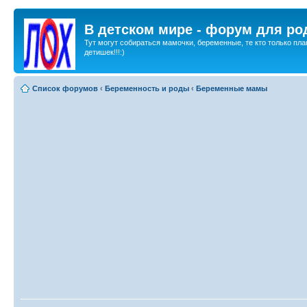
В детском мире - форум для ро
Тут могут собираться мамочки, беременные, те кто только пла
детишек!!!:)
Список форумов
‹
Беременность и роды
‹
Беременные мамы