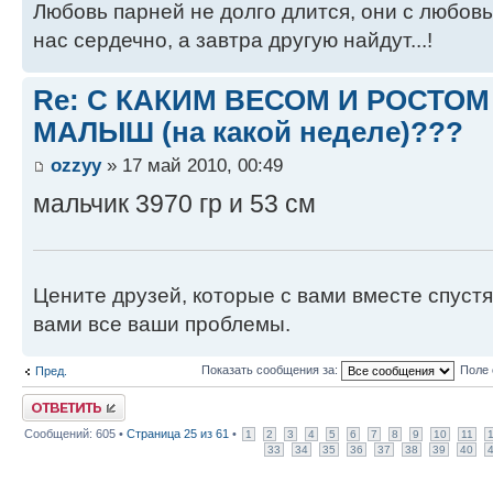
Любовь парней не долго длится, они с любовь
нас сердечно, а завтра другую найдут...!
Re: С КАКИМ ВЕСОМ И РОСТО
МАЛЫШ (на какой неделе)???
ozzyy
» 17 май 2010, 00:49
мальчик 3970 гр и 53 см
Цените друзей, которые с вами вместе спуст
вами все ваши проблемы.
Показать сообщения за:
Поле 
Пред.
Ответить
Сообщений: 605 •
Страница
25
из
61
•
1
2
3
4
5
6
7
8
9
10
11
33
34
35
36
37
38
39
40