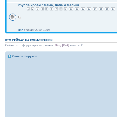
группа крови : мама, папа и малыш
1
2
3
4
5
6
7
8
9
10
11
12
13
14
15
16
17
ggX
» 08 авг 2010, 19:06
КТО СЕЙЧАС НА КОНФЕРЕНЦИИ
Сейчас этот форум просматривают:
Bing [Bot]
и гости: 2
Список форумов