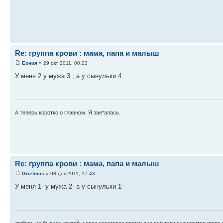
Re: группа крови : мама, папа и малыш
Еония
» 29 окт 2011, 00:23
У меня 2 у мужа 3 , а у сынульки 4
А теперь коротко о главном. Я зае*алась.
Re: группа крови : мама, папа и малыш
Griefmus
» 08 дек 2011, 17:43
У меня 1- у мужа 2- а у сынульки 1-
любовь не бывает долгой, через некоторое время она всё таки становится привыч