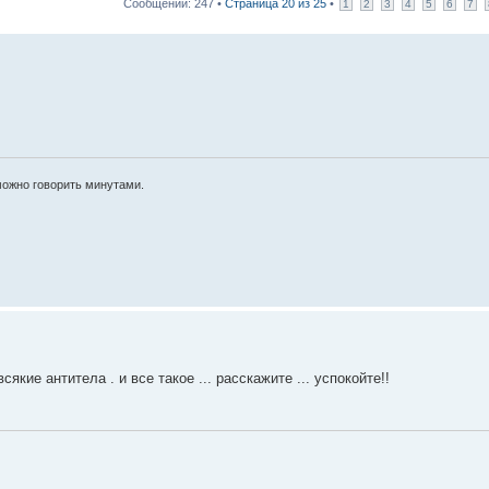
Сообщений: 247 •
Страница
20
из
25
•
1
2
3
4
5
6
7
можно говорить минутами.
сякие антитела . и все такое ... расскажите ... успокойте!!