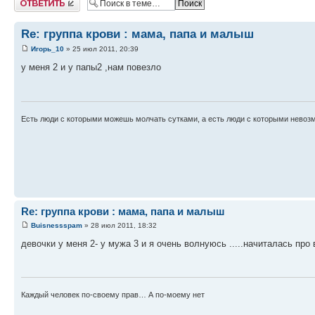
Re: группа крови : мама, папа и малыш
Игорь_10
» 25 июл 2011, 20:39
у меня 2 и у папы2 ,нам повезло
Есть люди с которыми можешь молчать сутками, а есть люди с которыми невоз
Re: группа крови : мама, папа и малыш
Buisnessspam
» 28 июл 2011, 18:32
девочки у меня 2- у мужа 3 и я очень волнуюсь .....начиталась про в
Каждый человек по-своему прав… А по-моему нет