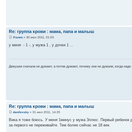
Re: группа крови : мама, папа и малыш
Угалек
» 30 июл 2011, 01:03
у меня - 1 -, у мужа 1 , у дочки 1 ...
Девушки сначала не думают, а потом думают, почему они не думали, когда надо 
Re: группа крови : мама, папа и малыш
danilevsky
» 31 июл 2011, 14:35
Вика я тоже боюсь. У меня 1минус у мужа 3плюс. Первый ребенок 
за первого не переживайте. Тем более сейчас не 18 век.