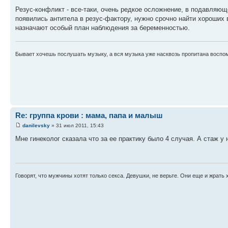
Резус-конфликт - все-таки, очень редкое осложнение, в подавляющ
появились антитела в резус-фактору, нужно срочно найти хороших
назначают особый план наблюдения за беременностью.
Бывает хочешь послушать музыку, а вся музыка уже насквозь пропитана воспо
Re: группа крови : мама, папа и малыш
danilevsky
» 31 июл 2011, 15:43
Мне гинеколог сказала что за ее практику было 4 случая. А стаж у 
Говорят, что мужчины хотят только секса. Девушки, не верьте. Они еще и жрать 