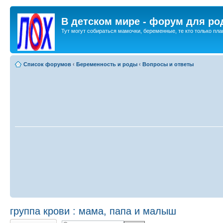
В детском мире - форум для ро
Тут могут собираться мамочки, беременные, те кто только план
Список форумов
‹
Беременность и роды
‹
Вопросы и ответы
группа крови : мама, папа и малыш
Ответить