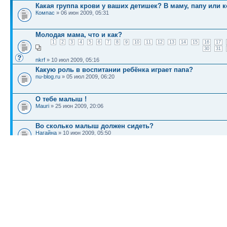
Какая группа крови у ваших детишек? В маму, папу или к
Компас
» 06 июн 2009, 05:31
Молодая мама, что и как?
1
2
3
4
5
6
7
8
9
10
11
12
13
14
15
16
17
30
31
nkrf
» 10 июл 2009, 05:16
Какую роль в воспитании ребёнка играет папа?
nu-blog.ru
» 05 июл 2009, 06:20
О тебе малыш !
Mauri
» 25 июн 2009, 20:06
Во сколько малыш должен сидеть?
Нагайна
» 10 июн 2009, 05:50
КТО СЕЙЧАС НА КОНФЕРЕНЦИИ
Сейчас этот форум просматривают: нет зарегистрированных пользователей и гост
Список форумов