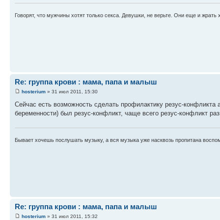
Говорят, что мужчины хотят только секса. Девушки, не верьте. Они еще и жрать 
Re: группа крови : мама, папа и малыш
hosterium
» 31 июл 2011, 15:30
Сейчас есть возможность сделать профилактику резус-конфликта а
беременности) был резус-конфликт, чаще всего резус-конфликт раз
Бывает хочешь послушать музыку, а вся музыка уже насквозь пропитана воспо
Re: группа крови : мама, папа и малыш
hosterium
» 31 июл 2011, 15:32