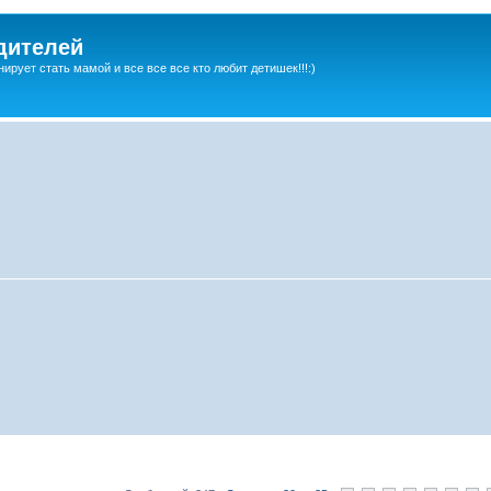
дителей
ирует стать мамой и все все все кто любит детишек!!!:)