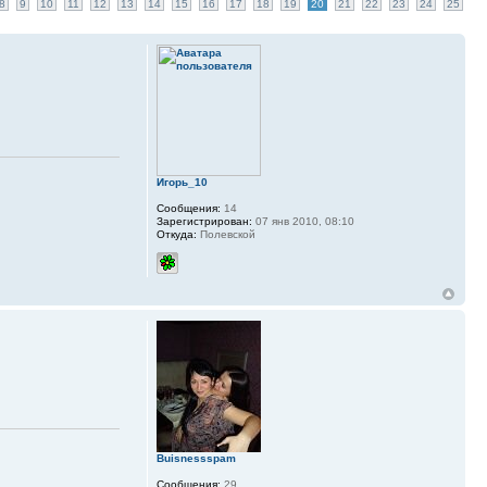
8
9
10
11
12
13
14
15
16
17
18
19
20
21
22
23
24
25
Игорь_10
Сообщения:
14
Зарегистрирован:
07 янв 2010, 08:10
Откуда:
Полевской
Buisnessspam
Сообщения:
29