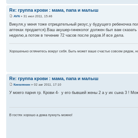
Re: группа крови : мама, папа и малыш
AVN
» 31 июл 2011, 15:46
Викуля,у меня тоже отрицательный резус,у будущего ребеночка по
аптеках продается).Ваш акушер-гинеколог должен был вам сказать о
неделю,а потом в течение 72 часов после родов.И все дела.
Хорошенько оглянитесь вокруг себя. Быть может ваше счастье совсем рядом, но
Re: группа крови : мама, папа и малыш
Киевлянин
» 02 авг 2011, 17:10
У моего парня гр. Крови 4- у его бывшей жены 2 а у их сына 3 ! Мо
В гостях хорошо а дома пукнуть можно!