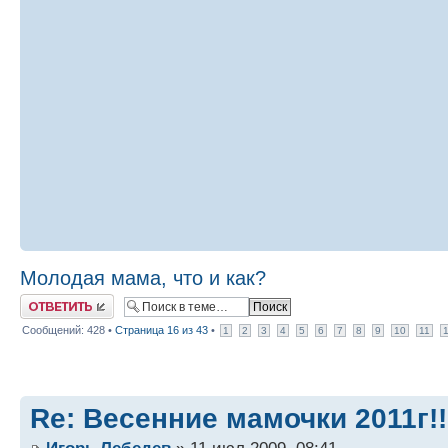
Молодая мама, что и как?
Ответить
Сообщений: 428 •
Страница
16
из
43
•
1
2
3
4
5
6
7
8
9
10
11
Re: Весенние мамочки 2011г!!
Игорь Лебедев
» 11 июл 2009, 08:41