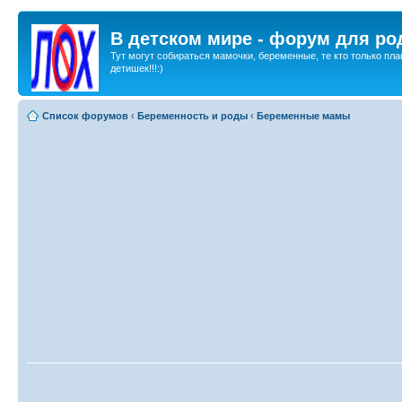
В детском мире - форум для ро
Тут могут собираться мамочки, беременные, те кто только пла
детишек!!!:)
Список форумов
‹
Беременность и роды
‹
Беременные мамы