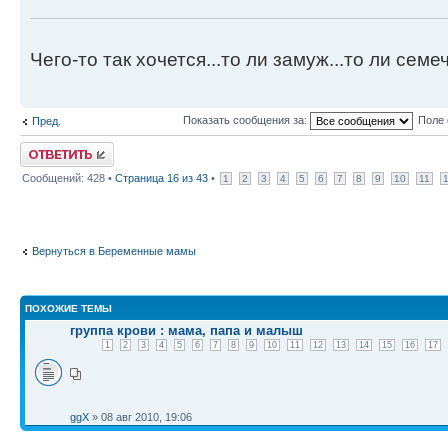
Чего-то так хочется...то ли замуж...то ли семече
Показать сообщения за:
Поле 
Пред.
Ответить
Сообщений: 428 •
Страница
16
из
43
•
1
2
3
4
5
6
7
8
9
10
11
Вернуться в Беременные мамы
ПОХОЖИЕ ТЕМЫ
группа крови : мама, папа и малыш
1
2
3
4
5
6
7
8
9
10
11
12
13
14
15
16
17
ggX
» 08 авг 2010, 19:06