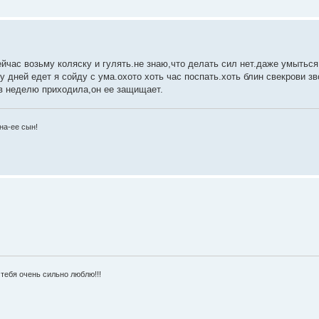
ейчас возьму коляску и гулять.не знаю,что делать сил нет.даже умыться
у дней едет я сойду с ума.охото хоть час поспать.хоть блин свекрови зв
 в неделю приходила,он ее защищает.
на-ее сын!
тебя очень сильно люблю!!!