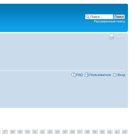
Расширенный поиск
FAQ
Пользователи
Вход
27
28
29
30
31
32
33
34
35
36
37
38
39
40
41
42
43