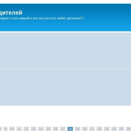
дителей
ирует стать мамой и все все все кто любит детишек!!!:)
8
9
10
11
12
13
14
15
16
17
18
19
20
21
22
23
24
25
26