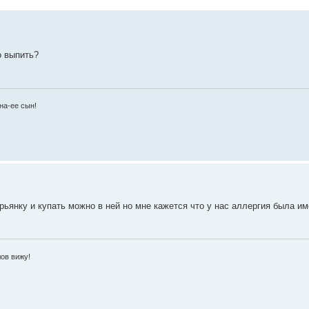
о выпить?
на-ее сын!
янку и купать можно в ней но мне кажется что у нас аллергия была им
лов вижу!