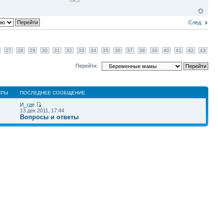
След.
27
28
29
30
31
32
33
34
35
36
37
38
39
40
41
42
43
Перейти:
ТРЫ
ПОСЛЕДНЕЕ СООБЩЕНИЕ
И_где
13 дек 2011, 17:44
Вопросы и ответы
Наша команда
•
Удалить cookies конференции
• Часовой пояс: UTC + 4 часа