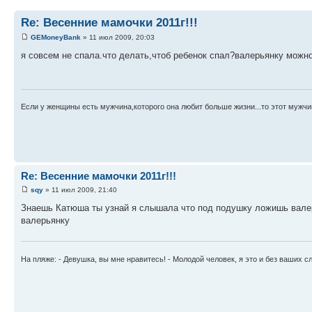
Re: Весенние мамочки 2011г!!!
GEMoneyBank
» 11 июл 2009, 20:03
я совсем не спала.что делать,чтоб ребенок спал?валерьянку можн
Если у женщины есть мужчина,которого она любит больше жизни...то этот мужчи
Re: Весенние мамочки 2011г!!!
sqy
» 11 июл 2009, 21:40
Знаешь Катюша ты узнай я слышала что под подушку ложишь валерь
валерьянку
На пляже: - Девушка, вы мне нравитесь! - Молодой человек, я это и без ваших с