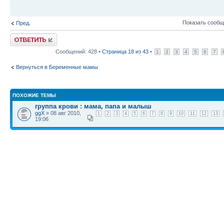
Показать сообщ
Пред.
Ответить
Сообщений: 428 •
Страница
18
из
43
•
1
2
3
4
5
6
7
Вернуться в Беременные мамы
ПОХОЖИЕ ТЕМЫ
группа крови : мама, папа и малыш
ggX
» 08 авг 2010,
1
2
3
4
5
6
7
8
9
10
11
12
13
19:06
КТО СЕЙЧАС НА КОНФЕРЕНЦИИ
Сейчас этот форум просматривают: нет зарегистрированных пользователей и гост
Список форумов