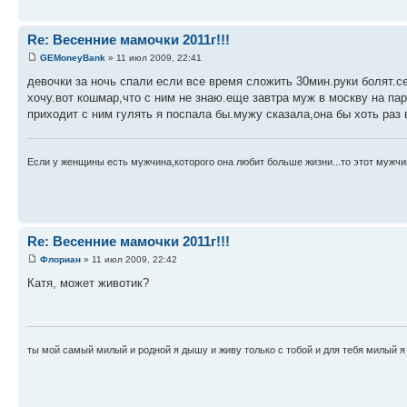
Re: Весенние мамочки 2011г!!!
GEMoneyBank
» 11 июл 2009, 22:41
девочки за ночь спали если все время сложить 30мин.руки болят.с
хочу.вот кошмар,что с ним не знаю.еще завтра муж в москву на пар
приходит с ним гулять я поспала бы.мужу сказала,она бы хоть раз
Если у женщины есть мужчина,которого она любит больше жизни...то этот мужчи
Re: Весенние мамочки 2011г!!!
Флориан
» 11 июл 2009, 22:42
Катя, может животик?
ты мой самый милый и родной я дышу и живу только с тобой и для тебя милый я 