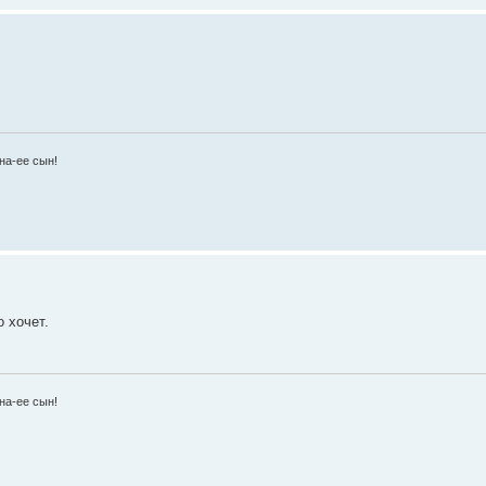
на-ее сын!
о хочет.
на-ее сын!