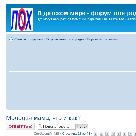
В детском мире - форум для ро
Тут могут собираться мамочки, беременные, те кто только план
Список форумов
‹
Беременность и роды
‹
Беременные мамы
Молодая мама, что и как?
Ответить
Сообщений: 428 •
Страница
18
из
43
•
1
2
3
4
5
6
7