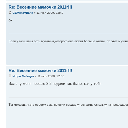
Re: Весенние мамочки 2011г!!!
GEMoneyBank
» 11 июл 2009, 22:49
ох
Если у женщины есть мужчина,которого она любит больше жизни...то этот мужчи
Re: Весенние мамочки 2011г!!!
Игорь Лебедев
» 11 июл 2009, 22:50
Валь, у меня первые 2-3 недели так было, как у тебя.
Ты можешь лгать своему уму, но если сердце учует хоть капельку из прошедшего