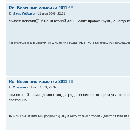
Re: Весенние мамочки 2011г!!!
Игорь Лебедев
» 11 июл 2009, 22:21
привет девочки))) У меня второй день болит правая грудь, а когда 
Ты можешь лгать своему уму, но если сердце учует хоть капельку из прошедшего
Re: Весенние мамочки 2011г!!!
Флориан
» 11 июл 2009, 22:32
приветик. Эльвия ,у меня когда грудь наполняется прям уплотнения
постоянно
ты мой самый милый и родной я дышу и живу только с тобой и для тебя милый я 