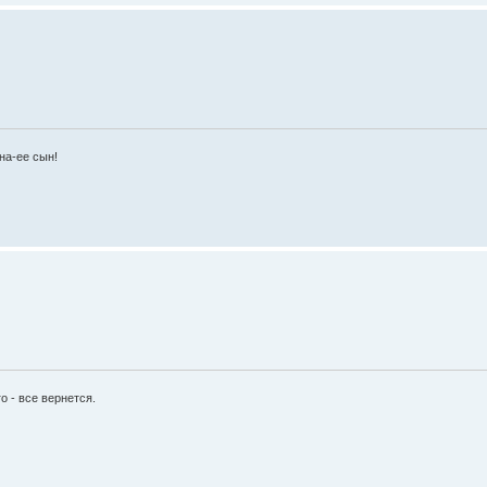
на-ее сын!
 - все вернется.