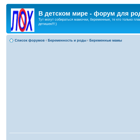
В детском мире - форум для ро
Тут могут собираться мамочки, беременные, те кто только пла
детишек!!!:)
Список форумов
‹
Беременность и роды
‹
Беременные мамы