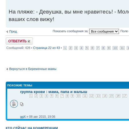
На пляже: - Девушка, вы мне нравитесь! - Мол
ваших слов вижу!
Показать сообщения за:
Поле 
Пред.
Ответить
Сообщений: 428 •
Страница
22
из
43
•
1
2
3
4
5
6
7
8
9
10
11
Вернуться в Беременные мамы
ПОХОЖИЕ ТЕМЫ
группа крови : мама, папа и малыш
1
2
3
4
5
6
7
8
9
10
11
12
13
14
15
16
17
ggX
» 08 авг 2010, 19:06
КТО СЕЙЧАС НА КОНФЕРЕНЦИИ