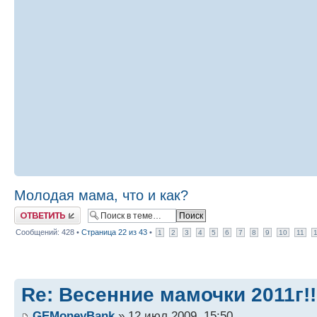
Молодая мама, что и как?
Ответить
Сообщений: 428 •
Страница
22
из
43
•
1
2
3
4
5
6
7
8
9
10
11
Re: Весенние мамочки 2011г!!
GEMoneyBank
» 12 июл 2009, 15:50