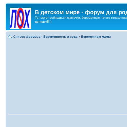
В детском мире - форум для ро
Тут могут собираться мамочки, беременные, те кто только пла
детишек!!!:)
Список форумов
‹
Беременность и роды
‹
Беременные мамы