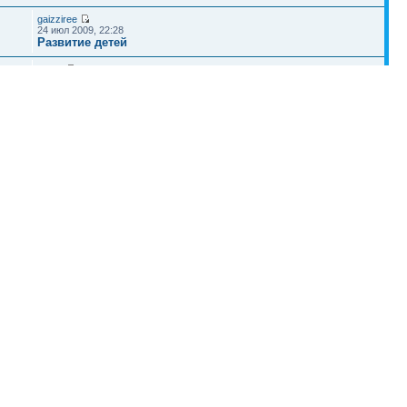
gaizziree
24 июл 2009, 22:28
Развитие детей
RASS
29 дек 2011, 22:49
Беременность
Наша команда
•
Удалить cookies конференции
• Часовой пояс: UTC + 4 часа