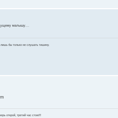
дущему малышу....
 лишь бы только не слушать тишину.
ym
рь открой, третий час стою!!!