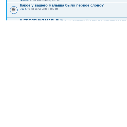
Какое у вашего малыша было первое слово?
vla-tv
» 01 июл 2009, 06:18
ШЕВЕЛЕНИЯ МАЛЫША в животике (когда почувствовали п
регулярность шевелений и пр.)
1
2
3
4
5
6
7
8
9
10
11
12
13
14
15
16
17
Mikhey
» 25 авг 2010, 18:35
КТО СЕЙЧАС НА КОНФЕРЕНЦИИ
Сейчас этот форум просматривают: нет зарегистрированных пользователей и гост
Список форумов
Новости
Карта сайта (HTML)
Карта сайта(индекс)
RSS поток
Сп