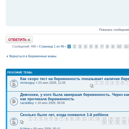
Показать сообщения
Ответить
Сообщений: 490 •
Страница
1
из
49
•
1
2
3
4
5
6
7
8
9
10
11
Вернуться в Беременные мамы
ПОХОЖИЕ ТЕМЫ
Как скоро тест на беременность показывает наличие бер
mrniceguy
» 03 июн 2009, 11:09
1
2
3
4
5
6
7
Девчонки, у кого была замершая беременность. Через ка
как протикала беременность
razdolboy
» 18 июн 2009, 06:06
Сколько было лет, когда появился 1-й ребёнок
1
2
3
4
5
6
7
8
9
10
11
12
13
14
15
16
17
30
31
32
33
N.Mart
» 08 июн 2009, 05:41