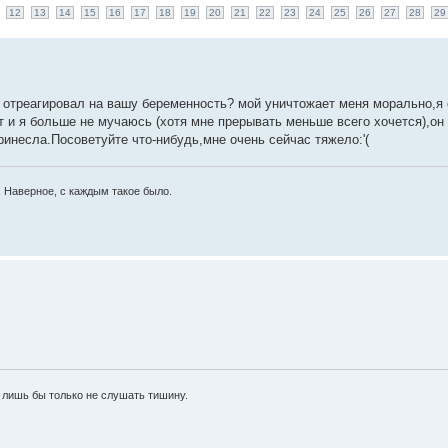
12
13
14
15
16
17
18
19
20
21
22
23
24
25
26
27
28
29
о отреагировал на вашу беременность? мой уничтожает меня морально,я
 и я больше не мучаюсь (хотя мне прерывать меньше всего хочется),он 
принесла.Посоветуйте что-нибудь,мне очень сейчас тяжело:'(
 Наверное, с каждым такое было.
 лишь бы только не слушать тишину.