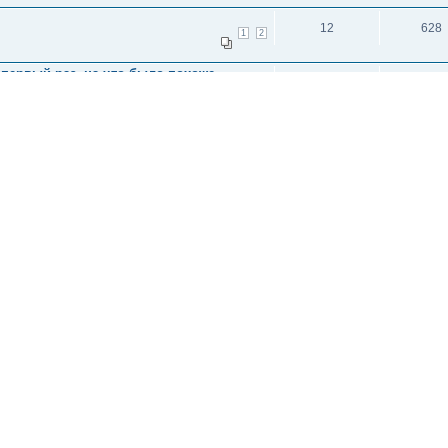
12
628
1
2
ервый раз, на что было похоже,
280
5977
18
19
20
21
22
23
24
25
26
27
28
29
и: 1
исок каналов