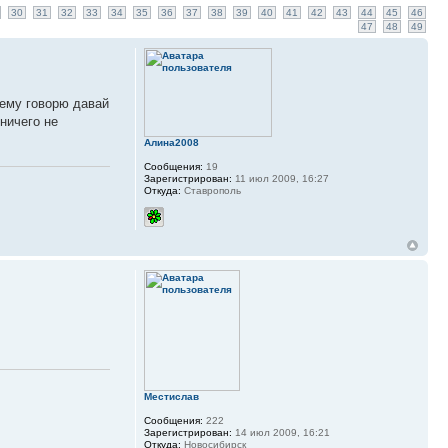
30
31
32
33
34
35
36
37
38
39
40
41
42
43
44
45
46
47
48
49
 ему говорю давай
ничего не
Алина2008
Сообщения:
19
Зарегистрирован:
11 июл 2009, 16:27
Откуда:
Ставрополь
Местислав
Сообщения:
222
Зарегистрирован:
14 июл 2009, 16:21
Откуда:
Новосибирск