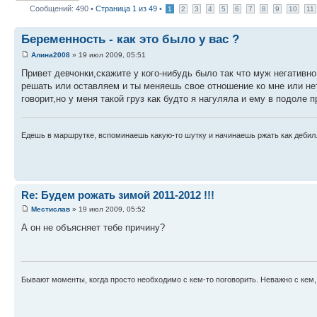
Сообщений: 490 •
Страница
1
из
49
•
1
2
3
4
5
6
7
8
9
10
11
Беременность - как это было у вас ?
Алина2008
» 19 июл 2009, 05:51
Привет девчонки,скажите у кого-нибудь было так что муж негативн
решать или оставляем и ты меняешь свое отношение ко мне или нет
говорит,но у меня такой груз как будто я нагуляла и ему в подоле 
Едешь в маршрутке, вспоминаешь какую-то шутку и начинаешь ржать как дебил.
Re: Будем рожать зимой 2011-2012 !!!
Местислав
» 19 июл 2009, 05:52
А он не объясняет тебе причину?
Бывают моменты, когда просто необходимо с кем-то поговорить. Неважно с кем,