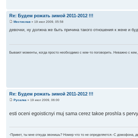
Re: Будем рожать зимой 2011-2012 !!!
Местислав
» 19 июл 2009, 05:58
девочки, ну должна же быть причина такого отношения к жене и бу
Бывают моменты, когда просто необходимо с кем-то поговорить. Неважно с кем,
Re: Будем рожать зимой 2011-2012 !!!
Русалка
» 19 июл 2009, 06:00
esti oceni egoisticnyi muj sama cerez takoe proshla s perv
-Привет, ты мне откуда звонишь? Номер что то не определяется.-С домофона, две