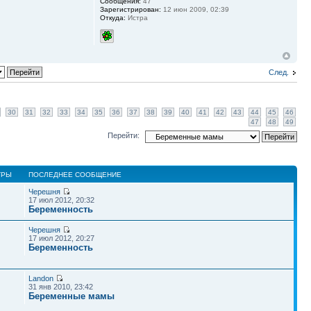
Сообщения:
47
Зарегистрирован:
12 июн 2009, 02:39
Откуда:
Истра
След.
30
31
32
33
34
35
36
37
38
39
40
41
42
43
44
45
46
47
48
49
Перейти:
ТРЫ
ПОСЛЕДНЕЕ СООБЩЕНИЕ
Черешня
17 июл 2012, 20:32
Беременность
Черешня
17 июл 2012, 20:27
Беременность
Landon
31 янв 2010, 23:42
Беременные мамы