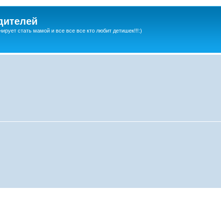
дителей
ирует стать мамой и все все все кто любит детишек!!!:)