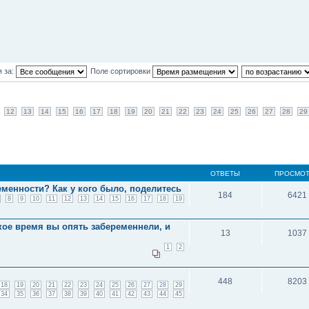
 за:
Поле сортировки
12
13
14
15
16
17
18
19
20
21
22
23
24
25
26
27
28
29
ОТВЕТЫ
ПРОСМО
еменности? Как у кого было, поделитесь
184
6421
8
9
10
11
12
13
14
15
16
17
18
19
кое время вы опять забеременнели, и
13
1037
1
2
448
8203
18
19
20
21
22
23
24
25
26
27
28
29
34
35
36
37
38
39
40
41
42
43
44
45