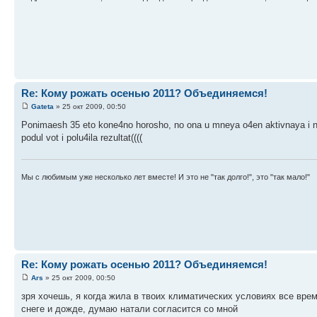
Re: Кому рожать осенью 2011? Объединяемся!
Gateta
» 25 окт 2009, 00:50
Ponimaesh 35 eto kone4no horosho, no ona u mneya o4en aktivnaya i na 
podul vot i polu4ila rezultat((((
Мы с любимым уже несколько лет вместе! И это не "так долго!", это "так мало!"
Re: Кому рожать осенью 2011? Объединяемся!
Ars
» 25 окт 2009, 00:50
зря хочешь, я когда жила в твоих климатических условиях все вр
снеге и дожде, думаю натали согласится со мной