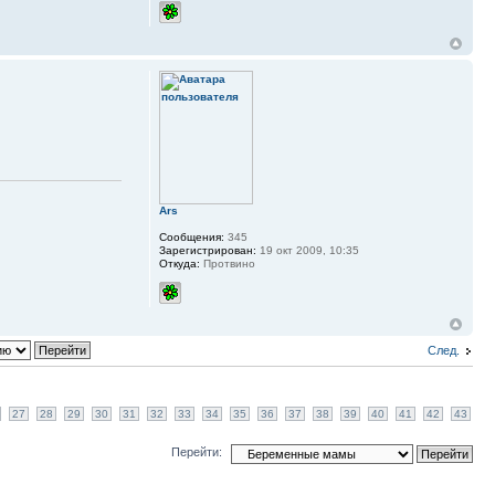
Ars
Сообщения:
345
Зарегистрирован:
19 окт 2009, 10:35
Откуда:
Протвино
След.
27
28
29
30
31
32
33
34
35
36
37
38
39
40
41
42
43
Перейти: