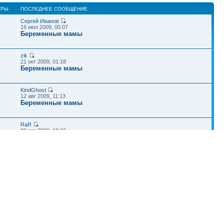
ТРЫ
ПОСЛЕДНЕЕ СООБЩЕНИЕ
Сергей Иванов
1
16 июл 2009, 00:07
Беременные мамы
zik
21 окт 2009, 01:18
Беременные мамы
KindGhost
12 авг 2009, 11:13
Беременные мамы
RaR
08 авг 2009, 18:32
Беременные мамы
Ally11
25 янв 2010, 17:40
Роды