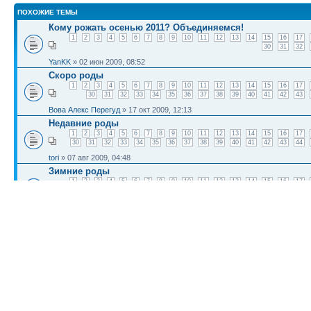
ПОХОЖИЕ ТЕМЫ
Кому рожать осенью 2011? Объединяемся!
1
2
3
4
5
6
7
8
9
10
11
12
13
14
15
16
17
30
31
32
YanKK
» 02 июн 2009, 08:52
Скоро роды
1
2
3
4
5
6
7
8
9
10
11
12
13
14
15
16
17
30
31
32
33
34
35
36
37
38
39
40
41
42
43
Вова Алекс Перегуд
» 17 окт 2009, 12:13
Недавние роды
1
2
3
4
5
6
7
8
9
10
11
12
13
14
15
16
17
30
31
32
33
34
35
36
37
38
39
40
41
42
43
44
tori
» 07 авг 2009, 04:48
Зимние роды
1
2
3
4
5
6
7
8
9
10
11
12
13
14
15
16
17
30
31
32
33
34
35
36
37
38
39
40
41
42
43
44
Mihai
» 30 июл 2009, 11:26
Роды в присутствии мужа. Кто за, а кто против?
Autoreg
» 03 июн 2009, 05:18
КТО СЕЙЧАС НА КОНФЕРЕНЦИИ
Сейчас этот форум просматривают: нет зарегистрированных пользователей и гост