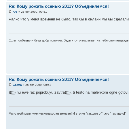
Re: Кому рожать осенью 2011? Объединяемся!
Ars
» 25 окт 2009, 00:51
жалко что у меня времени не было, так бы в онлайн мы бы сделали
Если пообещал - будь добр исполни. Ведь кто-то возлагает на тебя свои надежд
Re: Кому рожать осенью 2011? Объединяемся!
Gateta
» 25 окт 2009, 00:52
)))))) nu ewe raz poprobuyu zavtra))))), ti testo na malenkom ogne gotov
Мы с любимым уже несколько лет вместе! И это не "так долго!", это "так мало!"