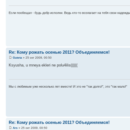
Если пообещал - будь добр исполни. Ведь кто-то возлагает на тебя свои надежд
Re: Кому рожать осенью 2011? Объединяемся!
Gateta
» 25 окт 2009, 00:50
Ksyusha, u mneya ekleri ne polu4ilis((((((
Мы с любимым уже несколько лет вместе! И это не "так долго!", это "так мало!"
Re: Кому рожать осенью 2011? Объединяемся!
Ars
» 25 окт 2009, 00:50