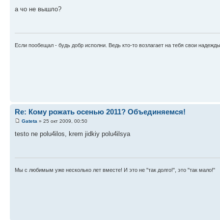
а чо не вышло?
Если пообещал - будь добр исполни. Ведь кто-то возлагает на тебя свои надежд
Re: Кому рожать осенью 2011? Объединяемся!
Gateta
» 25 окт 2009, 00:50
testo ne polu4ilos, krem jidkiy polu4ilsya
Мы с любимым уже несколько лет вместе! И это не "так долго!", это "так мало!"