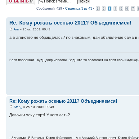
Сообщений: 429 •
Страница
3
из
43
•
1
2
3
4
5
6
7
Re: Кому рожать осенью 2011? Объединяемся!
Ars
» 25 окт 2009, 00:48
а в агенство не обращалась? по знакомым, дай объявление сама в 
Если пообещал - будь добр исполни. Ведь кто-то возлагает на тебя свои надежд
Re: Кому рожать осенью 2011? Объединяемся!
Stan_
» 25 окт 2009, 00:49
Девочки хочу торт! У кого есть?
- Здрасьте. Я Виталик, Катин бойфренд! - А я Аркадий Анатольевич, Катин бойфа