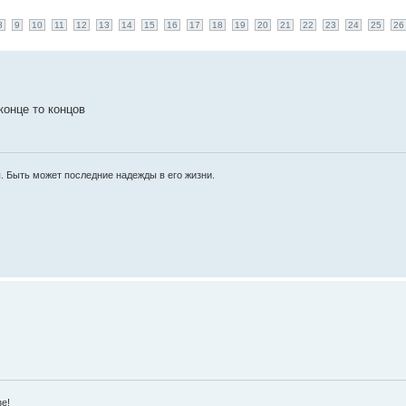
8
9
10
11
12
13
14
15
16
17
18
19
20
21
22
23
24
25
26
конце то концов
ы. Быть может последние надежды в его жизни.
зе!