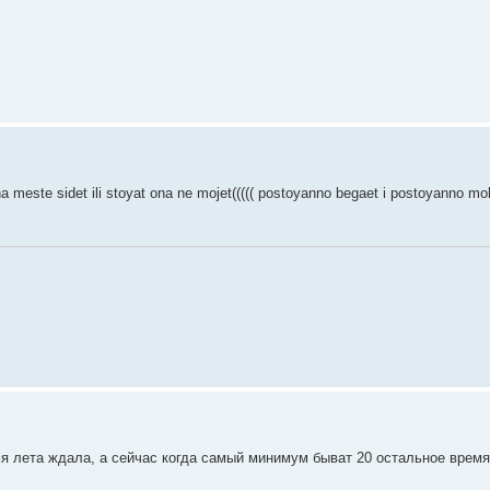
meste sidet ili stoyat ona ne mojet((((( postoyanno begaet i postoyanno mo
емя лета ждала, а сейчас когда самый минимум быват 20 остальное врем