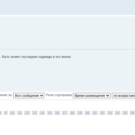
ы. Быть может последние надежды в его жизни.
ения за:
Поле сортировки
8
9
10
11
12
13
14
15
16
17
18
19
20
21
22
23
24
25
26