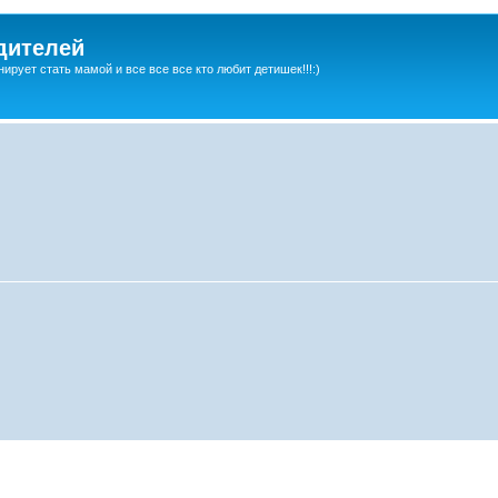
дителей
ирует стать мамой и все все все кто любит детишек!!!:)