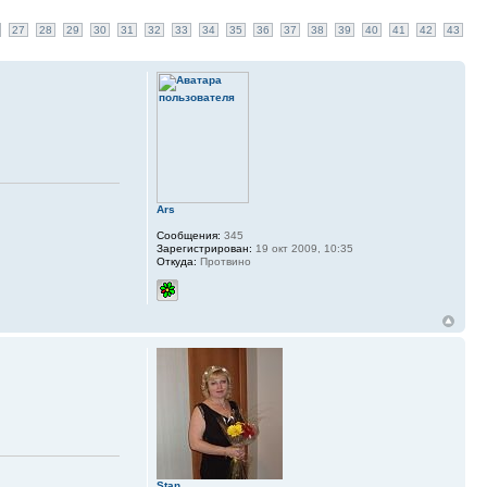
27
28
29
30
31
32
33
34
35
36
37
38
39
40
41
42
43
Ars
Сообщения:
345
Зарегистрирован:
19 окт 2009, 10:35
Откуда:
Протвино
Stan_