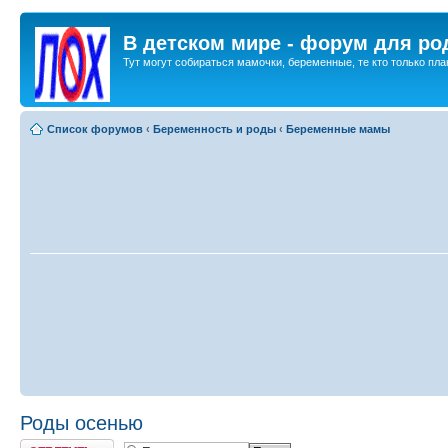
В детском мире - форум для ро
Тут могут собираться мамочки, беременные, те кто только план
Список форумов
‹
Беременность и роды
‹
Беременные мамы
Роды осенью
Ответить