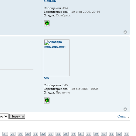
alexLAN
Сообщения:
494
Зарегистрирован:
19 июн 2009, 20:56
Откуда:
Октябрьск
Ars
Сообщения:
345
Зарегистрирован:
19 окт 2009, 10:35
Откуда:
Протвино
След.
27
28
29
30
31
32
33
34
35
36
37
38
39
40
41
42
43