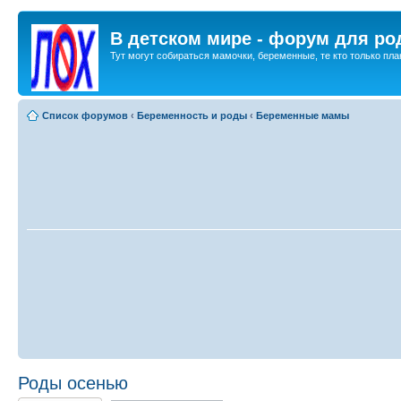
В детском мире - форум для ро
Тут могут собираться мамочки, беременные, те кто только план
Список форумов
‹
Беременность и роды
‹
Беременные мамы
Роды осенью