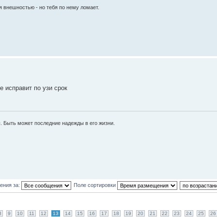
я внешностью - но тебя по нему ломает.
е исправит по узи срок
ы. Быть может последние надежды в его жизни.
ения за:
Поле сортировки
8
9
10
11
12
13
14
15
16
17
18
19
20
21
22
23
24
25
26