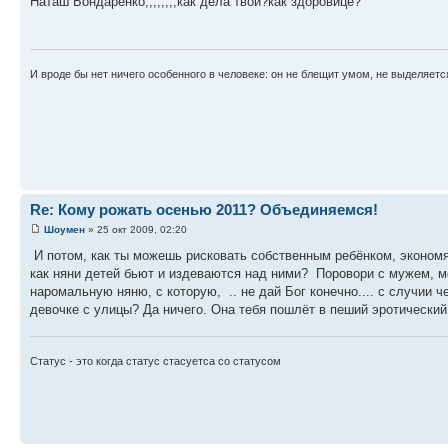
Наташ Бондаренко,,,,,,,,как дела твои?как здоровице?
И вроде бы нет ничего особенного в человеке: он не блещит умом, не выделяетс
Re: Кому рожать осенью 2011? Объединяемся!
Шоумен
» 25 окт 2009, 02:20
И потом, как ты можешь рисковать собственным ребёнком, экономя 
как няни детей бьют и издеваются над ними? Поровори с мужем, м
наромальную няню, с которую, .. не дай Бог конечно.... с случии 
девочке с улицы? Да ничего. Она тебя пошлёт в пеший эротический 
Статус - это когда статус стасуетса со статусом