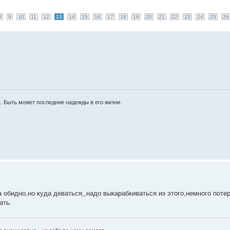
8
9
10
11
12
13
14
15
16
17
18
19
20
21
22
23
24
25
26
ы. Быть может последние надежды в его жизни.
а обидно,но куда деваться,,надо выкарабкиваться из этого,немного потерпи!
ать.