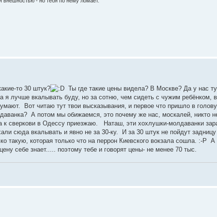
я внешностью - но тебя по нему ломает.
какие-то 30 штук?
Ты где такие цены видела? В Москве? Да у нас ту
а я лучше вкалывать буду, но за сотню, чем сидеть с чужим ребёнком, в
умают. Вот читаю тут твои высказывания, и первое что пришло в голову-
даванка? А потом мы обижаемся, это почему же нас, москалей, никто н
гда к сверкови в Одессу приезжаю. Наташ, эти хохлушки-молдаванки за
али сюда вкалывать и явно не за 30-ку. И за 30 штук не пойдут задницу
о такую, которая только что на перрон Киевского вокзала сошла. :-P А 
цену себе знает..... поэтому тебе и говорят цены- не менее 70 тыс.