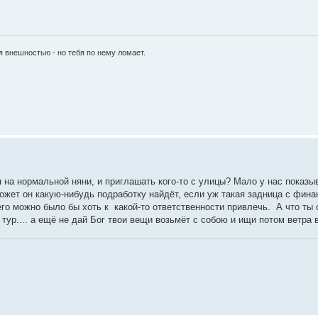
я внешностью - но тебя по нему ломает.
на нормальной няни, и приглашать кого-то с улицы? Мало у нас показыв
ожет он какую-нибудь подработку найдёт, если уж такая задница с фин
чего можно было бы хоть к какой-то ответственности привлечь. А что ты
тур.... а ещё не дай Бог твои вещи возьмёт с собою и ищи потом ветра 