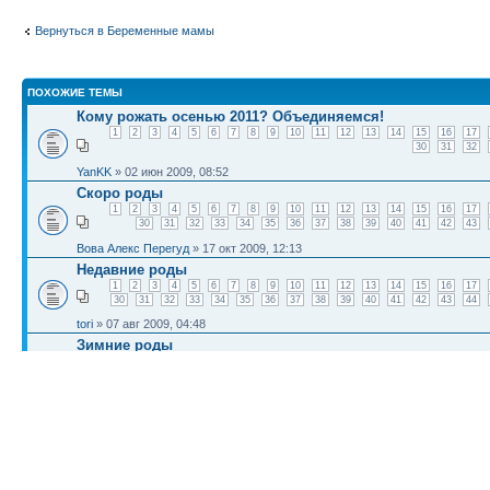
Вернуться в Беременные мамы
ПОХОЖИЕ ТЕМЫ
Кому рожать осенью 2011? Объединяемся!
1
2
3
4
5
6
7
8
9
10
11
12
13
14
15
16
17
30
31
32
YanKK
» 02 июн 2009, 08:52
Скоро роды
1
2
3
4
5
6
7
8
9
10
11
12
13
14
15
16
17
30
31
32
33
34
35
36
37
38
39
40
41
42
43
Вова Алекс Перегуд
» 17 окт 2009, 12:13
Недавние роды
1
2
3
4
5
6
7
8
9
10
11
12
13
14
15
16
17
30
31
32
33
34
35
36
37
38
39
40
41
42
43
44
tori
» 07 авг 2009, 04:48
Зимние роды
1
2
3
4
5
6
7
8
9
10
11
12
13
14
15
16
17
30
31
32
33
34
35
36
37
38
39
40
41
42
43
44
Mihai
» 30 июл 2009, 11:26
Роды в присутствии мужа. Кто за, а кто против?
Autoreg
» 03 июн 2009, 05:18