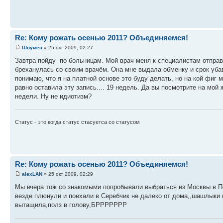
Re: Кому рожать осенью 2011? Объединяемся!
Шоумен
» 25 окт 2009, 02:27
Завтра пойду по больницам. Мой врач меня к специалистам отправи
бреханулась со своим врачём. Она мне выдала обменку и срок убав
понимаю, что я на платной основе это буду делать, но на кой фиг 
равно оставила эту запись.... 19 недель. Да вы посмотрите на мой
недели. Ну не идиотизм?
Статус - это когда статус стасуетса со статусом
Re: Кому рожать осенью 2011? Объединяемся!
alexLAN
» 25 окт 2009, 02:29
Мы вчера тож со знакомыми попробывали выбраться из Москвы в Подм
везде плюнули и поехали в Серебчик не далеко от дома,,шашлыки 
вытащила,полз в голову,БРРРРРРР