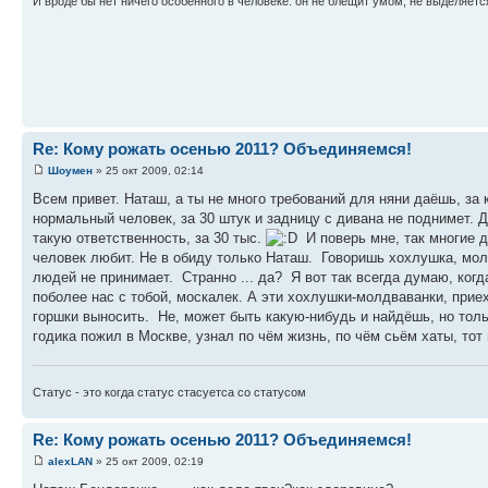
И вроде бы нет ничего особенного в человеке: он не блещит умом, не выделяетс
Re: Кому рожать осенью 2011? Объединяемся!
Шоумен
» 25 окт 2009, 02:14
Всем привет. Наташ, а ты не много требований для няни даёшь, за 
нормальный человек, за 30 штук и задницу с дивана не поднимет. Д
такую ответственность, за 30 тыс.
И поверь мне, так многие д
человек любит. Не в обиду только Наташ. Говоришь хохлушка, мол
людей не принимает. Странно ... да? Я вот так всегда думаю, ко
поболее нас с тобой, москалек. А эти хохлушки-молдваванки, приех
горшки выносить. Не, может быть какую-нибудь и найдёшь, но тольк
годика пожил в Москве, узнал по чём жизнь, по чём сьём хаты, тот 
Статус - это когда статус стасуетса со статусом
Re: Кому рожать осенью 2011? Объединяемся!
alexLAN
» 25 окт 2009, 02:19