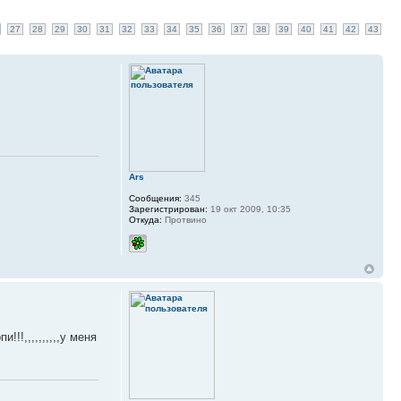
27
28
29
30
31
32
33
34
35
36
37
38
39
40
41
42
43
Ars
Сообщения:
345
Зарегистрирован:
19 окт 2009, 10:35
Откуда:
Протвино
!!,,,,,,,,,,у меня