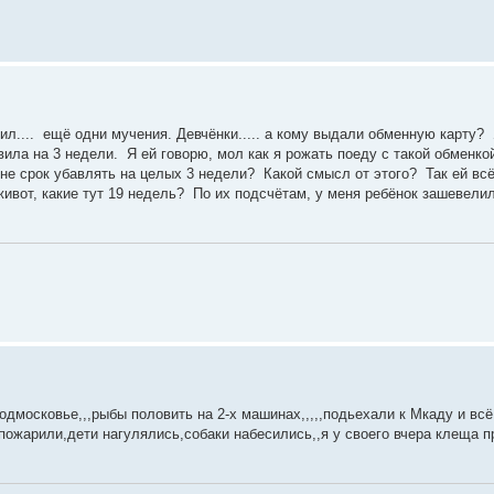
л.... ещё одни мучения. Девчёнки..... а кому выдали обменную карту?
ила на 3 недели. Я ей говорю, мол как я рожать поеду с такой обменко
мне срок убавлять на целых 3 недели? Какой смысл от этого? Так ей всё
 живот, какие тут 19 недель? По их подсчётам, у меня ребёнок зашевели
осковье,,,рыбы половить на 2-х машинах,,,,,подьехали к Мкаду и всё,,,
пожарили,дети нагулялись,собаки набесились,,я у своего вчера клеща п