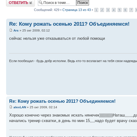
Ответить
Сообщений: 429 •
Страница
13
из
43
•
1
2
3
4
5
6
7
Re: Кому рожать осенью 2011? Объединяемся!
Ars
» 25 окт 2009, 02:12
сейчас нельзя уже отказываться от любой помощи
Если пообещал - будь добр исполни. Ведь кто-то возлагает на тебя свои надежд
Re: Кому рожать осенью 2011? Объединяемся!
alexLAN
» 25 окт 2009, 02:14
Хорошо конечно через знакомых искать нянечек)))))))))))Наташ,,,,,,,д
начались тренир схватки,,в день по мин 15,,,,надо будет врачу сказ