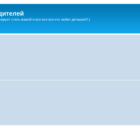
дителей
ирует стать мамой и все все все кто любит детишек!!!:)