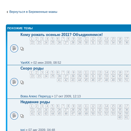
Вернуться в Беременные мамы
ПОХОЖИЕ ТЕМЫ
Кому рожать осенью 2011? Объединяемся!
1
2
3
4
5
6
7
8
9
10
11
12
13
14
15
16
17
22
23
24
25
26
27
28
29
30
31
32
33
34
35
36
YanKK
» 02 июн 2009, 08:52
Скоро роды
1
2
3
4
5
6
7
8
9
10
11
12
13
14
15
16
17
22
23
24
25
26
27
28
29
30
31
32
33
34
35
36
41
42
43
44
45
46
47
48
49
50
51
Вова Алекс Перегуд
» 17 окт 2009, 12:13
Недавние роды
1
2
3
4
5
6
7
8
9
10
11
12
13
14
15
16
17
22
23
24
25
26
27
28
29
30
31
32
33
34
35
36
41
42
43
44
45
46
47
48
49
50
51
52
53
54
55
60
61
tori
» 07 авг 2009, 04:48