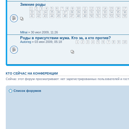
Зимние роды
1
2
3
4
5
6
7
8
9
10
11
12
13
14
15
16
17
22
23
24
25
26
27
28
29
30
31
32
33
34
35
36
41
42
43
44
45
46
47
48
49
50
51
52
53
54
55
Mihai
» 30 июл 2009, 11:26
Роды в присутствии мужа. Кто за, а кто против?
Autoreg
» 03 июн 2009, 05:18
1
2
3
4
5
6
7
8
9
10
КТО СЕЙЧАС НА КОНФЕРЕНЦИИ
Сейчас этот форум просматривают: нет зарегистрированных пользователей и гост
Список форумов