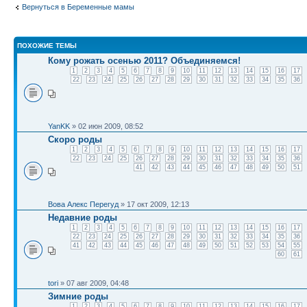
Вернуться в Беременные мамы
ПОХОЖИЕ ТЕМЫ
Кому рожать осенью 2011? Объединяемся!
1
2
3
4
5
6
7
8
9
10
11
12
13
14
15
16
17
22
23
24
25
26
27
28
29
30
31
32
33
34
35
36
YanKK
» 02 июн 2009, 08:52
Скоро роды
1
2
3
4
5
6
7
8
9
10
11
12
13
14
15
16
17
22
23
24
25
26
27
28
29
30
31
32
33
34
35
36
41
42
43
44
45
46
47
48
49
50
51
Вова Алекс Перегуд
» 17 окт 2009, 12:13
Недавние роды
1
2
3
4
5
6
7
8
9
10
11
12
13
14
15
16
17
22
23
24
25
26
27
28
29
30
31
32
33
34
35
36
41
42
43
44
45
46
47
48
49
50
51
52
53
54
55
60
61
tori
» 07 авг 2009, 04:48
Зимние роды
1
2
3
4
5
6
7
8
9
10
11
12
13
14
15
16
17