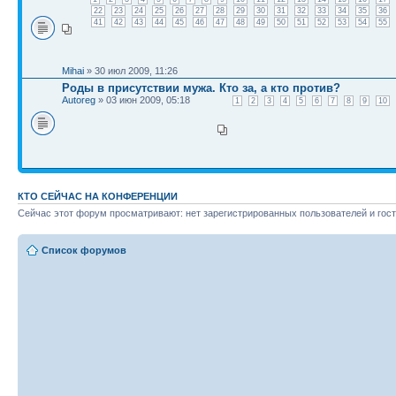
22
23
24
25
26
27
28
29
30
31
32
33
34
35
36
41
42
43
44
45
46
47
48
49
50
51
52
53
54
55
Mihai
» 30 июл 2009, 11:26
Роды в присутствии мужа. Кто за, а кто против?
Autoreg
» 03 июн 2009, 05:18
1
2
3
4
5
6
7
8
9
10
КТО СЕЙЧАС НА КОНФЕРЕНЦИИ
Сейчас этот форум просматривают: нет зарегистрированных пользователей и гост
Список форумов