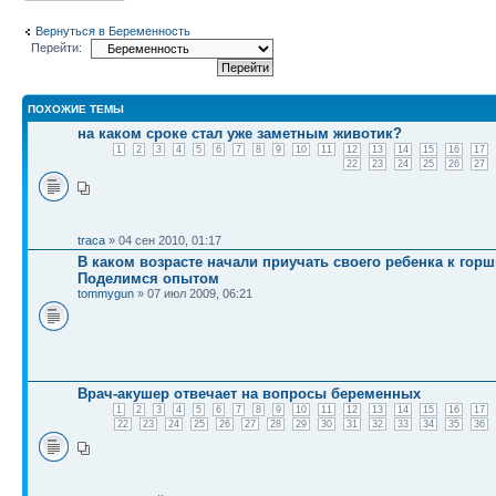
Вернуться в Беременность
Перейти:
ПОХОЖИЕ ТЕМЫ
на каком сроке стал уже заметным животик?
1
2
3
4
5
6
7
8
9
10
11
12
13
14
15
16
17
22
23
24
25
26
27
traca
» 04 сен 2010, 01:17
В каком возрасте начали приучать своего ребенка к горш
Поделимся опытом
tommygun
» 07 июл 2009, 06:21
Врач-акушер отвечает на вопросы беременных
1
2
3
4
5
6
7
8
9
10
11
12
13
14
15
16
17
22
23
24
25
26
27
28
29
30
31
32
33
34
35
36