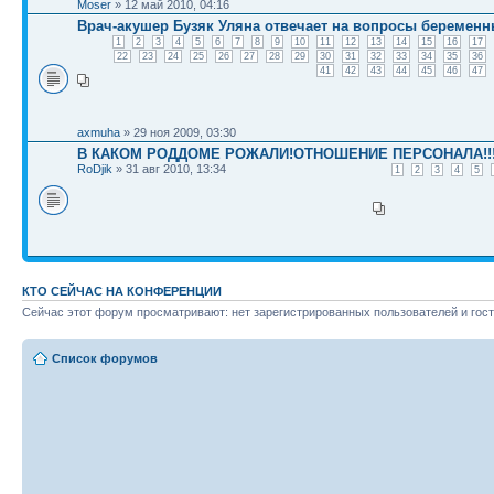
Moser
» 12 май 2010, 04:16
Врач-акушер Бузяк Уляна отвечает на вопросы беремен
1
2
3
4
5
6
7
8
9
10
11
12
13
14
15
16
17
22
23
24
25
26
27
28
29
30
31
32
33
34
35
36
41
42
43
44
45
46
47
axmuha
» 29 ноя 2009, 03:30
В КАКОМ РОДДОМЕ РОЖАЛИ!ОТНОШЕНИЕ ПЕРСОНАЛА!!
RoDjik
» 31 авг 2010, 13:34
1
2
3
4
5
КТО СЕЙЧАС НА КОНФЕРЕНЦИИ
Сейчас этот форум просматривают: нет зарегистрированных пользователей и гост
Список форумов