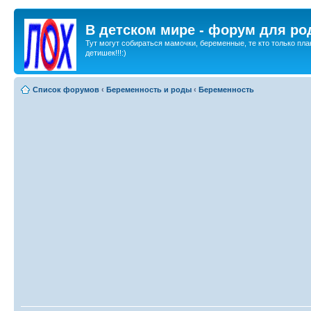
В детском мире - форум для ро
Тут могут собираться мамочки, беременные, те кто только пла
детишек!!!:)
Список форумов
‹
Беременность и роды
‹
Беременность