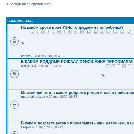
Вернуться в Беременность
ПОХОЖИЕ ТЕМЫ
На каком сроке врач УЗИст определил пол ребенка?
1
2
3
4
5
6
7
8
9
10
11
12
13
14
15
16
17
netf0x
» 20 июл 2010, 01:41
В КАКОМ РОДДОМЕ РОЖАЛИ!ОТНОШЕНИЕ ПЕРСОНАЛА!!
RoDjik
» 31 авг 2010, 13:34
1
2
3
4
5
Москвички, кто в каком роддоме рожал и ваши впечатл
rustemakbulatov
» 10 июн 2009, 06:55
В каком возрасте можно прокалывать уши девочкам, ва
Егорка
» 03 июл 2009, 06:19