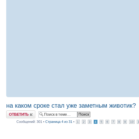
на каком сроке стал уже заметным животик?
Ответить
Сообщений: 301 •
Страница
4
из
31
•
1
2
3
4
5
6
7
8
9
10