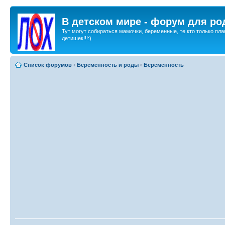
В детском мире - форум для ро
Тут могут собираться мамочки, беременные, те кто только пла
детишек!!!:)
Список форумов
‹
Беременность и роды
‹
Беременность