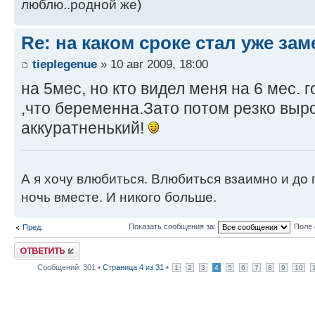
люблю..родной же)
Re: на каком сроке стал уже за
tieplegenue
» 10 авг 2009, 18:00
на 5мес, но кто видел меня на 6 мес. 
,что беременна.Зато потом резко выро
аккуратненький!
А я хочу влюбиться. Влюбиться взаимно и до 
ночь вместе. И никого больше.
Показать сообщения за:
Поле 
Пред.
Ответить
Сообщений: 301 •
Страница
4
из
31
•
1
2
3
4
5
6
7
8
9
10