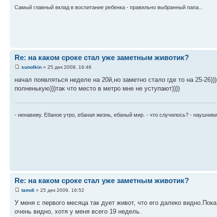
Самый главный вклад в воспитание ребенка - правильно выбранный папа...
Re: на каком сроке стал уже заметным животик?
sunolkin
» 25 дек 2009, 16:46
начал появляться неделе на 20й,но заметно стало где то на 25-26))
полненькую)))так что место в метро мне не уступают))))
- ненавижу. Ебаное утро, ебаная жизнь, ебаный мир. - что случилось? - наушник
Re: на каком сроке стал уже заметным животик?
tamdi
» 25 дек 2009, 16:52
У меня с первого месяца так дует живот, что его далеко видно.Пок
очень видно, хотя у меня всего 19 недель.