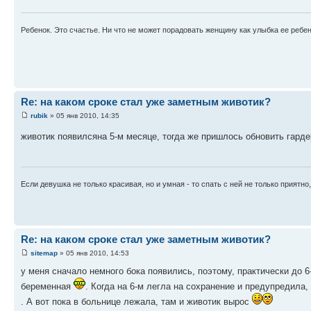
Ребенок. Это счастье. Ни что не может порадовать женщину как улыбка ее ребен
Re: на каком сроке стал уже заметным животик?
rubik
» 05 янв 2010, 14:35
животик появилсяна 5-м месяце, тогда же пришлось обновить гард
Если девушка не только красивая, но и умная - то спать с ней не только приятно
Re: на каком сроке стал уже заметным животик?
sitemap
» 05 янв 2010, 14:53
у меня сначало немного бока появились, поэтому, практически до 6
беременная
. Когда на 6-м легла на сохранение и предупредила, 
. А вот пока в больнице лежала, там и животик вырос