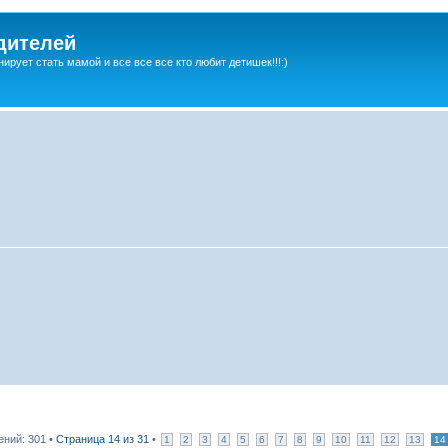
дителей
ирует стать мамой и все все все кто любит детишек!!!:)
ний: 301 •
Страница
14
из
31
•
1
2
3
4
5
6
7
8
9
10
11
12
13
14