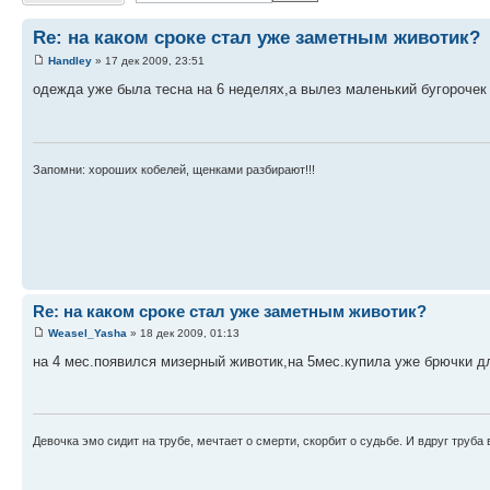
Re: на каком сроке стал уже заметным животик?
Handley
» 17 дек 2009, 23:51
одежда уже была тесна на 6 неделях,а вылез маленький бугорочек
Запомни: хороших кобелей, щенками разбирают!!!
Re: на каком сроке стал уже заметным животик?
Weasel_Yasha
» 18 дек 2009, 01:13
на 4 мес.появился мизерный животик,на 5мес.купила уже брючки 
Девочка эмо сидит на трубе, мечтает о смерти, скорбит о судьбе. И вдруг труба