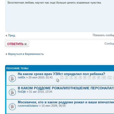
Безответная любовь научит нас еще больше ценить взаимные чувства.
Показать сообщ
Пред.
Ответить
Сообще
Вернуться в Беременность
ПОХОЖИЕ ТЕМЫ
На каком сроке врач УЗИст определил пол ребенка?
netf0x
» 20 июл 2010, 01:41
1
2
3
4
5
6
7
8
9
10
11
В КАКОМ РОДДОМЕ РОЖАЛИ!ОТНОШЕНИЕ ПЕРСОНАЛА!!
RoDjik
» 31 авг 2010, 13:34
Москвички, кто в каком роддоме рожал и ваши впечатл
rustemakbulatov
» 10 июн 2009, 06:55