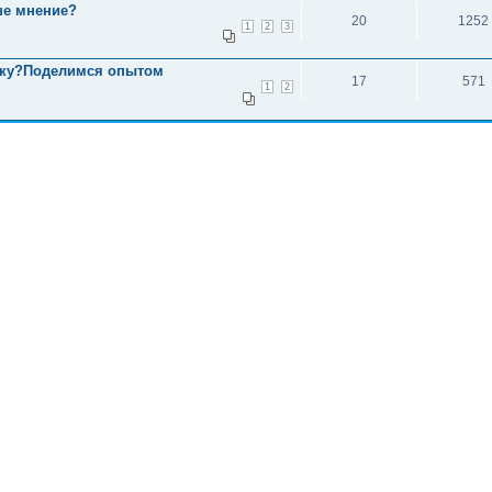
ше мнение?
20
1252
1
2
3
ршку?Поделимся опытом
17
571
1
2
исок каналов