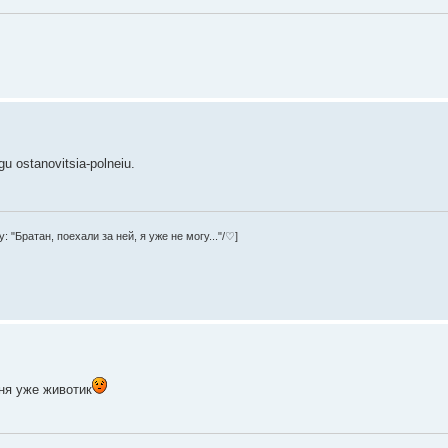
u ostanovitsia-polneiu.
 "Братан, поехали за ней, я уже не могу..."/♡]
еня уже животик