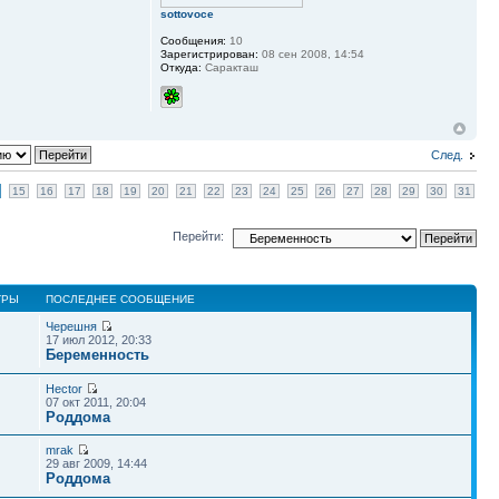
sottovoce
Сообщения:
10
Зарегистрирован:
08 сен 2008, 14:54
Откуда:
Саракташ
След.
15
16
17
18
19
20
21
22
23
24
25
26
27
28
29
30
31
Перейти:
ТРЫ
ПОСЛЕДНЕЕ СООБЩЕНИЕ
Черешня
17 июл 2012, 20:33
Беременность
Hector
07 окт 2011, 20:04
Роддома
mrak
29 авг 2009, 14:44
Роддома