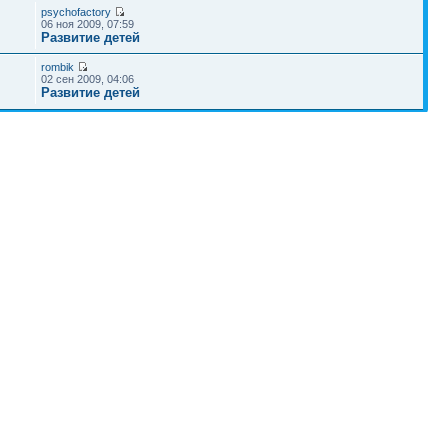
psychofactory
06 ноя 2009, 07:59
Развитие детей
rombik
02 сен 2009, 04:06
Развитие детей
Наша команда
•
Удалить cookies конференции
• Часовой пояс: UTC + 4 часа