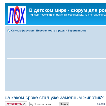
В детском мире - форум для ро
Тут могут собираться мамочки, беременные, те кто только план
Список форумов
‹
Беременность и роды
‹
Беременность
на каком сроке стал уже заметным животик?
Ответить
Сообще