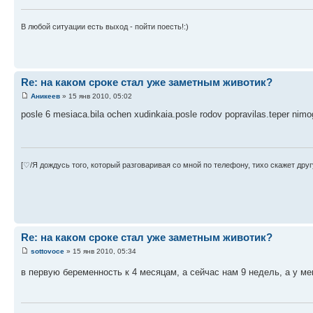
В любой ситуации есть выход - пойти поесть!:)
Re: на каком сроке стал уже заметным животик?
Аникеев
» 15 янв 2010, 05:02
posle 6 mesiaca.bila ochen xudinkaia.posle rodov popravilas.teper nimog
[♡/Я дождусь того, который разговаривая со мной по телефону, тихо скажет другу:
Re: на каком сроке стал уже заметным животик?
sottovoce
» 15 янв 2010, 05:34
в первую беременность к 4 месяцам, а сейчас нам 9 недель, а у м