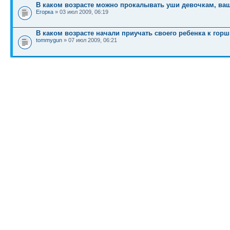
В каком возрасте можно прокалывать уши девочкам, ва
Егорка
» 03 июл 2009, 06:19
В каком возрасте начали приучать своего ребенка к го
tommygun
» 07 июл 2009, 06:21
КТО СЕЙЧАС НА КОНФЕРЕНЦИИ
Сейчас этот форум просматривают:
Google [Bot]
и гости: 1
Список форумов
Новости
Карта сайта (HTML)
Карта сайта(индекс)
RSS поток
Сп