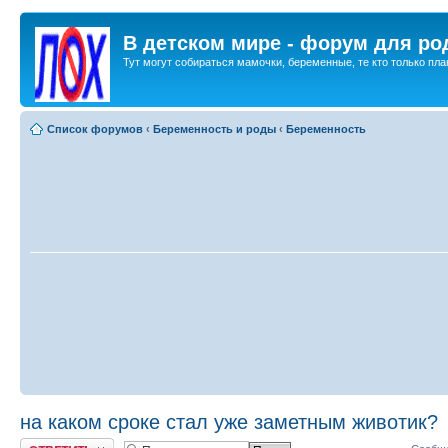
В детском мире - форум для ро
Тут могут собираться мамочки, беременные, те кто только план
Список форумов
‹
Беременность и роды
‹
Беременность
на каком сроке стал уже заметным животик?
Ответить