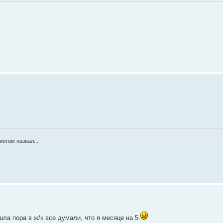
отом назвал...
ла пора в ж/к все думали, что я месяце на 5.