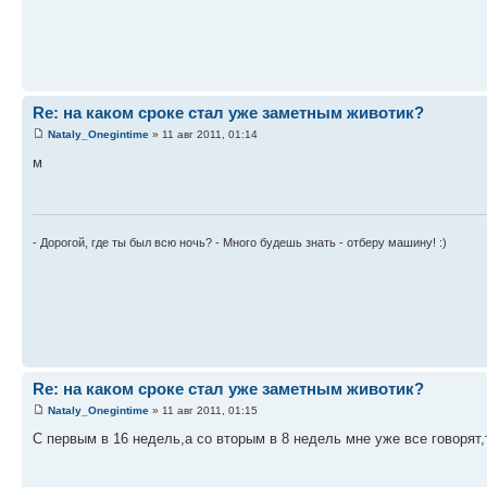
Re: на каком сроке стал уже заметным животик?
Nataly_Onegintime
» 11 авг 2011, 01:14
м
- Дорогой, где ты был всю ночь? - Много будешь знать - отберу машину! :)
Re: на каком сроке стал уже заметным животик?
Nataly_Onegintime
» 11 авг 2011, 01:15
С первым в 16 недель,а со вторым в 8 недель мне уже все говорят