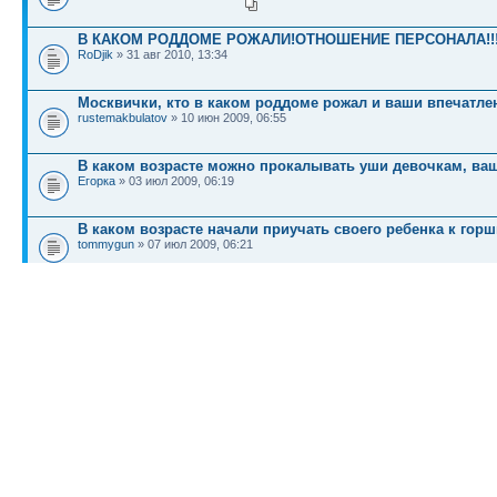
В КАКОМ РОДДОМЕ РОЖАЛИ!ОТНОШЕНИЕ ПЕРСОНАЛА!!
RoDjik
» 31 авг 2010, 13:34
Москвички, кто в каком роддоме рожал и ваши впечатл
rustemakbulatov
» 10 июн 2009, 06:55
В каком возрасте можно прокалывать уши девочкам, ва
Егорка
» 03 июл 2009, 06:19
В каком возрасте начали приучать своего ребенка к го
tommygun
» 07 июл 2009, 06:21
КТО СЕЙЧАС НА КОНФЕРЕНЦИИ
Сейчас этот форум просматривают: нет зарегистрированных пользователей и гост
Список форумов