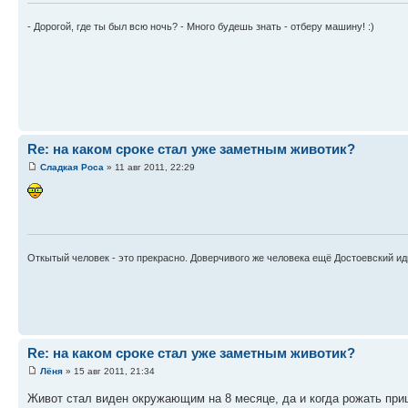
- Дорогой, где ты был всю ночь? - Много будешь знать - отберу машину! :)
Re: на каком сроке стал уже заметным животик?
Сладкая Роса
» 11 авг 2011, 22:29
Откытый человек - это прекрасно. Доверчивого же человека ещё Достоевский иди
Re: на каком сроке стал уже заметным животик?
Лёня
» 15 авг 2011, 21:34
Живот стал виден окружающим на 8 месяце, да и когда рожать приш