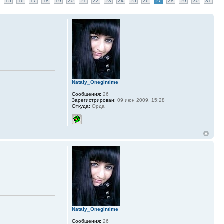
15
16
17
18
19
20
21
22
23
24
25
26
27
28
29
30
31
Nataly_Onegintime
Сообщения:
26
Зарегистрирован:
09 июн 2009, 15:28
Откуда:
Орда
Nataly_Onegintime
Сообщения:
26