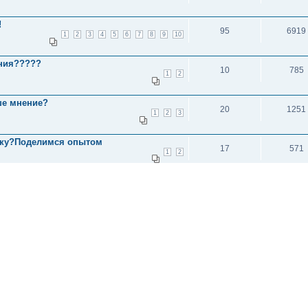
!
95
6919
1
2
3
4
5
6
7
8
9
10
ения?????
10
785
1
2
ше мнение?
20
1251
1
2
3
ршку?Поделимся опытом
17
571
1
2
и: 3