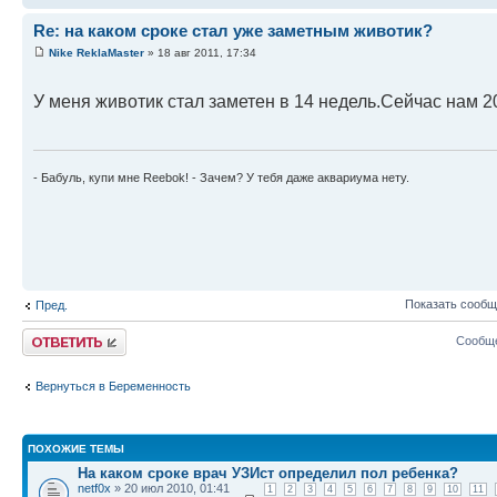
Re: на каком сроке стал уже заметным животик?
Nike ReklaMaster
» 18 авг 2011, 17:34
У меня животик стал заметен в 14 недель.Сейчас нам 2
- Бабуль, купи мне Reebok! - Зачем? У тебя даже аквариума нету.
Показать сообщ
Пред.
Ответить
Сообще
Вернуться в Беременность
ПОХОЖИЕ ТЕМЫ
На каком сроке врач УЗИст определил пол ребенка?
netf0x
» 20 июл 2010, 01:41
1
2
3
4
5
6
7
8
9
10
11