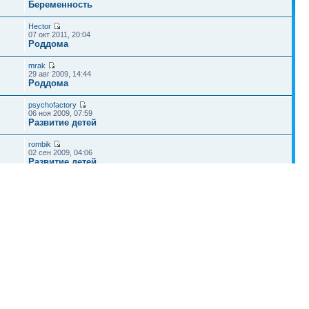
Беременность
Hector
07 окт 2011, 20:04
Роддома
mrak
29 авг 2009, 14:44
Роддома
psychofactory
06 ноя 2009, 07:59
Развитие детей
rombik
02 сен 2009, 04:06
Развитие детей
Наша команда
•
Удалить cookies конференции
• Часовой пояс: UTC + 4 часа