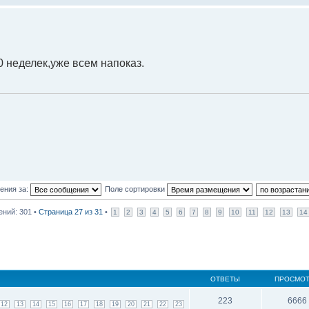
0 неделек,уже всем напоказ.
ения за:
Поле сортировки
ний: 301 •
Страница
27
из
31
•
1
2
3
4
5
6
7
8
9
10
11
12
13
14
ОТВЕТЫ
ПРОСМО
223
6666
12
13
14
15
16
17
18
19
20
21
22
23