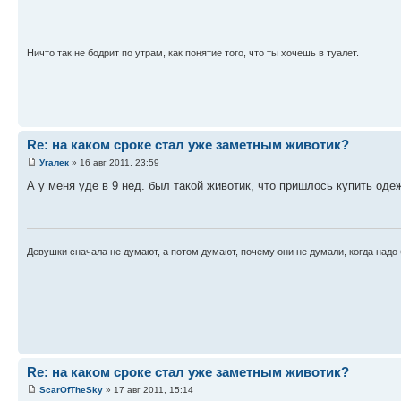
Ничто так не бодрит по утрам, как понятие того, что ты хочешь в туалет.
Re: на каком сроке стал уже заметным животик?
Угалек
» 16 авг 2011, 23:59
А у меня уде в 9 нед. был такой животик, что пришлось купить одеж
Девушки сначала не думают, а потом думают, почему они не думали, когда надо 
Re: на каком сроке стал уже заметным животик?
ScarOfTheSky
» 17 авг 2011, 15:14