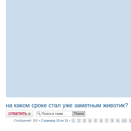
на каком сроке стал уже заметным животик?
Ответить
Сообщений: 301 •
Страница
15
из
31
•
1
2
3
4
5
6
7
8
9
10