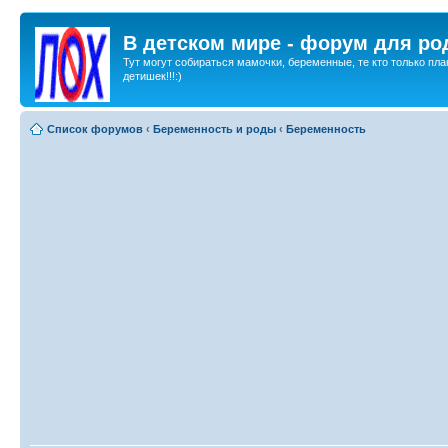
В детском мире - форум для ро
Тут могут собираться мамочки, беременные, те кто только пла
детишек!!!:)
Список форумов
‹
Беременность и роды
‹
Беременность