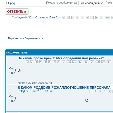
Показать сообщения за:
Поле 
Пред.
Ответить
Сообщений: 301 •
Страница
15
из
31
•
1
2
3
4
5
6
7
8
9
10
Вернуться в Беременность
ПОХОЖИЕ ТЕМЫ
На каком сроке врач УЗИст определил пол ребенка?
1
2
3
4
5
6
7
8
9
10
11
12
13
14
15
16
17
netf0x
» 20 июл 2010, 01:41
В КАКОМ РОДДОМЕ РОЖАЛИ!ОТНОШЕНИЕ ПЕРСОНАЛА!!
RoDjik
» 31 авг 2010, 13:34
1
2
3
4
5