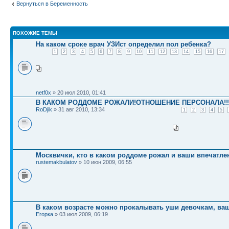
Вернуться в Беременность
ПОХОЖИЕ ТЕМЫ
На каком сроке врач УЗИст определил пол ребенка?
1
2
3
4
5
6
7
8
9
10
11
12
13
14
15
16
17
netf0x
» 20 июл 2010, 01:41
В КАКОМ РОДДОМЕ РОЖАЛИ!ОТНОШЕНИЕ ПЕРСОНАЛА!!
RoDjik
» 31 авг 2010, 13:34
1
2
3
4
5
Москвички, кто в каком роддоме рожал и ваши впечатл
rustemakbulatov
» 10 июн 2009, 06:55
В каком возрасте можно прокалывать уши девочкам, ва
Егорка
» 03 июл 2009, 06:19