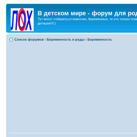
В детском мире - форум для ро
Тут могут собираться мамочки, беременные, те кто только пла
детишек!!!:)
Список форумов
‹
Беременность и роды
‹
Беременность