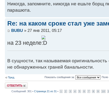
Никогда, запомните, никогда не ешьте борщ п
парашюта.
Re: на каком сроке стал уже за
BUBU
» 27 янв 2011, 05:17
на 23 неделе
В сущности, так называемая оригинальность 
не обнаруженных граней банальности.
Показать сообщения за:
Поле 
Пред.
Ответить
Сообщений: 301 •
Страница
21
из
31
•
1
2
3
4
5
6
7
8
9
10