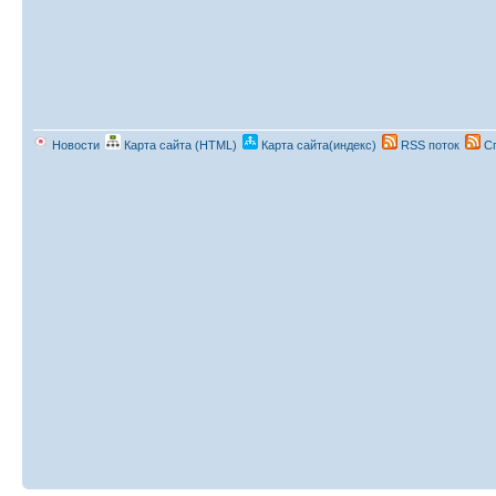
Новости
Карта сайта (HTML)
Карта сайта(индекс)
RSS поток
Сп