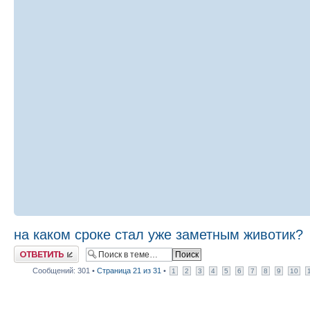
на каком сроке стал уже заметным животик?
Ответить
Сообщений: 301 •
Страница
21
из
31
•
1
2
3
4
5
6
7
8
9
10