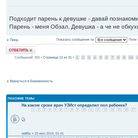
Подходит парень к девушке - давай познаком
Парень - меня Обзал. Девушка - а че не обку
Показать сообщения за:
Поле 
Пред.
Ответить
Сообщений: 301 •
Страница
12
из
31
•
1
2
3
4
5
6
7
8
9
10
Вернуться в Беременность
ПОХОЖИЕ ТЕМЫ
На каком сроке врач УЗИст определил пол ребенка?
1
2
3
4
5
6
7
8
9
10
11
12
13
14
15
16
17
netf0x
» 20 июл 2010, 01:41