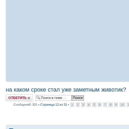
на каком сроке стал уже заметным животик?
Ответить
Сообщений: 301 •
Страница
12
из
31
•
1
2
3
4
5
6
7
8
9
10