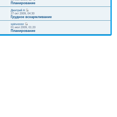
Планирование
Дмитрий А
27 окт 2009, 04:30
Грудное вскармливание
spinvestor
01 июл 2009, 01:20
Планирование
Наша команда
•
Удалить cookies конференции
• Часовой пояс: UTC + 4 часа