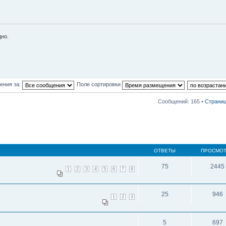
но.
ения за:
Поле сортировки
Сообщений: 165 •
Страни
ОТВЕТЫ
ПРОСМО
75
2445
1
2
3
4
5
6
7
8
25
946
1
2
3
5
697