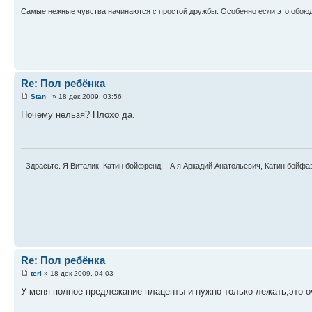
Самые нежные чувства начинаются с простой дружбы. Особенно если это обоюд
Re: Пол ребёнка
Stan_
» 18 дек 2009, 03:56
Почему нельзя? Плохо да.
- Здрасьте. Я Виталик, Катин бойфренд! - А я Аркадий Анатольевич, Катин бойфа
Re: Пол ребёнка
teri
» 18 дек 2009, 04:03
У меня полное предлежание плаценты и нужно только лежать,это оч