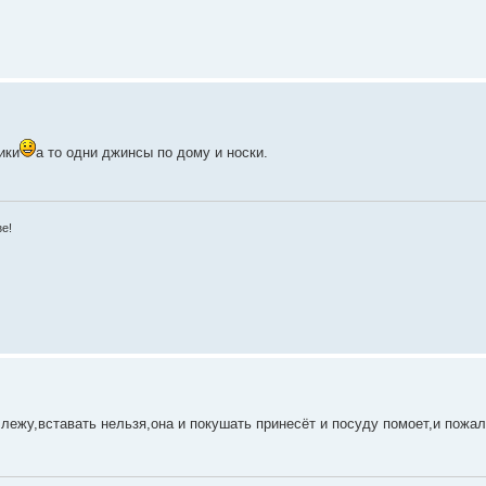
ики
а то одни джинсы по дому и носки.
зе!
лежу,вставать нельзя,она и покушать принесёт и посуду помоет,и пожал