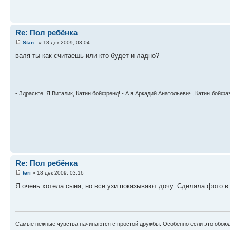
Re: Пол ребёнка
Stan_
» 18 дек 2009, 03:04
вaля ты кaк считaeшь или кто будeт и лaдно?
- Здрасьте. Я Виталик, Катин бойфренд! - А я Аркадий Анатольевич, Катин бойфа
Re: Пол ребёнка
teri
» 18 дек 2009, 03:16
Я очень хотела сына, но все узи показывают дочу. Сделала фото в
Самые нежные чувства начинаются с простой дружбы. Особенно если это обоюд