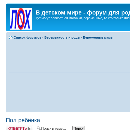
В детском мире - форум для ро
Тут могут собираться мамочки, беременные, те кто только план
Список форумов
‹
Беременность и роды
‹
Беременные мамы
Пол ребёнка
Ответить