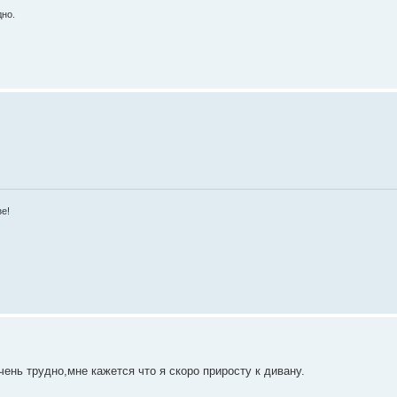
но.
зе!
ень трудно,мне кажется что я скоро приросту к дивану.