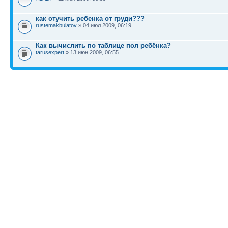
как отучить ребенка от груди???
rustemakbulatov
» 04 июл 2009, 06:19
Как вычислить по таблице пол ребёнка?
tarusexpert
» 13 июн 2009, 06:55
КТО СЕЙЧАС НА КОНФЕРЕНЦИИ
Сейчас этот форум просматривают: нет зарегистрированных пользователей и гост
Список форумов
Новости
Карта сайта (HTML)
Карта сайта(индекс)
RSS поток
Сп