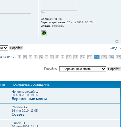
teri
Сообщения:
26
Зарегистрирован:
02 ноя 2009, 03:20
Откуда:
Россошь
След.
ца
14
из
17
•
1
2
3
4
5
6
7
8
9
10
11
12
13
14
15
16
17
Перейти:
ТРЫ
ПОСЛЕДНЕЕ СООБЩЕНИЕ
Непонимающий
30 янв 2010, 19:56
Беременные мамы
Charlize
16 янв 2010, 11:05
Советы
j-smart
30 июл 2009, 11:41