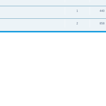
1
440
2
858
и: 1
исок каналов