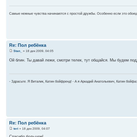
Самые нежные чувства начинаются с простой дружбы. Особенно если это обоюд
Re: Пол ребёнка
Stan_
» 18 дек 2009, 04:05
Ой блин. Ты давай лежи, смотри телек, тут общайся. Мы будем по
- Здрасьте. Я Виталик, Катин бойфренд! - А я Аркадий Анатольевич, Катин бойфа
Re: Пол ребёнка
teri
» 18 дек 2009, 04:07
Спасибо большое!