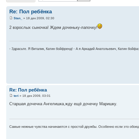
Re: Пол ребёнка
Stan_
» 18 дек 2009, 02:30
2 взрослых сыночка! Ждем доченьку-лапочку!
- Здрасьте. Я Виталик, Катин бойфренд! - А я Аркадий Анатольевич, Катин бойфа
Re: Пол ребёнка
teri
» 18 дек 2009, 03:01
Старшая дочечка Ангелишка,жду ещё дочечку Маришку.
Самые нежные чувства начинаются с простой дружбы. Особенно если это обоюд