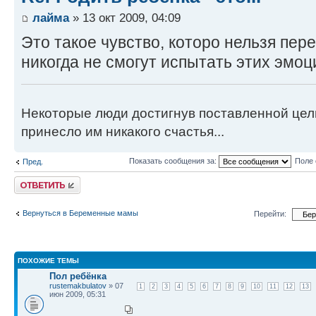
лайма
» 13 окт 2009, 04:09
Это такое чувство, которо нельзя пе
никогда не смогут испытать этих эмоц
Некоторые люди достигнув поставленной цели
принесло им никакого счастья...
Показать сообщения за:
Поле 
Пред.
Ответить
Вернуться в Беременные мамы
Перейти:
ПОХОЖИЕ ТЕМЫ
Пол ребёнка
rustemakbulatov
» 07
1
2
3
4
5
6
7
8
9
10
11
12
13
июн 2009, 05:31