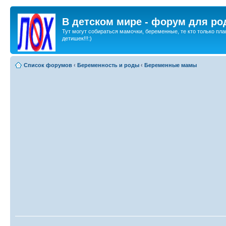
В детском мире - форум для ро
Тут могут собираться мамочки, беременные, те кто только пла
детишек!!!:)
Список форумов
‹
Беременность и роды
‹
Беременные мамы