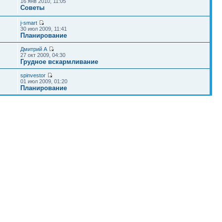
16 янв 2010, 11:05
Советы
j-smart
30 июл 2009, 11:41
Планирование
Дмитрий А
27 окт 2009, 04:30
Грудное вскармливание
spinvestor
01 июл 2009, 01:20
Планирование
Наша команда
•
Удалить cookies конференции
• Часовой пояс: UTC + 4 часа