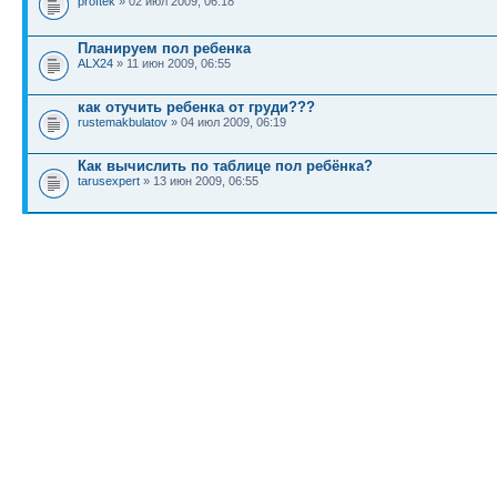
proftek
» 02 июл 2009, 06:18
Планируем пол ребенка
ALX24
» 11 июн 2009, 06:55
как отучить ребенка от груди???
rustemakbulatov
» 04 июл 2009, 06:19
Как вычислить по таблице пол ребёнка?
tarusexpert
» 13 июн 2009, 06:55
КТО СЕЙЧАС НА КОНФЕРЕНЦИИ
Сейчас этот форум просматривают: нет зарегистрированных пользователей и гост
Список форумов
Новости
Карта сайта (HTML)
Карта сайта(индекс)
RSS поток
Сп