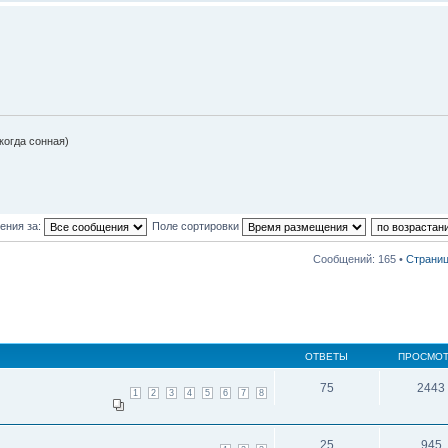
 когда сонная)
ения за:
Поле сортировки
Сообщений: 165 •
Страни
ОТВЕТЫ
ПРОСМО
75
2443
1
2
3
4
5
6
7
8
25
945