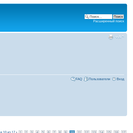
Расширенный поиск
FAQ
Пользователи
Вход
ца
10
из
17
•
1
2
3
4
5
6
7
8
9
10
11
12
13
14
15
16
17