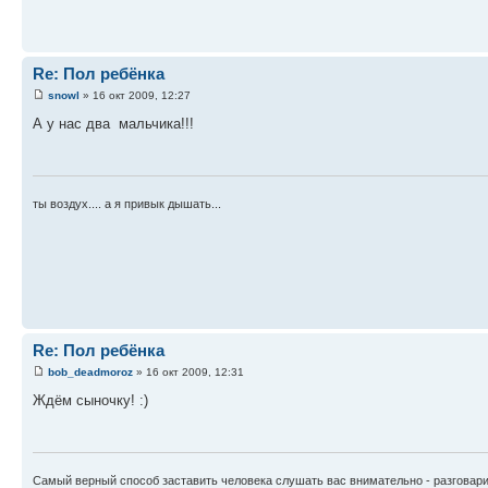
Re: Пол ребёнка
snowl
» 16 окт 2009, 12:27
А у нас два мальчика!!!
ты воздух.... а я привык дышать...
Re: Пол ребёнка
bob_deadmoroz
» 16 окт 2009, 12:31
Ждём сыночку! :)
Самый верный способ заставить человека слушать вас внимательно - разговари