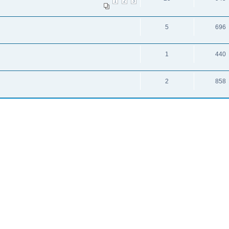
1
2
3
5
696
1
440
2
858
и: 1
исок каналов