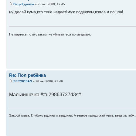
Петр Кудаков
» 22 окт 2009, 19:45
ну делай кума,кто тебе недаёт!муж подбоком,взяла и пошла!
Не партесь по пустякам, не убивайтеся по мудакам.
Re: Пол ребёнка
SERGIOSAN
» 28 окт 2009, 22:49
Мальчишечка!!!#u29863727d3s#
Закрой глаза. Глубоко вдохни и выдохни. А теперь продолжай жить, ведь за тебя 