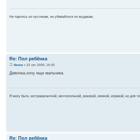
Не партесь по пустякам, не убивайтеся по мудакам.
Re: Пол ребёнка
бизон
» 22 окт 2009, 19:35
Девочка,хочу еще мальчика.
Я могу быть экстравагантной, мечтательной, роковой, нежной, игривой, но для т
Re: Пол ребёнка