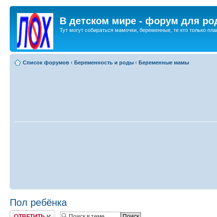
В детском мире - форум для ро
Тут могут собираться мамочки, беременные, те кто только план
Список форумов
‹
Беременность и роды
‹
Беременные мамы
Пол ребёнка
Ответить