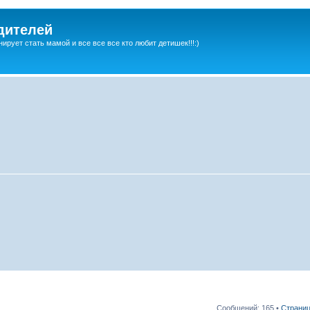
дителей
ирует стать мамой и все все все кто любит детишек!!!:)
Сообщений: 165 •
Страни