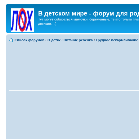
В детском мире - форум для ро
Тут могут собираться мамочки, беременные, те кто только пла
детишек!!!:)
Список форумов
‹
О детях
‹
Питание ребенка
‹
Грудное вскармливание