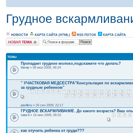
Грудное вскармливан
НОВОСТИ
КАРТА САЙТА (HTML)
RSS ПОТОК
КАРТА САЙТА
Новая тема
ТЕМЫ
Пропадает грудное молоко,подскажите что делать?
багир
» 08 июл 2009, 06:24
" УЧАСТКОВАЯ МЕДСЕСТРА"Консультация по вскармлива
за грудным ребенком"
1
2
3
4
5
6
7
8
9
10
11
12
13
14
15
16
17
22
23
24
25
26
27
28
29
30
31
pavlikru
» 20 сен 2009, 22:17
ГРУДНОЕ ВСКАРМЛИВАНИЕ. До какого возраста? Ваш опы
nata-li
» 16 июн 2009, 06:02
1
2
3
4
как отучить ребенка от груди???