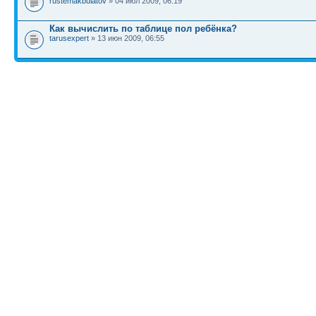
rustemakbulatov
» 04 июл 2009, 06:19
Как вычислить по таблице пол ребёнка?
tarusexpert
» 13 июн 2009, 06:55
КТО СЕЙЧАС НА КОНФЕРЕНЦИИ
Сейчас этот форум просматривают: нет зарегистрированных пользователей и гост
Список форумов
Новости
Карта сайта (HTML)
Карта сайта(индекс)
RSS поток
Сп