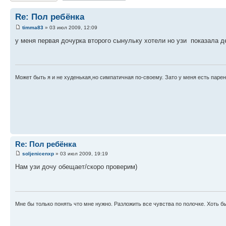
Re: Пол ребёнка
timma83
» 03 июл 2009, 12:09
у меня первая дочурка второго сынульку хотели но узи показала д
Может быть я и не худенькая,но симпатичная по-своему. Зато у меня есть парень
Re: Пол ребёнка
soljenicenxp
» 03 июл 2009, 19:19
Нам узи дочу обещает/скоро проверим)
Мне бы только понять что мне нужно. Разложить все чувства по полочке. Хоть бы