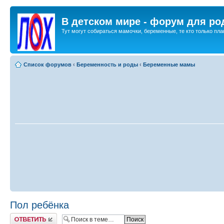
В детском мире - форум для ро
Тут могут собираться мамочки, беременные, те кто только план
Список форумов
‹
Беременность и роды
‹
Беременные мамы
Пол ребёнка
Ответить