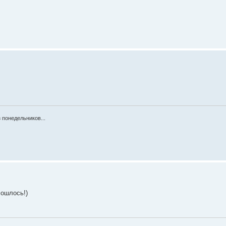
 понедельников...
сошлось!)