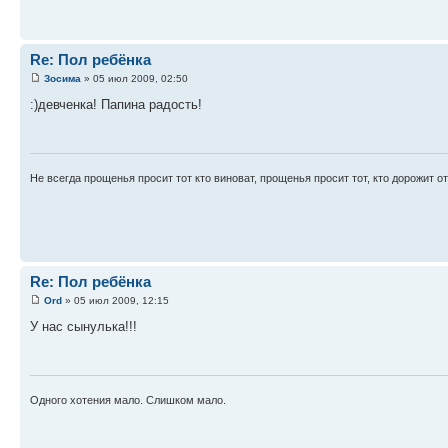
Re: Пол ребёнка
Зосима
» 05 июл 2009, 02:50
:)девченка! Папина радость!
Не всегда прощенья просит тот кто виноват, прощенья просит тот, кто дорожит о
Re: Пол ребёнка
Ord
» 05 июл 2009, 12:15
У нас сынулька!!!
Одного хотения мало. Слишком мало.