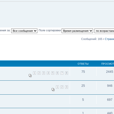
ения за:
Поле сортировки
Сообщений: 165 •
Стран
ОТВЕТЫ
ПРОСМО
75
2445
1
2
3
4
5
6
7
8
25
946
1
2
3
5
697
1
440