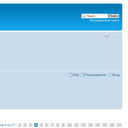
Расширенный поиск
FAQ
Пользователи
Вход
ица
4
из
17
•
1
2
3
4
5
6
7
8
9
10
11
12
13
14
15
16
17