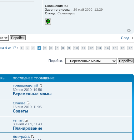
Сообщения:
53
Зарегистрирован:
29 май 2009, 12:29
Откуда:
Саяногорск
След.
ица
4
из
17
•
1
2
3
4
5
6
7
8
9
10
11
12
13
14
15
16
17
Перейти:
ТРЫ
ПОСЛЕДНЕЕ СООБЩЕНИЕ
Непонимающий
30 янв 2010, 19:56
Беременные мамы
Charlize
16 янв 2010, 11:05
Советы
j-smart
30 июл 2009, 11:41
Планирование
Дмитрий А