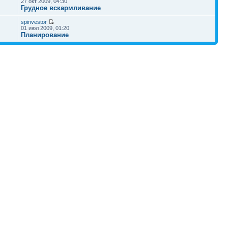
27 окт 2009, 04:30
Грудное вскармливание
spinvestor
01 июл 2009, 01:20
Планирование
Наша команда
•
Удалить cookies конференции
• Часовой пояс: UTC + 4 часа