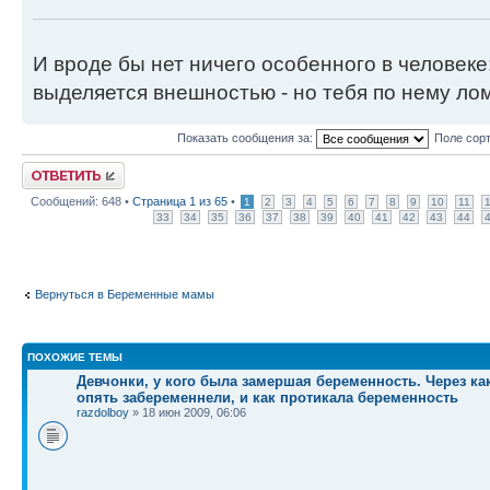
И вроде бы нет ничего особенного в человеке
выделяется внешностью - но тебя по нему лом
Показать сообщения за:
Поле сор
Ответить
Сообщений: 648 •
Страница
1
из
65
•
1
2
3
4
5
6
7
8
9
10
11
33
34
35
36
37
38
39
40
41
42
43
44
Вернуться в Беременные мамы
ПОХОЖИЕ ТЕМЫ
Девчонки, у кого была замершая беременность. Через к
опять забеременнели, и как протикала беременность
razdolboy
» 18 июн 2009, 06:06