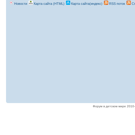
Новости
Карта сайта (HTML)
Карта сайта(индекс)
RSS поток
Сп
Форум в детском мире 2010