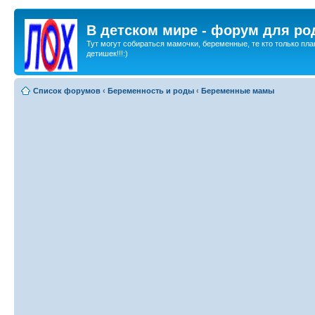
В детском мире - форум для ро
Тут могут собираться мамочки, беременные, те кто только пла
детишек!!!:)
Список форумов
‹
Беременность и роды
‹
Беременные мамы