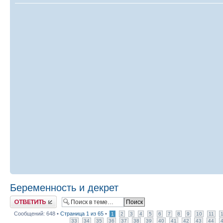
Беременность и декрет
Ответить
Сообщений: 648 •
Страница
1
из
65
•
1
2
3
4
5
6
7
8
9
10
11
33
34
35
36
37
38
39
40
41
42
43
44