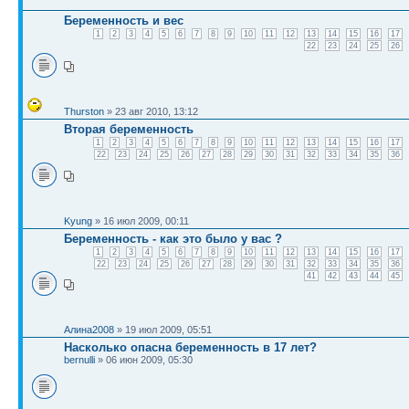
Беременность и вес
1
2
3
4
5
6
7
8
9
10
11
12
13
14
15
16
17
22
23
24
25
26
Thurston
» 23 авг 2010, 13:12
Вторая беременность
1
2
3
4
5
6
7
8
9
10
11
12
13
14
15
16
17
22
23
24
25
26
27
28
29
30
31
32
33
34
35
36
Kyung
» 16 июл 2009, 00:11
Беременность - как это было у вас ?
1
2
3
4
5
6
7
8
9
10
11
12
13
14
15
16
17
22
23
24
25
26
27
28
29
30
31
32
33
34
35
36
41
42
43
44
45
Алина2008
» 19 июл 2009, 05:51
Насколько опасна беременность в 17 лет?
bernulli
» 06 июн 2009, 05:30