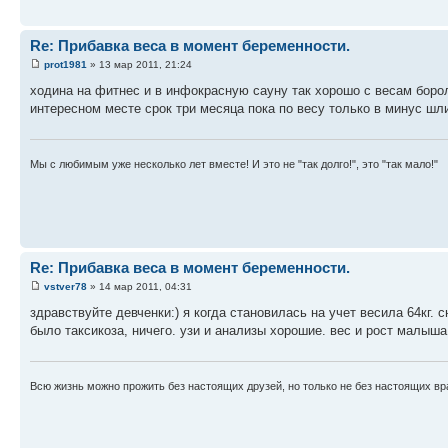
Re: Прибавка веса в момент беременности.
prot1981
» 13 мар 2011, 21:24
ходина на фитнес и в инфокрасную сауну так хорошо с весам боро
интересном месте срок три месяца пока по весу только в минус шл
Мы с любимым уже несколько лет вместе! И это не "так долго!", это "так мало!"
Re: Прибавка веса в момент беременности.
vstver78
» 14 мар 2011, 04:31
здравствуйте девченки:) я когда становилась на учет весила 64кг. с
было таксикоза, ничего. узи и анализы хорошие. вес и рост малыша
Всю жизнь можно прожить без настоящих друзей, но только не без настоящих вр