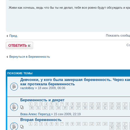
Живи как хочешь, ведь что бы ты не делал, тебя все ровно будут обсуждать и кр
Показать сообщ
Пред.
Ответить
Со
Вернуться в Беременность
ПОХОЖИЕ ТЕМЫ
Девчонки, у кого была замершая беременность. Через ка
как протикала беременность
razdolboy
» 18 июн 2009, 06:06
Беременность и декрет
1
2
3
4
5
6
7
8
9
10
11
12
13
14
15
16
17
30
31
32
33
34
35
36
37
38
39
40
41
42
43
44
Вова Алекс Перегуд
» 15 сен 2009, 22:19
Вторая беременность
1
2
3
4
5
6
7
8
9
10
11
12
13
14
15
16
17
30
31
32