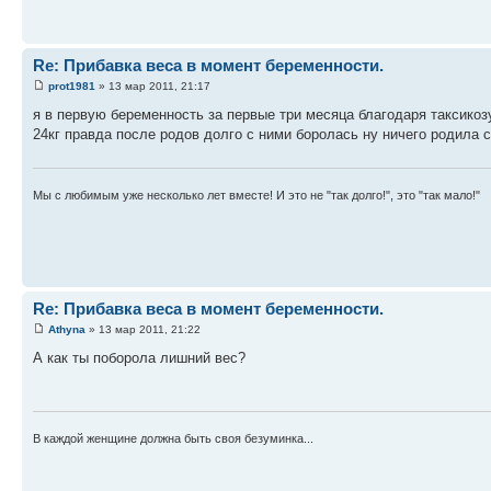
Re: Прибавка веса в момент беременности.
prot1981
» 13 мар 2011, 21:17
я в первую беременность за первые три месяца благодаря таксикоз
24кг правда после родов долго с ними боролась ну ничего родила 
Мы с любимым уже несколько лет вместе! И это не "так долго!", это "так мало!"
Re: Прибавка веса в момент беременности.
Athyna
» 13 мар 2011, 21:22
А как ты поборола лишний вес?
В каждой женщине должна быть своя безyминка...