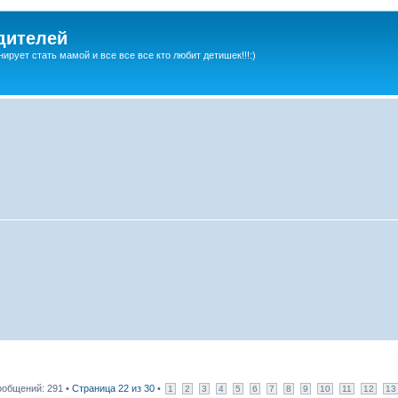
дителей
ирует стать мамой и все все все кто любит детишек!!!:)
общений: 291 •
Страница
22
из
30
•
1
2
3
4
5
6
7
8
9
10
11
12
13