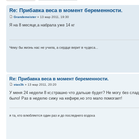
Re: Прибавка веса в момент беременности.
Grandemeister
» 13 мар 2011, 19:30
Я на 8 месяце,а набрала уже 14 кг
Чему бы жизнь нас не учила, а сердце верит в чудеса...
Re: Прибавка веса в момент беременности.
stas3k
» 13 мар 2011, 20:20
У меня 24 недели 8 кг,страшно что дальше будет? Не могу без сла
было! Раз в неделю сижу на кефире,но это мало помогает!
я та, кто влюбляется один раз и до последнего вздоха