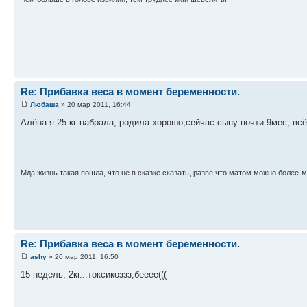
Re: Прибавка веса в момент беременности.
Любаша
» 20 мар 2011, 16:44
Алёна я 25 кг набрала, родила хорошо,сейчас сыну почти 9мес, вс
Мда,жизнь такая пошла, что не в сказке сказать, разве что матом можно более
Re: Прибавка веса в момент беременности.
ashy
» 20 мар 2011, 16:50
15 недель,-2кг...токсикоззз,бееее(((