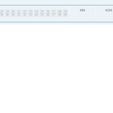
489
4294
18
19
20
21
22
23
24
25
26
27
28
29
38
39
40
41
42
43
44
45
46
47
48
49
37
2667
1
2
3
4
и: 1
исок каналов