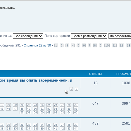
итиковать.
ения за:
Поле сортировки
общений: 291 •
Страница
22
из
30
•
1
2
3
4
5
6
7
8
9
10
11
12
13
ОТВЕТЫ
ПРОСМО
кое время вы опять забеременнели, и
13
1036
1
2
647
3997
18
19
20
21
22
23
24
25
26
27
28
29
45
46
47
48
49
50
51
52
53
54
55
56
57
58
59
60
61
62
63
64
65
439
2581
18
19
20
21
22
23
24
25
26
27
28
29
33
34
35
36
37
38
39
40
41
42
43
44