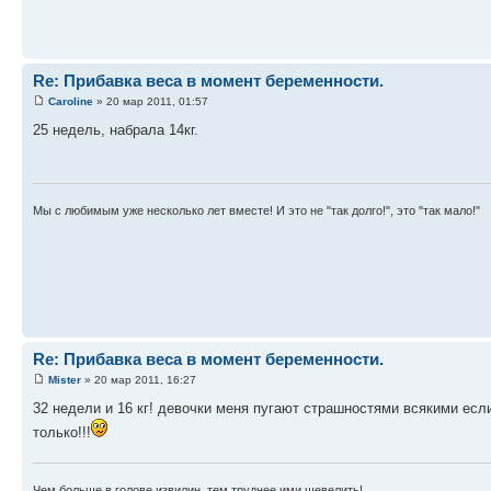
Re: Прибавка веса в момент беременности.
Caroline
» 20 мар 2011, 01:57
25 недель, набрала 14кг.
Мы с любимым уже несколько лет вместе! И это не "так долго!", это "так мало!"
Re: Прибавка веса в момент беременности.
Mister
» 20 мар 2011, 16:27
32 недели и 16 кг! девочки меня пугают страшностями всякими если 
только!!!
Чем больше в голове извилин, тем труднее ими шевелить!