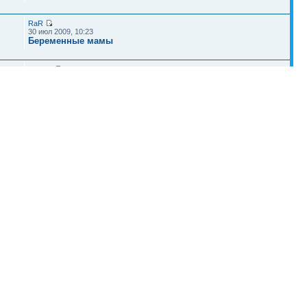
RaR
30 июл 2009, 10:23
Беременные мамы
Landon
15 авг 2009, 14:08
Беременность
Наша команда
•
Удалить cookies конференции
• Часовой пояс: UTC + 4 часа