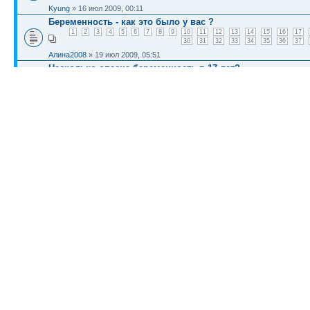
Kyung
» 16 июл 2009, 00:11
Беременность - как это было у вас ?
1
2
3
4
5
6
7
8
9
10
11
12
13
14
15
16
17
30
31
32
33
34
35
36
37
Алина2008
» 19 июл 2009, 05:51
Насколько опасна беременность в 17 лет?
bernulli
» 06 июн 2009, 05:30
КТО СЕЙЧАС НА КОНФЕРЕНЦИИ
Сейчас этот форум просматривают: нет зарегистрированных пользователей и гост
Список форумов
Новости
Карта сайта (HTML)
Карта сайта(индекс)
RSS поток
Сп