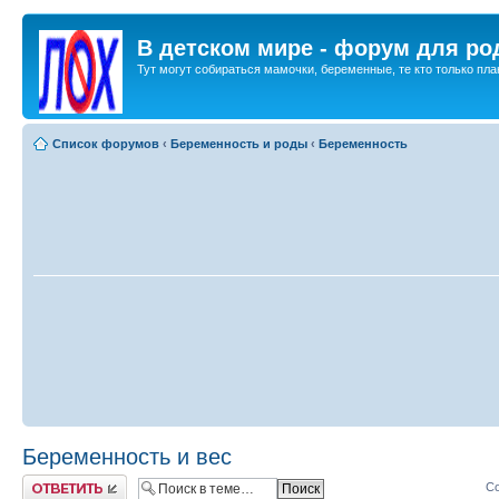
В детском мире - форум для ро
Тут могут собираться мамочки, беременные, те кто только план
Список форумов
‹
Беременность и роды
‹
Беременность
Беременность и вес
Ответить
Со