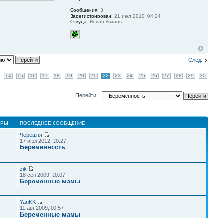
Сообщения:
3
Зарегистрирован:
21 июл 2010, 04:24
Откуда:
Новая Усмань
След.
14
15
16
17
18
19
20
21
22
23
24
25
26
27
28
29
30
Перейти:
ТРЫ
ПОСЛЕДНЕЕ СООБЩЕНИЕ
Черешня
17 июл 2012, 20:27
Беременность
zik
18 сен 2009, 10:07
Беременные мамы
YanKK
11 авг 2009, 00:57
Беременные мамы