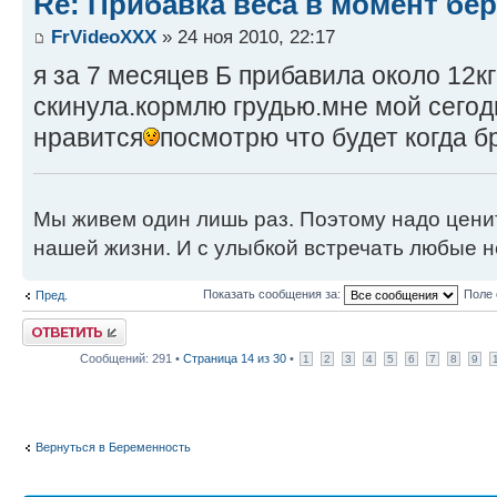
Re: Прибавка веса в момент бе
FrVideoXXX
» 24 ноя 2010, 22:17
я за 7 месяцев Б прибавила около 12кг
скинула.кормлю грудью.мне мой сегод
нравится
посмотрю что будет когда б
Мы живем один лишь раз. Поэтому надо ценит
нашей жизни. И с улыбкой встречать любые н
Показать сообщения за:
Поле 
Пред.
Ответить
Сообщений: 291 •
Страница
14
из
30
•
1
2
3
4
5
6
7
8
9
Вернуться в Беременность