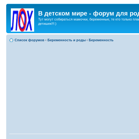
В детском мире - форум для ро
Тут могут собираться мамочки, беременные, те кто только пла
детишек!!!:)
Список форумов
‹
Беременность и роды
‹
Беременность