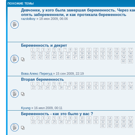
ПОХОЖИЕ ТЕМЫ
Девчонки, у кого была замершая беременность. Через к
опять забеременнели, и как протикала беременность
razdolboy
» 18 июн 2009, 06:06
Беременность и декрет
1
2
3
4
5
6
7
8
9
10
11
12
13
14
15
16
17
22
23
24
25
26
27
28
29
30
31
32
33
34
35
36
41
42
43
44
45
46
47
48
49
50
51
52
53
54
55
60
61
Вова Алекс Перегуд
» 15 сен 2009, 22:19
Вторая беременность
1
2
3
4
5
6
7
8
9
10
11
12
13
14
15
16
17
22
23
24
25
26
27
28
29
30
31
32
33
34
35
36
Kyung
» 16 июл 2009, 00:11
Беременность - как это было у вас ?
1
2
3
4
5
6
7
8
9
10
11
12
13
14
15
16
17
22
23
24
25
26
27
28
29
30
31
32
33
34
35
36
41
42
43
44
45