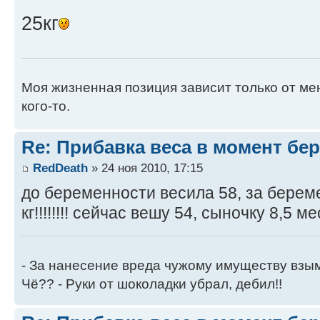
25кг
Моя жизненная позиция зависит только от ме
кого-то.
Re: Прибавка веса в момент бе
RedDeath
» 24 ноя 2010, 17:15
до беременности весила 58, за берем
кг!!!!!!!! сейчас вешу 54, сыночку 8,5 м
- За нанесение вреда чужому имуществу взы
Чё?? - Руки от шоколадки убрал, дебил!!