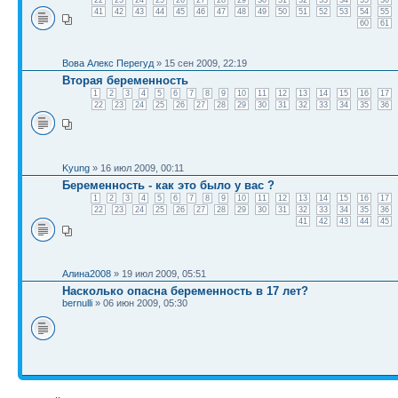
41
42
43
44
45
46
47
48
49
50
51
52
53
54
55
60
61
Вова Алекс Перегуд
» 15 сен 2009, 22:19
Вторая беременность
1
2
3
4
5
6
7
8
9
10
11
12
13
14
15
16
17
22
23
24
25
26
27
28
29
30
31
32
33
34
35
36
Kyung
» 16 июл 2009, 00:11
Беременность - как это было у вас ?
1
2
3
4
5
6
7
8
9
10
11
12
13
14
15
16
17
22
23
24
25
26
27
28
29
30
31
32
33
34
35
36
41
42
43
44
45
Алина2008
» 19 июл 2009, 05:51
Насколько опасна беременность в 17 лет?
bernulli
» 06 июн 2009, 05:30