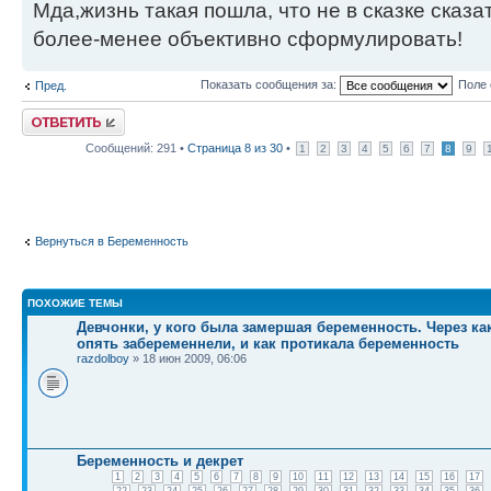
Мда,жизнь такая пошла, что не в сказке сказа
более-менее объективно сформулировать!
Показать сообщения за:
Поле 
Пред.
Ответить
Сообщений: 291 •
Страница
8
из
30
•
1
2
3
4
5
6
7
8
9
Вернуться в Беременность
ПОХОЖИЕ ТЕМЫ
Девчонки, у кого была замершая беременность. Через к
опять забеременнели, и как протикала беременность
razdolboy
» 18 июн 2009, 06:06
Беременность и декрет
1
2
3
4
5
6
7
8
9
10
11
12
13
14
15
16
17
22
23
24
25
26
27
28
29
30
31
32
33
34
35
36