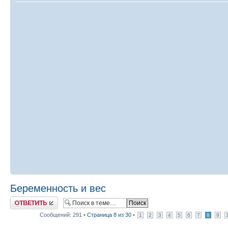
Беременность и вес
Ответить
Сообщений: 291 •
Страница
8
из
30
•
1
2
3
4
5
6
7
8
9