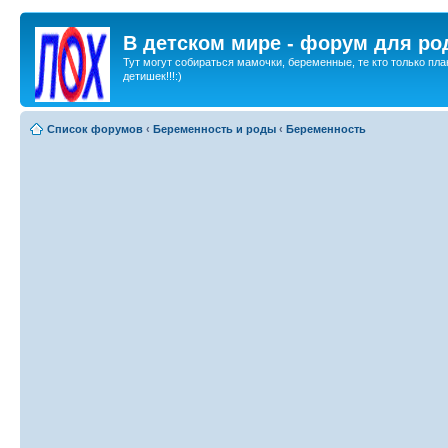
В детском мире - форум для ро
Тут могут собираться мамочки, беременные, те кто только пла
детишек!!!:)
Список форумов
‹
Беременность и роды
‹
Беременность