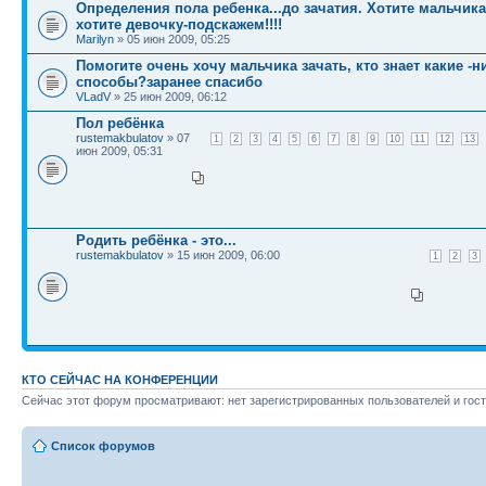
Определения пола ребенка...до зачатия. Хотите мальчик
хотите девочку-подскажем!!!!
Marilyn
» 05 июн 2009, 05:25
Помогите очень хочу мальчика зачать, кто знает какие -н
способы?заранее спасибо
VLadV
» 25 июн 2009, 06:12
Пол ребёнка
rustemakbulatov
» 07
1
2
3
4
5
6
7
8
9
10
11
12
13
июн 2009, 05:31
Родить ребёнка - это...
rustemakbulatov
» 15 июн 2009, 06:00
1
2
3
КТО СЕЙЧАС НА КОНФЕРЕНЦИИ
Сейчас этот форум просматривают: нет зарегистрированных пользователей и гост
Список форумов