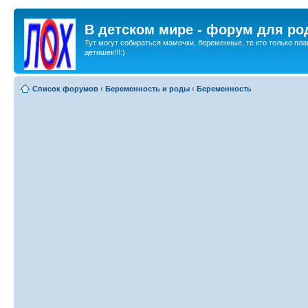
В детском мире - форум для ро
Тут могут собираться мамочки, беременные, те кто только пла
детишек!!!:)
Список форумов
‹
Беременность и роды
‹
Беременность