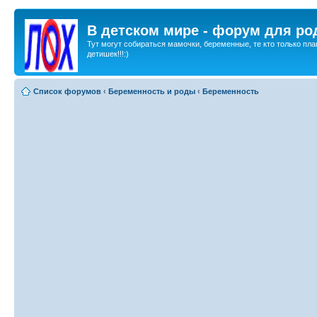
В детском мире - форум для ро
Тут могут собираться мамочки, беременные, те кто только пла
детишек!!!:)
Список форумов
‹
Беременность и роды
‹
Беременность