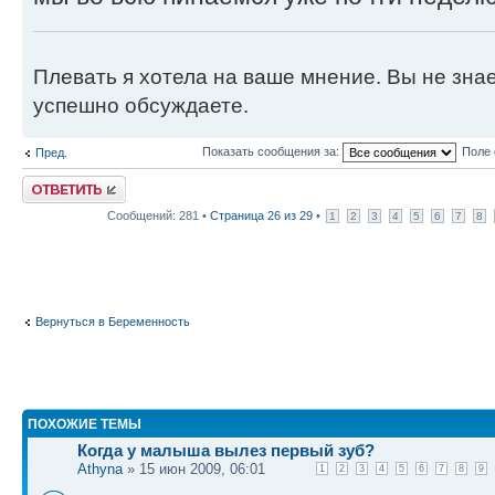
Плевать я хотела на ваше мнение. Вы не знает
успешно обсуждаете.
Показать сообщения за:
Поле 
Пред.
Ответить
Сообщений: 281 •
Страница
26
из
29
•
1
2
3
4
5
6
7
8
Вернуться в Беременность
ПОХОЖИЕ ТЕМЫ
Когда у малыша вылез первый зуб?
Athyna
» 15 июн 2009, 06:01
1
2
3
4
5
6
7
8
9