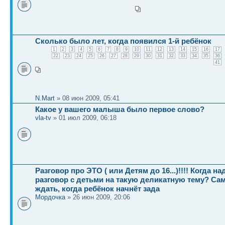
Сколько было лет, когда появился 1-й ребёнок
1
2
3
4
5
6
7
8
9
10
11
12
13
14
15
16
17
22
23
24
25
26
27
28
29
30
31
32
33
34
35
36
41
N.Mart
» 08 июн 2009, 05:41
Какое у вашего малыша было первое слово?
vla-tv
» 01 июл 2009, 06:18
Разговор про ЭТО ( или Детям до 16...)!!!! Когда н
разговор с детьми на такую деликатную тему? Са
ждать, когда ребёнок начнёт зада
Мордочка
» 26 июн 2009, 20:06