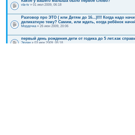
Какое у вашего малыша было первое слово?
vla-tv
» 01 июл 2009, 06:18
Разговор про ЭТО ( или Детям до 16...)!!!! Когда надо на
деликатную тему? Самим, или ждать, когда ребёнок начнё
Мордочка
» 26 июн 2009, 20:06
первый день рождения.дети от годика до 5 лет.как спра
Эрлан
» 03 июн 2009, 05:18
КТО СЕЙЧАС НА КОНФЕРЕНЦИИ
Сейчас этот форум просматривают: нет зарегистрированных пользователей и гост
Список форумов
Новости
Карта сайта (HTML)
Карта сайта(индекс)
RSS поток
Сп