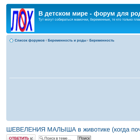
В детском мире - форум для ро
Тут могут собираться мамочки, беременные, те кто только план
Список форумов
‹
Беременность и роды
‹
Беременность
ШЕВЕЛЕНИЯ МАЛЫША в животике (когда почув
Ответить