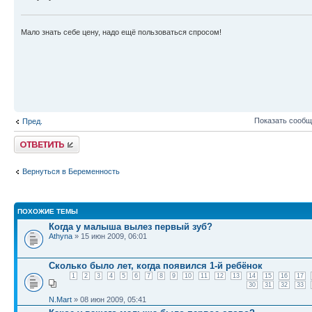
Мало знать себе цену, надо ещё пользоваться спросом!
Показать сообщ
Пред.
Ответить
Вернуться в Беременность
ПОХОЖИЕ ТЕМЫ
Когда у малыша вылез первый зуб?
Athyna
» 15 июн 2009, 06:01
Сколько было лет, когда появился 1-й ребёнок
1
2
3
4
5
6
7
8
9
10
11
12
13
14
15
16
17
30
31
32
33
N.Mart
» 08 июн 2009, 05:41