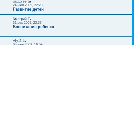
gaizziree
24 июл 2009, 22:28
Развитие детей
Змитрий
31 дек 2009, 23:35
Воспитание ребенка
Ally11
05 июн 2009, 16:09
Все о наших детях
Наша команда
•
Удалить cookies конференции
• Часовой пояс: UTC + 4 часа