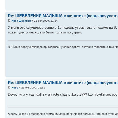
Re: ШЕВЕЛЕНИЯ МАЛЫША в животике (когда почувствова
Ирек Шарапов
» 21 окт 2009, 21:24
У меня это случилось ровно в 19 недель утром. Было похоже на бурл
тоже. Где-то месяц это было только по утрам.
В ВУЗе в первую очередь пригодилось умение давать взятки и говорить о том, че
Re: ШЕВЕЛЕНИЯ МАЛЫША в животике (когда почувствова
Noso
» 21 окт 2009, 21:31
Devochki a y vas lual'ki v ghivote chasto ikajut???? kto nibyd'znaet p
А ведь не зря 14 февраля в германии день психически больных. Что-то в этом да