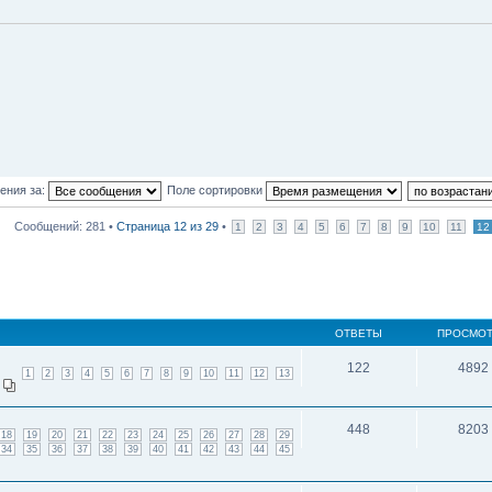
ения за:
Поле сортировки
Сообщений: 281 •
Страница
12
из
29
•
1
2
3
4
5
6
7
8
9
10
11
12
ОТВЕТЫ
ПРОСМО
122
4892
1
2
3
4
5
6
7
8
9
10
11
12
13
448
8203
18
19
20
21
22
23
24
25
26
27
28
29
34
35
36
37
38
39
40
41
42
43
44
45