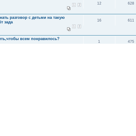
12
628
1
2
чинать разговор с детьми на такую
16
611
т зада
1
2
вить,чтобы всем понравилось?
1
475
и: 1
исок каналов