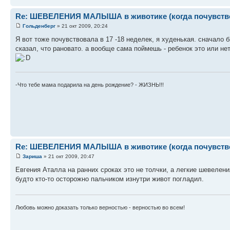
Re: ШЕВЕЛЕНИЯ МАЛЫША в животике (когда почувствова
Гольденберг
» 21 окт 2009, 20:24
Я вот тоже почувствовала в 17 -18 неделек, я худенькая. сначало б
сказал, что рановато. а вообще сама поймешь - ребенок это или н
-Что тебе мама подарила на день рождение? - ЖИЗНЬ!!!
Re: ШЕВЕЛЕНИЯ МАЛЫША в животике (когда почувствова
Зариша
» 21 окт 2009, 20:47
Евгения Аталла на ранних сроках это не толчки, а легкие шевелен
будто кто-то осторожно пальчиком изнутри живот погладил.
Любовь можно доказать только верностью - верностью во всем!