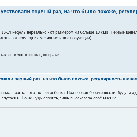
ствовали первый раз, на что было похоже, регуля
в 13-14 недель нереально - от размером ни больше 10 см!!! Первые шеве
итать - от последних месячных или от овуляции)
 как все, и жить в общем однообразии.
ли первый раз, на что было похоже, регулярность шевеле
 ранних сроках -это толчки ребёнка. При первой беременности ,будучи х
е спутаешь. Но не буду спорить,лишь выссказала своё мнение.