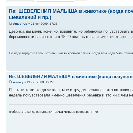
Re: ШЕВЕЛЕНИЯ МАЛЫША в животике (когда почув
шевелений и пр.)
AntyVirus
» 21 окт 2009, 17:33
Девочки, вы меня, конечно, извините, но ребёночка почувствовать 
беременности начинаются в 18-20 недель (в зависимости от чего сч
Не надо гордиться тем, что вы - часть крепкой стены. Тогда вам надо быть таким
Re: ШЕВЕЛЕНИЯ МАЛЫША в животике (когда почувствова
no-way
» 21 окт 2009, 19:27
Я кстати тоже ,когда читала, мне с трудом верилось, что на таких
недель почувствовала именно шевеления ребёнка и это ни с чем н
любовь-это когда из палатки торчат четыре розовых пятки