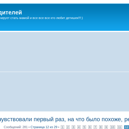
дителей
ирует стать мамой и все все все кто любит детишек!!!:)
ствовали первый раз, на что было похоже, ре
Сообщений: 281 •
Страница
12
из
29
•
1
2
3
4
5
6
7
8
9
10
11
12