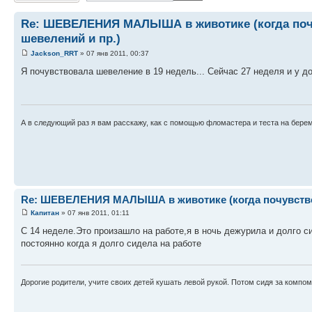
Re: ШЕВЕЛЕНИЯ МАЛЫША в животике (когда почув
шевелений и пр.)
Jackson_RRT
» 07 янв 2011, 00:37
Я почувствовала шевеление в 19 недель... Сейчас 27 неделя и у до
А в следующий раз я вам расскажу, как с помощью фломастера и теста на бере
Re: ШЕВЕЛЕНИЯ МАЛЫША в животике (когда почувствова
Капитан
» 07 янв 2011, 01:11
С 14 неделе.Это произашло на работе,я в ночь дежурила и долго 
постоянно когда я долго сидела на работе
Дорогие родители, учите своих детей кушать левой рукой. Потом сидя за компом