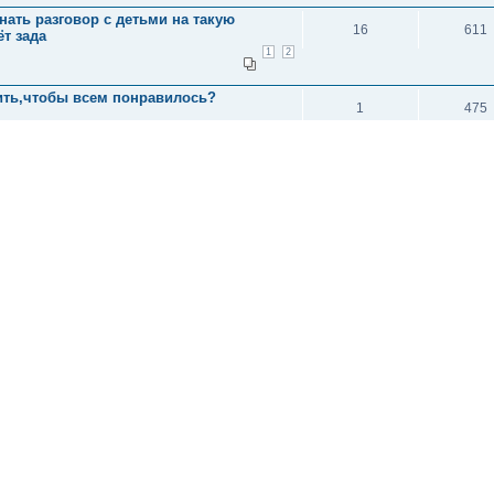
чинать разговор с детьми на такую
16
611
т зада
1
2
вить,чтобы всем понравилось?
1
475
и: 1
исок каналов