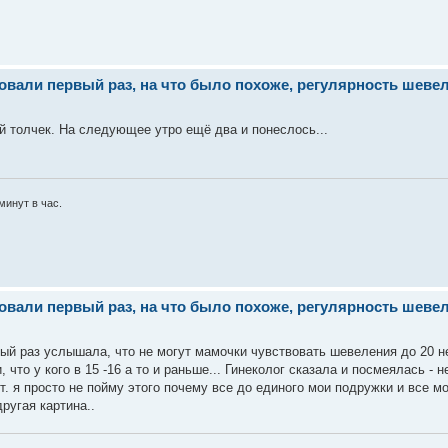
ли первый раз, на что было похоже, регулярность шевеле
ый толчек. На следующее утро ещё два и понеслось...
минут в час.
ли первый раз, на что было похоже, регулярность шевеле
рвый раз услышала, что не могут мамочки чувствовать шевеления до 20 н
что у кого в 15 -16 а то и раньше... Гинеколог сказала и посмеялась - н
ит. я просто не пойму этого почему все до единого мои подружки и все м
ругая картина..