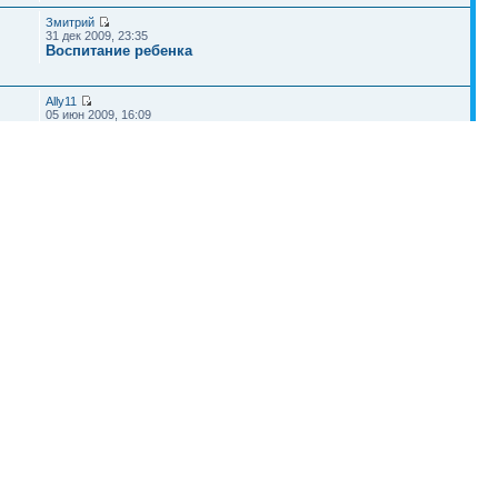
Змитрий
31 дек 2009, 23:35
Воспитание ребенка
Ally11
05 июн 2009, 16:09
Все о наших детях
Наша команда
•
Удалить cookies конференции
• Часовой пояс: UTC + 4 часа