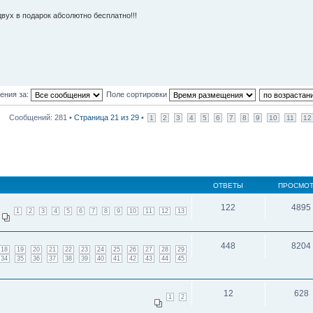
двух в подарок абсолютно бесплатно!!!
ения за:
Поле сортировки
Сообщений: 281 •
Страница
21
из
29
•
1
2
3
4
5
6
7
8
9
10
11
12
ОТВЕТЫ
ПРОСМО
122
4895
1
2
3
4
5
6
7
8
9
10
11
12
13
448
8204
18
19
20
21
22
23
24
25
26
27
28
29
34
35
36
37
38
39
40
41
42
43
44
45
12
628
1
2