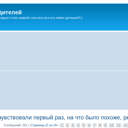
дителей
ирует стать мамой и все все все кто любит детишек!!!:)
ствовали первый раз, на что было похоже, ре
Сообщений: 281 •
Страница
21
из
29
•
1
2
3
4
5
6
7
8
9
10
11
12