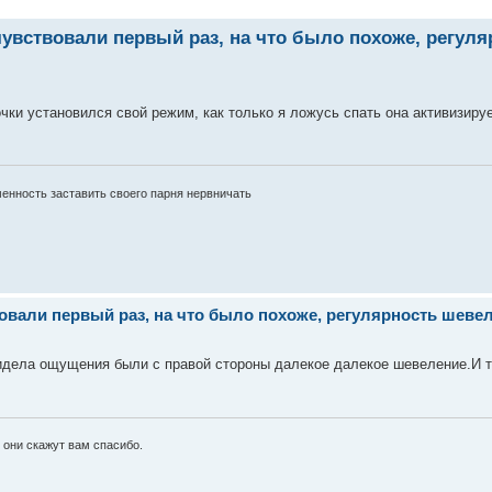
ствовали первый раз, на что было похоже, регуля
чки установился свой режим, как только я ложусь спать она активизируе
менность заставить своего парня нервничать
ли первый раз, на что было похоже, регулярность шевеле
сидела ощущения были с правой стороны далекое далекое шевеление.И 
 они скажут вам спасибо.