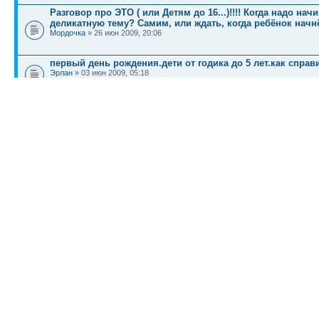
Разговор про ЭТО ( или Детям до 16...)!!!! Когда надо на
деликатную тему? Самим, или ждать, когда ребёнок начнё
Мордочка
» 26 июн 2009, 20:06
первый день рождения.дети от годика до 5 лет.как спра
Эрлан
» 03 июн 2009, 05:18
КТО СЕЙЧАС НА КОНФЕРЕНЦИИ
Сейчас этот форум просматривают: нет зарегистрированных пользователей и гост
Список форумов
Новости
Карта сайта (HTML)
Карта сайта(индекс)
RSS поток
Сп