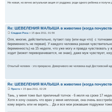
Не новая, но вечно актуальная акция от роддома: роди одного ребенка и получи 
Re: ШЕВЕЛЕНИЯ МАЛЫША в животике (когда почувствова
Сладкая Роса
» 15 фев 2011, 01:56
Оля, многие, действительно, путают газу (или еще что) с толчками 
беременность не первая). У каждого человека разная чувствительн
беременность) на 15 неделе, что уже могу и правда чувствовать у 
ходит (может переворачивается, не знаю), даже муж чувствует, когд
Откытый человек - это прекрасно. Доверчивого же человека ещё Достоевский иди
Re: ШЕВЕЛЕНИЯ МАЛЫША в животике (когда почувствова
Просто
» 15 фев 2011, 02:28
Тань, у меня тоже был приличный толчок - 6 июля на сроке 17 недел
Хотя я хочу сказать что врач у меня неплохая, она очень восстребо
кому верить или не верить... Да и все мои рожавшие подружки тож