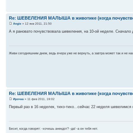
Re: ШЕВЕЛЕНИЯ МАЛЫША в животике (когда почувствова
Angie
» 12 янв 2011, 21:50
А я рановато почувствовала шевеления, на 10-ой неделе. Сначало 
Живи сегодняшним днем, ведь вчера уже не вернуть, а завтра может так и не на
Re: ШЕВЕЛЕНИЯ МАЛЫША в животике (когда почувствова
Ирочка
» 11 фев 2011, 19:02
Первый раз в 16 неделек, тихо-тихо...сейчас 22 неделя шевелимся 
Бесит, когда говорят: -хочешь анекдот? -да! -а он тебя нет.