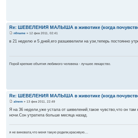
Re: ШЕВЕЛЕНИЯ МАЛЫША в животике (когда почувствова
n0name
» 12 фев 2011, 02:41
в 21 неделю и 5 дней,его разшевелили на узи,теперь постоянно ут
Порой крепкие объятия любимого человека - лучшее лекарство.
Re: ШЕВЕЛЕНИЯ МАЛЫША в животике (когда почувствова
alnem
» 13 фев 2011, 22:49
Я на 36 недели,уже устала от шевелений,такое чувство,что он там 
ночи.Сон утратила больше месяца назад.
я не виновата,что меня такую родили,красивую....