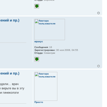
ний и пр.)
мракус
Сообщения:
16
Зарегистрирован:
30 ноя 2008, 04:55
Откуда:
Семилуки
ний и пр.)
едели... врач
е верьте вы в эту
ои гинекологи
Просто