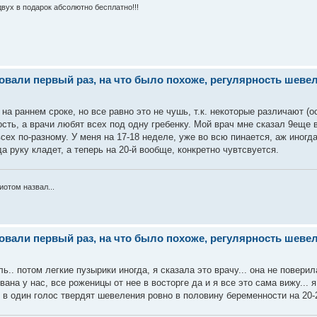
двух в подарок абсолютно бесплатно!!!
ли первый раз, на что было похоже, регулярность шевеле
на раннем сроке, но все равно это не чушь, т.к. некоторые различают (о
ость, а врачи любят всех под одну гребенку. Мой врач мне сказал 9еще 
всех по-разному. У меня на 17-18 неделе, уже во всю пинается, аж иног
а руку кладет, а теперь на 20-й вообще, конкретно чувтсвуется.
отом назвал...
ли первый раз, на что было похоже, регулярность шевеле
ь.. потом легкие пузырики иногда, я сказала это врачу... она не повери
вана у нас, все роженицы от нее в восторге да и я все это сама вижу... 
е в один голос твердят шевеления ровно в половину беременности на 20-