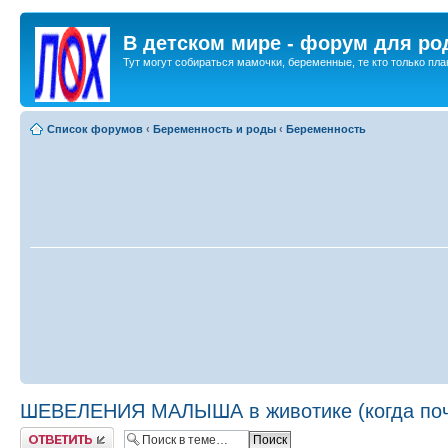
В детском мире - форум для ро
Тут могут собираться мамочки, беременные, те кто только план
Список форумов
‹
Беременность и роды
‹
Беременность
ШЕВЕЛЕНИЯ МАЛЫША в животике (когда почув
Ответить