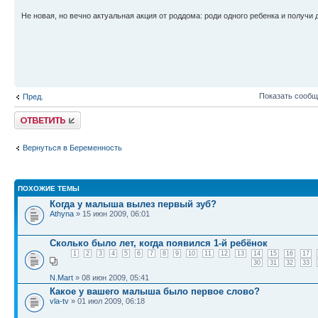
Не новая, но вечно актуальная акция от роддома: роди одного ребенка и получи 
Показать сообщ
Пред.
Ответить
Вернуться в Беременность
ПОХОЖИЕ ТЕМЫ
Когда у малыша вылез первый зуб?
Athyna
» 15 июн 2009, 06:01
Сколько было лет, когда появился 1-й ребёнок
1
2
3
4
5
6
7
8
9
10
11
12
13
14
15
16
17
30
31
32
33
N.Mart
» 08 июн 2009, 05:41
Какое у вашего малыша было первое слово?
vla-tv
» 01 июл 2009, 06:18