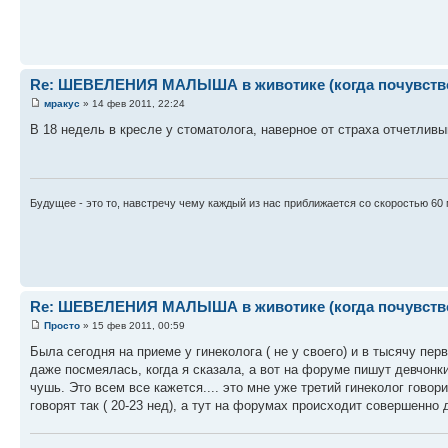
Re: ШЕВЕЛЕНИЯ МАЛЫША в животике (когда почувствова
мракус
» 14 фев 2011, 22:24
В 18 недель в кресле у стоматолога, наверное от страха отчетлив
Будущее - это то, навстречу чему каждый из нас приближается со скоростью 60 
Re: ШЕВЕЛЕНИЯ МАЛЫША в животике (когда почувствова
Просто
» 15 фев 2011, 00:59
Была сегодня на приеме у гинеколога ( не у своего) и в тысячу пе
даже посмеялась, когда я сказала, а вот на форуме пишут девчонки, 
чушь. Это всем все кажется.... это мне уже третий гинеколог говор
говорят так ( 20-23 нед), а тут на форумах происходит совершенно д