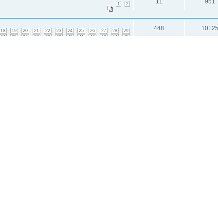
11
951
1
2
448
1012
18
19
20
21
22
23
24
25
26
27
28
29
34
35
36
37
38
39
40
41
42
43
44
45
и: 2
исок каналов