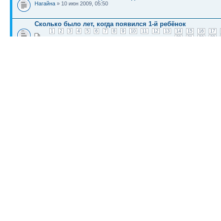
Нагайна
» 10 июн 2009, 05:50
Сколько было лет, когда появился 1-й ребёнок
1
2
3
4
5
6
7
8
9
10
11
12
13
14
15
16
17
30
31
32
33
N.Mart
» 08 июн 2009, 05:41
КТО СЕЙЧАС НА КОНФЕРЕНЦИИ
Сейчас этот форум просматривают: нет зарегистрированных пользователей и гост
Список форумов
Новости
Карта сайта (HTML)
Карта сайта(индекс)
RSS поток
Сп