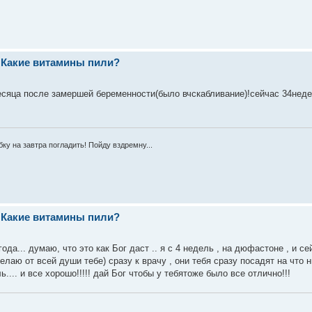
 Какие витамины пили?
яца после замершей беременности(было вчскабливание)!сейчас 34неде
ку на завтра погладить! Пойду вздремну...
 Какие витамины пили?
ода... думаю, что это как Бог даст .. я с 4 недель , на дюфастоне , и се
лаю от всей души тебе) сразу к врачу , они тебя сразу посадят на что ни
... и все хорошо!!!!! дай Бог чтобы у тебятоже было все отлично!!!