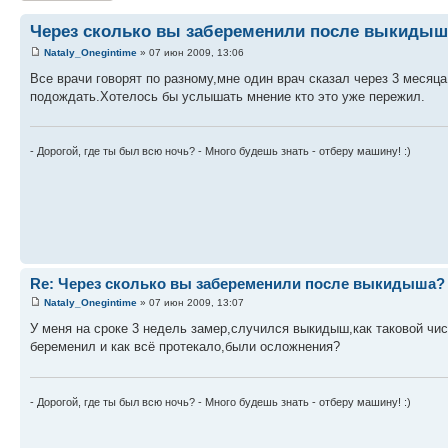
Через сколько вы забеременили после выкидыш
Nataly_Onegintime
» 07 июн 2009, 13:06
Все врачи говорят по разному,мне один врач сказал через 3 месяца 
подождать.Хотелось бы услышать мнение кто это уже пережил.
- Дорогой, где ты был всю ночь? - Много будешь знать - отберу машину! :)
Re: Через сколько вы забеременили после выкидыша?
Nataly_Onegintime
» 07 июн 2009, 13:07
У меня на сроке 3 недель замер,случился выкидыш,как таковой чи
беременил и как всё протекало,были осложнения?
- Дорогой, где ты был всю ночь? - Много будешь знать - отберу машину! :)