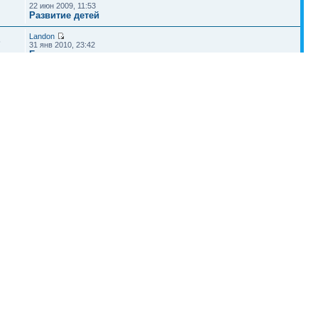
22 июн 2009, 11:53
Развитие детей
Landon
5
31 янв 2010, 23:42
Беременные мамы
Наша команда
•
Удалить cookies конференции
• Часовой пояс: UTC + 4 часа