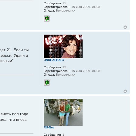
Сообщения:
75
Зарегистрирован:
15 июн 2009, 04:08
Откуда:
Белореченск
дет 21. Если ты
верься. Удачи и
UNREALBABY
тивным"
Сообщения:
75
Зарегистрирован:
15 июн 2009, 04:08
Откуда:
Белореченск
менеть пол года
ала, что вновь
RU-Net
Сообщения:
1