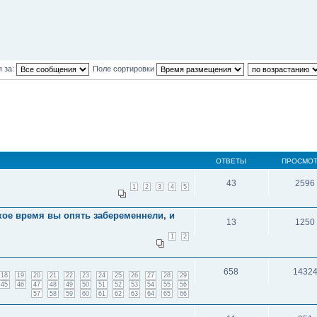
 за:
Поле сортировки
ОТВЕТЫ
ПРОСМО
43
2596
1
2
3
4
5
кое время вы опять забеременнели, и
13
1250
1
2
658
1432
18
19
20
21
22
23
24
25
26
27
28
29
45
46
47
48
49
50
51
52
53
54
55
56
57
58
59
60
61
62
63
64
65
66