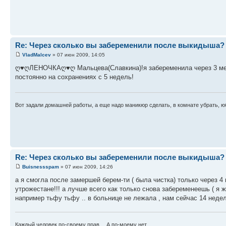
Re: Через сколько вы забеременили после выкидыша?
VladMalcev
» 07 июн 2009, 14:05
ღ♥ღЛЕНОЧКАღ♥ღ Мальцева(Славкина)!я забеременила через 3 мес
постоянно на сохранениях с 5 недель!
Вот задали домашней работы, а еще надо маникюр сделать, в комнате убрать, юб
Re: Через сколько вы забеременили после выкидыша?
Buisnessspam
» 07 июн 2009, 14:26
а я смогла после замершей берем-ти ( была чистка) только через 4 г
утрожестане!!! а лучше всего как только снова забеременеешь ( я же
например тьфу тьфу .. в больнице не лежала , нам сейчас 14 недель.
Каждый человек по-своему прав… А по-моему нет