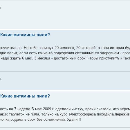
!
 Какие витамины пили?
поучительно. Но тебе напишут 20 человек, 20 историй, а твоя история бу
дце велит, если есть какие-то подозрения связанные со здоровьем - про
 надо ждать 6 мес. 3 месяца - достаточный срок, чтобы приступитъ к "ак
!
 Какие витамины пили?
ть на 7 неделе.В мае 2009 г. сделали чистку, врачи сказали, что бере
икаких таблеток не пила, только на курс электрофореза походила.пережив
очка родила в срок без осложнений. Удачи!!!