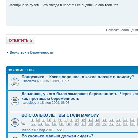
Женщина за рулём - что звезда в небе: ты её видишь, а она тебя нет.
Показать сообщения
Ответить
Вернуться в Беременность
ПОХОЖИЕ ТЕМЫ
Подгузники... Какие хорошие, а какие плохие и почему?
Charisma
» 13 июн 2009, 05:57
Девчонки, у кого была замершая беременность. Через ка
как протикала беременность
razdolboy
» 18 июн 2009, 06:06
ВО СКОЛЬКО ЛЕТ ВЫ СТАЛИ МАМОЙ?
1
2
3
4
5
6
7
8
9
10
11
12
13
14
15
16
17
30
31
32
33
34
35
36
37
38
39
40
41
42
43
44
Micah
» 07 мар 2010, 15:29
Во сколько малыш должен сидеть?