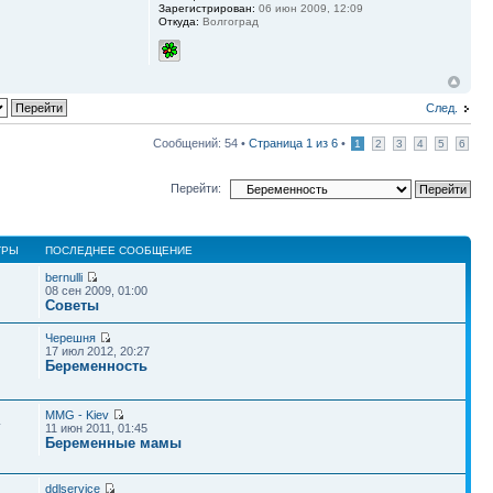
Зарегистрирован:
06 июн 2009, 12:09
Откуда:
Волгоград
След.
Сообщений: 54 •
Страница
1
из
6
•
1
2
3
4
5
6
Перейти:
ТРЫ
ПОСЛЕДНЕЕ СООБЩЕНИЕ
bernulli
08 сен 2009, 01:00
Советы
Черешня
17 июл 2012, 20:27
Беременность
MMG - Kiev
4
11 июн 2011, 01:45
Беременные мамы
ddlservice