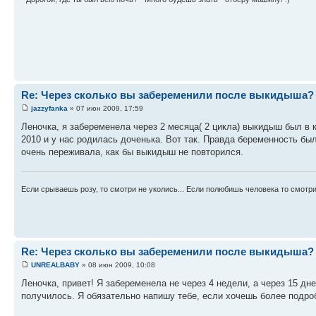
Re: Через сколько вы забеременили после выкидыша?
jazzyfanka
» 07 июн 2009, 17:59
Леночка, я забеременела через 2 месяца( 2 цикла) выкидыш был в 
2010 и у нас родилась доченька. Вот так. Правда беременность бы
очень переживала, как бы выкидыш не повторился.
Если срываешь розу, то смотри не уколись... Если полюбишь человека то смотр
Re: Через сколько вы забеременили после выкидыша?
UNREALBABY
» 08 июн 2009, 10:08
Леночка, привет! Я забеременела не через 4 недели, а через 15 дне
получилось. Я обязательно напишу тебе, если хочешь более подробн