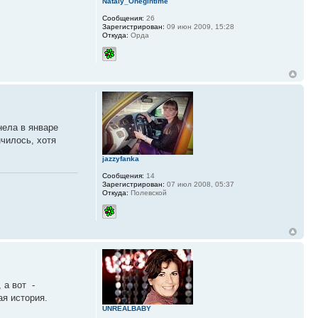
Nataly_Onegintime
Сообщения:
26
Зарегистрирован:
09 июн 2009, 15:28
Откуда:
Орда
нела в январе
нчилось, хотя
jazzyfanka
Сообщения:
14
Зарегистрирован:
07 июл 2008, 05:37
Откуда:
Полевской
 а вот -
ая история.
UNREALBABY