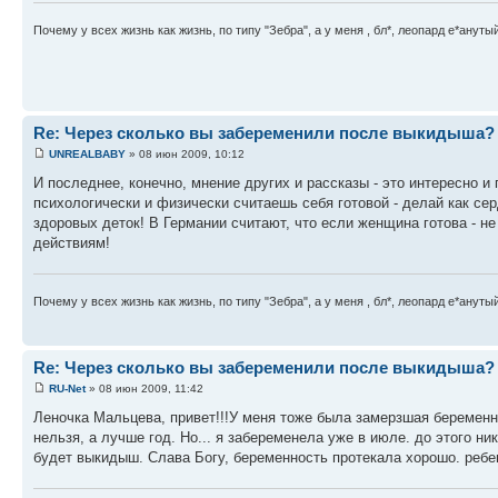
Почему у всех жизнь как жизнь, по типу "Зебра", а у меня , бл*, леопард е*анутый
Re: Через сколько вы забеременили после выкидыша?
UNREALBABY
» 08 июн 2009, 10:12
И последнее, конечно, мнение других и рассказы - это интересно и 
психологически и физически считаешь себя готовой - делай как сер
здоровых деток! В Германии считают, что если женщина готова - не
действиям!
Почему у всех жизнь как жизнь, по типу "Зебра", а у меня , бл*, леопард е*анутый
Re: Через сколько вы забеременили после выкидыша?
RU-Net
» 08 июн 2009, 11:42
Леночка Мальцева, привет!!!У меня тоже была замерзшая беременнос
нельзя, а лучше год. Но... я забеременела уже в июле. до этого н
будет выкидыш. Слава Богу, беременность протекала хорошо. ребен