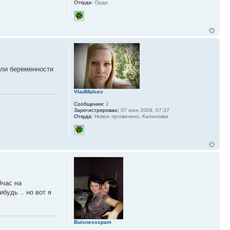
Откуда:
Орда
ли беременности
VladMalcev
Сообщения:
2
Зарегистрирован:
07 июн 2009, 07:37
Откуда:
Новое пуговичино, Калиновка
йчас на
будь .. но вот я
Buisnessspam