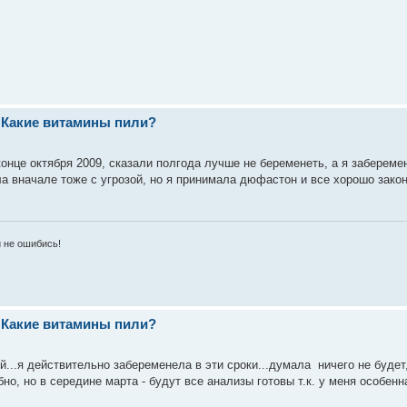
 Какие витамины пили?
конце октября 2009, сказали полгода лучше не беременеть, а я забереме
ла вначале тоже с угрозой, но я принимала дюфастон и все хорошо зако
и не ошибись!
 Какие витамины пили?
й...я действительно забеременела в эти сроки...думала ничего не будет,
о, но в середине марта - будут все анализы готовы т.к. у меня особенн