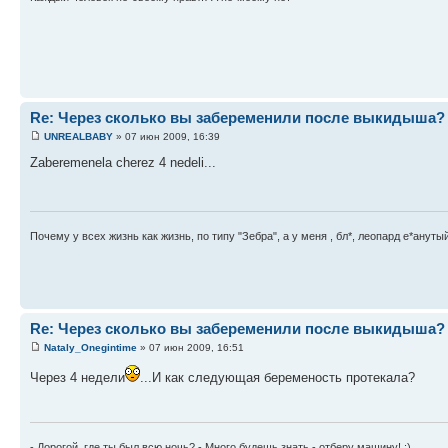
Re: Через сколько вы забеременили после выкидыша?
UNREALBABY
» 07 июн 2009, 16:39
Zaberemenela cherez 4 nedeli...
Почему у всех жизнь как жизнь, по типу "Зебра", а у меня , бл*, леопард е*анутый
Re: Через сколько вы забеременили после выкидыша?
Nataly_Onegintime
» 07 июн 2009, 16:51
Через 4 недели
...И как следующая беременость протекала?
- Дорогой, где ты был всю ночь? - Много будешь знать - отберу машину! :)