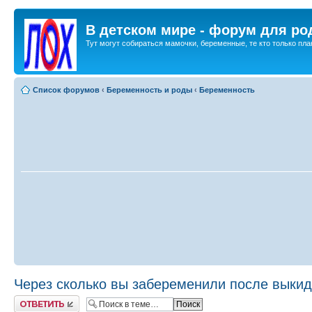
В детском мире - форум для ро
Тут могут собираться мамочки, беременные, те кто только план
Список форумов
‹
Беременность и роды
‹
Беременность
Через сколько вы забеременили после выки
Ответить