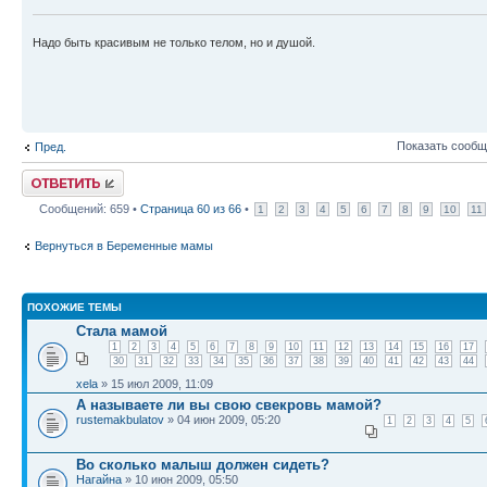
Надо быть красивым не только телом, но и душой.
Показать сообщ
Пред.
Ответить
Сообщений: 659 •
Страница
60
из
66
•
1
2
3
4
5
6
7
8
9
10
11
Вернуться в Беременные мамы
ПОХОЖИЕ ТЕМЫ
Стала мамой
1
2
3
4
5
6
7
8
9
10
11
12
13
14
15
16
17
30
31
32
33
34
35
36
37
38
39
40
41
42
43
44
xela
» 15 июл 2009, 11:09
А называете ли вы свою свекровь мамой?
rustemakbulatov
» 04 июн 2009, 05:20
1
2
3
4
5
Во сколько малыш должен сидеть?
Нагайна
» 10 июн 2009, 05:50