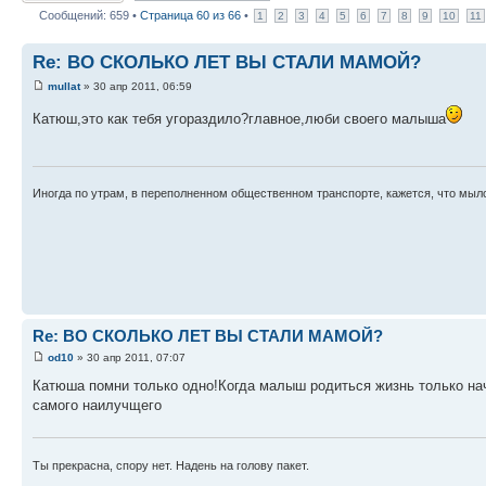
Сообщений: 659 •
Страница
60
из
66
•
1
2
3
4
5
6
7
8
9
10
11
Re: ВО СКОЛЬКО ЛЕТ ВЫ СТАЛИ МАМОЙ?
mullat
» 30 апр 2011, 06:59
Катюш,это как тебя угораздило?главное,люби своего малыша
Иногда по утрам, в переполненном общественном транспорте, кажется, что мыло
Re: ВО СКОЛЬКО ЛЕТ ВЫ СТАЛИ МАМОЙ?
od10
» 30 апр 2011, 07:07
Катюша помни только одно!Когда малыш родиться жизнь только начи
самого наилучщего
Ты прекрасна, спору нет. Надень на голову пакет.