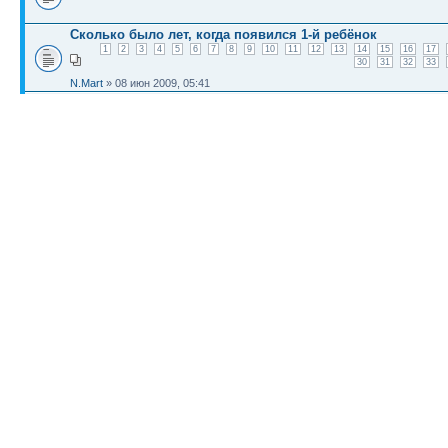
Сколько было лет, когда появился 1-й ребёнок
1
2
3
4
5
6
7
8
9
10
11
12
13
14
15
16
17
30
31
32
33
N.Mart
» 08 июн 2009, 05:41
подскажите на сколько можно перенашивать ,у нас 40-41
Нагайна
» 21 июн 2009, 06:10
КТО СЕЙЧАС НА КОНФЕРЕНЦИИ
Сейчас этот форум просматривают: нет зарегистрированных пользователей и гост
Список форумов
Новости
Карта сайта (HTML)
Карта сайта(индекс)
RSS поток
Сп