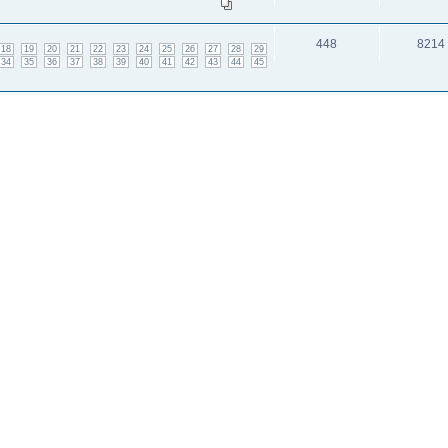
448
8214
18
19
20
21
22
23
24
25
26
27
28
29
34
35
36
37
38
39
40
41
42
43
44
45
 неделя
18
1094
1
2
и: 3
исок каналов