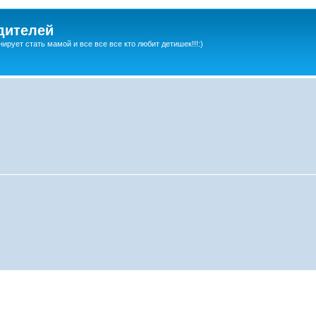
дителей
ирует стать мамой и все все все кто любит детишек!!!:)