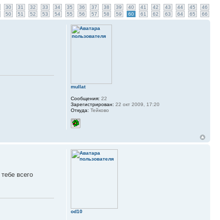
30
31
32
33
34
35
36
37
38
39
40
41
42
43
44
45
46
50
51
52
53
54
55
56
57
58
59
60
61
62
63
64
65
66
mullat
Сообщения:
22
Зарегистрирован:
22 окт 2009, 17:20
Откуда:
Тейково
 тебе всего
od10