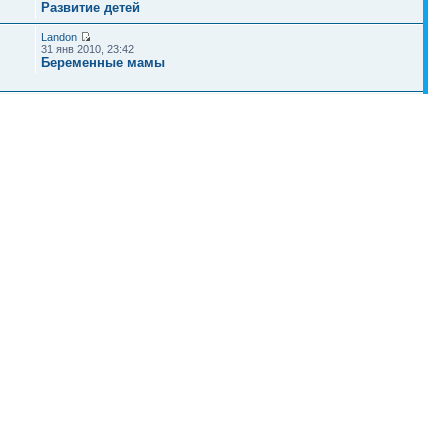
Развитие детей
Landon
31 янв 2010, 23:42
Беременные мамы
ircka
06 июл 2009, 18:16
Роды
Наша команда
•
Удалить cookies конференции
• Часовой пояс: UTC + 4 часа