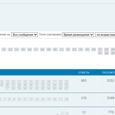
ения за:
Поле сортировки
12
13
14
15
16
17
18
19
20
21
22
23
24
25
26
27
28
29
47
48
49
ОТВЕТЫ
ПРОСМО
663
5151
18
19
20
21
22
23
24
25
26
27
28
29
45
46
47
48
49
50
51
52
53
54
55
56
57
58
59
60
61
62
63
64
65
66
67
176
3199
6
7
8
9
10
11
12
13
14
15
16
17
18
11
776
1
2