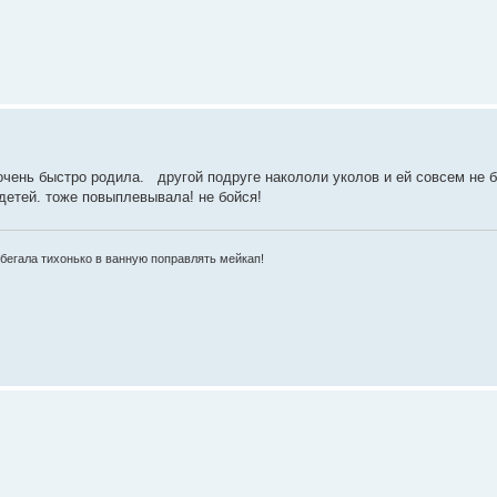
 очень быстро родила. другой подруге накололи уколов и ей совсем не 
 детей. тоже повыплевывала! не бойся!
 бегала тихонько в ванную поправлять мейкап!