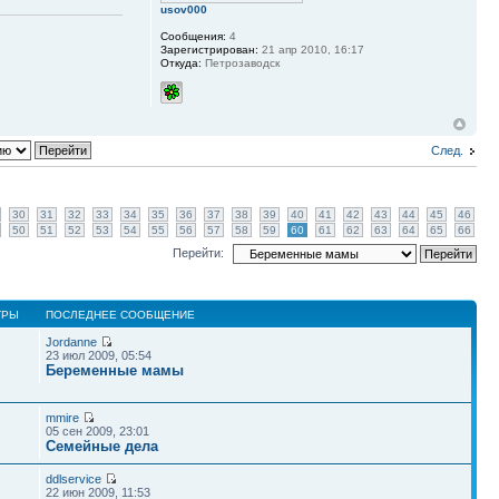
usov000
Сообщения:
4
Зарегистрирован:
21 апр 2010, 16:17
Откуда:
Петрозаводск
След.
30
31
32
33
34
35
36
37
38
39
40
41
42
43
44
45
46
50
51
52
53
54
55
56
57
58
59
60
61
62
63
64
65
66
Перейти:
ТРЫ
ПОСЛЕДНЕЕ СООБЩЕНИЕ
Jordanne
23 июл 2009, 05:54
Беременные мамы
mmire
05 сен 2009, 23:01
Семейные дела
ddlservice
22 июн 2009, 11:53