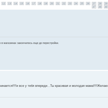
12
13
14
15
16
17
18
19
20
21
22
23
24
25
26
27
28
29
47
48
49
 в магазинах закончилось еще до перестройки.
нается!!!!и все у тебя впереди...Ты красивая и молодая мама!!!!Желаю