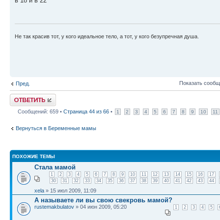
в 18 и в 22
Не так красив тот, у кого идеальное тело, а тот, у кого безупречная душа.
Показать сообщ
Пред.
Ответить
Сообщений: 659 •
Страница
44
из
66
•
1
2
3
4
5
6
7
8
9
10
11
Вернуться в Беременные мамы
ПОХОЖИЕ ТЕМЫ
Стала мамой
1
2
3
4
5
6
7
8
9
10
11
12
13
14
15
16
17
30
31
32
33
34
35
36
37
38
39
40
41
42
43
44
xela
» 15 июл 2009, 11:09
А называете ли вы свою свекровь мамой?
rustemakbulatov
» 04 июн 2009, 05:20
1
2
3
4
5