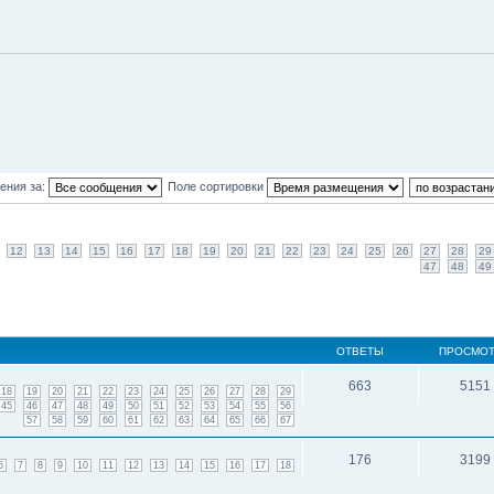
ения за:
Поле сортировки
12
13
14
15
16
17
18
19
20
21
22
23
24
25
26
27
28
29
47
48
49
ОТВЕТЫ
ПРОСМО
663
5151
18
19
20
21
22
23
24
25
26
27
28
29
45
46
47
48
49
50
51
52
53
54
55
56
57
58
59
60
61
62
63
64
65
66
67
176
3199
6
7
8
9
10
11
12
13
14
15
16
17
18