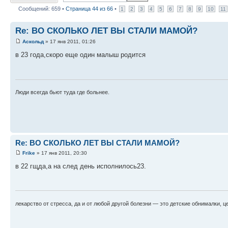
Сообщений: 659 •
Страница
44
из
66
•
1
2
3
4
5
6
7
8
9
10
11
Re: ВО СКОЛЬКО ЛЕТ ВЫ СТАЛИ МАМОЙ?
Аскольд
» 17 янв 2011, 01:26
в 23 года,скоро еще один малыш родится
Люди всегда бьют туда где больнее.
Re: ВО СКОЛЬКО ЛЕТ ВЫ СТАЛИ МАМОЙ?
Frike
» 17 янв 2011, 20:30
в 22 гщда,а на след день исполнилось23.
лекарство от стресса, да и от любой другой болезни — это детские обнималки, це