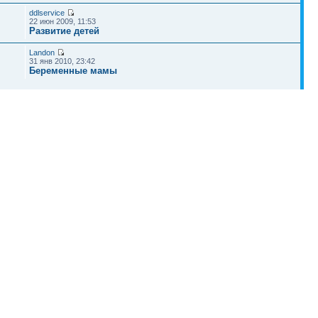
ddlservice
22 июн 2009, 11:53
Развитие детей
Landon
31 янв 2010, 23:42
Беременные мамы
ircka
06 июл 2009, 18:16
Роды
Наша команда
•
Удалить cookies конференции
• Часовой пояс: UTC + 4 часа