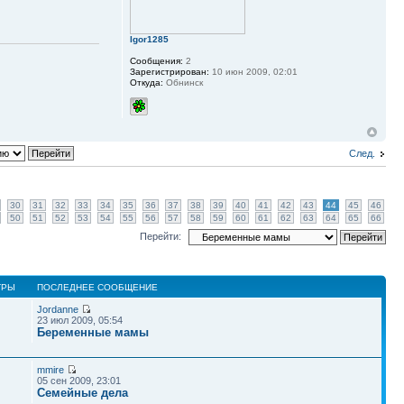
Igor1285
Сообщения:
2
Зарегистрирован:
10 июн 2009, 02:01
Откуда:
Обнинск
След.
30
31
32
33
34
35
36
37
38
39
40
41
42
43
44
45
46
50
51
52
53
54
55
56
57
58
59
60
61
62
63
64
65
66
Перейти:
ТРЫ
ПОСЛЕДНЕЕ СООБЩЕНИЕ
Jordanne
23 июл 2009, 05:54
Беременные мамы
mmire
05 сен 2009, 23:01
Семейные дела