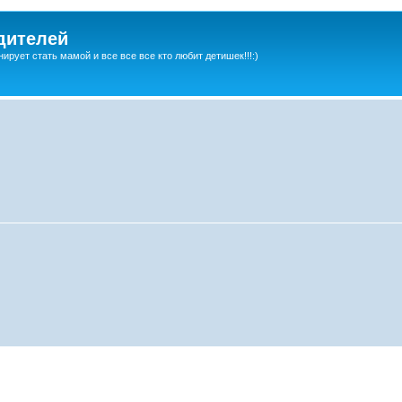
дителей
ирует стать мамой и все все все кто любит детишек!!!:)