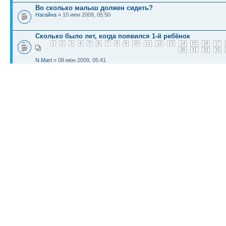
Во сколько малыш должен сидеть?
Нагайна
» 10 июн 2009, 05:50
Сколько было лет, когда появился 1-й ребёнок
1
2
3
4
5
6
7
8
9
10
11
12
13
14
15
16
17
30
31
32
33
N.Mart
» 08 июн 2009, 05:41
подскажите на сколько можно перенашивать ,у нас 40-41
Нагайна
» 21 июн 2009, 06:10
КТО СЕЙЧАС НА КОНФЕРЕНЦИИ
Сейчас этот форум просматривают: нет зарегистрированных пользователей и гост
Список форумов
Новости
Карта сайта (HTML)
Карта сайта(индекс)
RSS поток
Сп