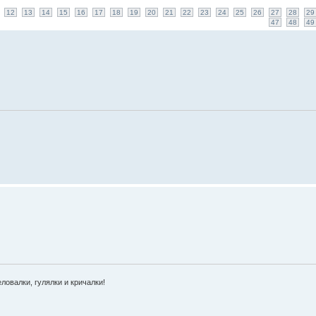
12
13
14
15
16
17
18
19
20
21
22
23
24
25
26
27
28
29
47
48
49
ловалки, гулялки и кричалки!