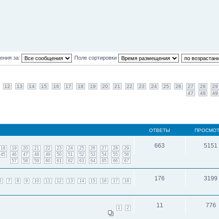
ения за:
Поле сортировки
12
13
14
15
16
17
18
19
20
21
22
23
24
25
26
27
28
29
47
48
49
ОТВЕТЫ
ПРОСМО
663
5151
18
19
20
21
22
23
24
25
26
27
28
29
45
46
47
48
49
50
51
52
53
54
55
56
57
58
59
60
61
62
63
64
65
66
67
176
3199
6
7
8
9
10
11
12
13
14
15
16
17
18
11
776
1
2