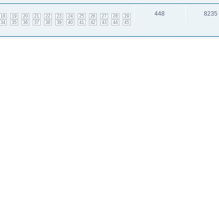
448
8235
18
19
20
21
22
23
24
25
26
27
28
29
34
35
36
37
38
39
40
41
42
43
44
45
 неделя
18
1094
1
2
и: 2
исок каналов