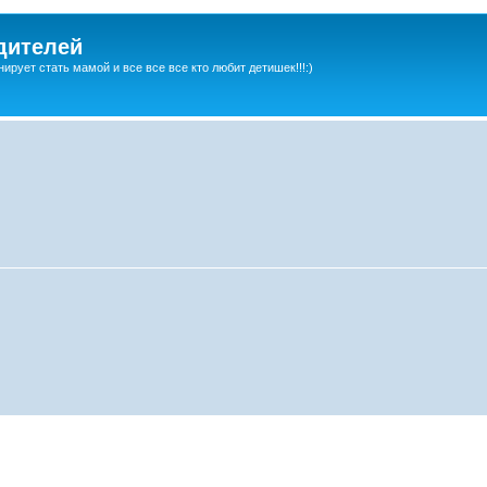
дителей
ирует стать мамой и все все все кто любит детишек!!!:)