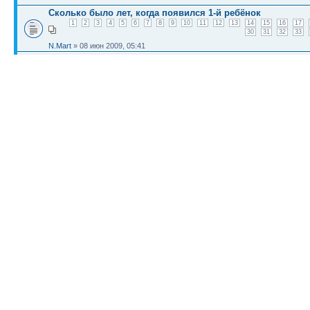
Сколько было лет, когда появился 1-й ребёнок
1
2
3
4
5
6
7
8
9
10
11
12
13
14
15
16
17
30
31
32
33
N.Mart
» 08 июн 2009, 05:41
подскажите на сколько можно перенашивать ,у нас 40-41
Нагайна
» 21 июн 2009, 06:10
КТО СЕЙЧАС НА КОНФЕРЕНЦИИ
Сейчас этот форум просматривают: нет зарегистрированных пользователей и гост
Список форумов
Новости
Карта сайта (HTML)
Карта сайта(индекс)
RSS поток
Сп