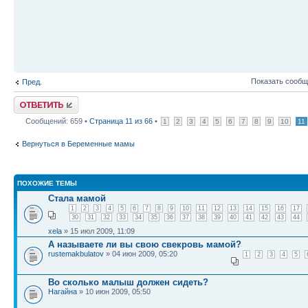
Показать сообщ
Пред.
Ответить
Сообщений: 659 •
Страница
11
из
66
•
1
2
3
4
5
6
7
8
9
10
11
Вернуться в Беременные мамы
ПОХОЖИЕ ТЕМЫ
Стала мамой
1
2
3
4
5
6
7
8
9
10
11
12
13
14
15
16
17
30
31
32
33
34
35
36
37
38
39
40
41
42
43
44
xela
» 15 июл 2009, 11:09
А называете ли вы свою свекровь мамой?
rustemakbulatov
» 04 июн 2009, 05:20
1
2
3
4
5
Во сколько малыш должен сидеть?
Нагайна
» 10 июн 2009, 05:50