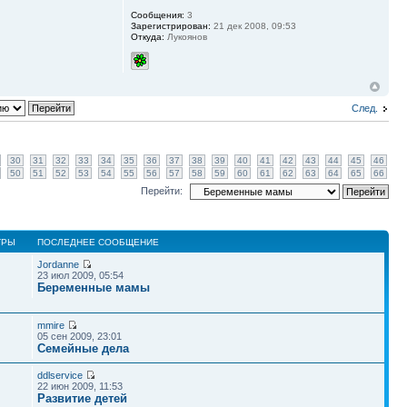
Сообщения:
3
Зарегистрирован:
21 дек 2008, 09:53
Откуда:
Лукоянов
След.
30
31
32
33
34
35
36
37
38
39
40
41
42
43
44
45
46
50
51
52
53
54
55
56
57
58
59
60
61
62
63
64
65
66
Перейти:
ТРЫ
ПОСЛЕДНЕЕ СООБЩЕНИЕ
Jordanne
23 июл 2009, 05:54
Беременные мамы
mmire
05 сен 2009, 23:01
Семейные дела
ddlservice
22 июн 2009, 11:53
Развитие детей