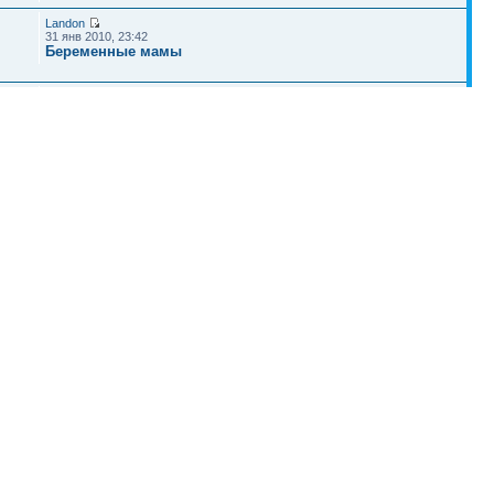
Landon
31 янв 2010, 23:42
Беременные мамы
ircka
06 июл 2009, 18:16
Роды
Наша команда
•
Удалить cookies конференции
• Часовой пояс: UTC + 4 часа