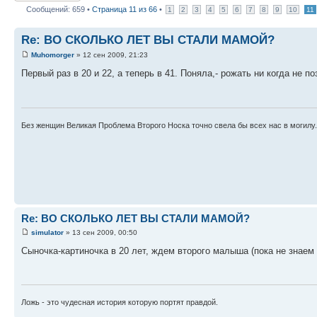
Сообщений: 659 •
Страница
11
из
66
•
1
2
3
4
5
6
7
8
9
10
11
Re: ВО СКОЛЬКО ЛЕТ ВЫ СТАЛИ МАМОЙ?
Muhomorger
» 12 сен 2009, 21:23
Первый раз в 20 и 22, а теперь в 41. Поняла,- рожать ни когда не по
Без женщин Великая Проблема Второго Носка точно свела бы всех нас в могилу.
Re: ВО СКОЛЬКО ЛЕТ ВЫ СТАЛИ МАМОЙ?
simulator
» 13 сен 2009, 00:50
Сыночка-картиночка в 20 лет, ждем второго малыша (пока не знаем и
Ложь - это чудесная история которую портят правдой.