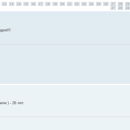
12
13
14
15
16
17
18
19
20
21
22
23
24
25
26
27
28
29
47
48
49
здно!!!
ли ) - 26 лет.