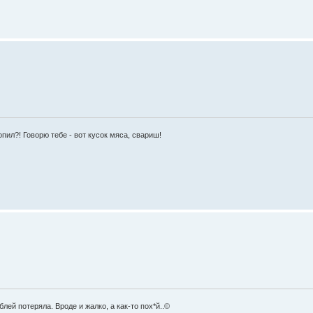
ропил?! Говорю тебе - вот кусок мяса, свариш!
блей потеряла. Вроде и жалко, а как-то пох*й..©