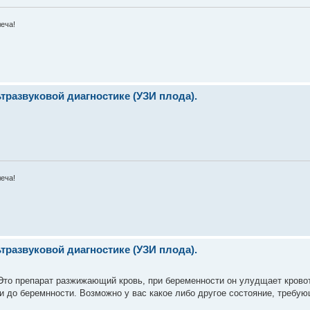
леча!
развуковой диагностике (УЗИ плода).
леча!
развуковой диагностике (УЗИ плода).
 Это препарат разжижающий кровь, при беременности он улудщает кровот
ли до беремнности. Возможно у вас какое либо другое состояние, требу