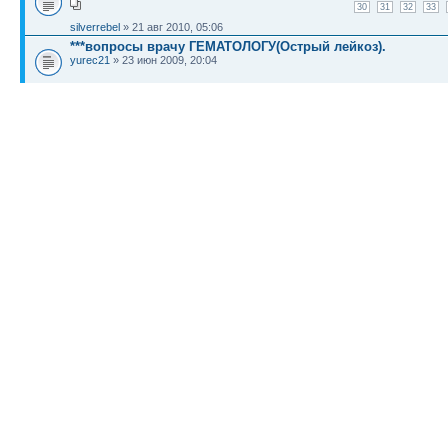
30
31
32
33
silverrebel
» 21 авг 2010, 05:06
***вопросы врачу ГЕМАТОЛОГУ(Острый лейкоз).
yurec21
» 23 июн 2009, 20:04
Вопросы к врачу-акушеру Уляне Бузяк
1
2
3
4
5
6
7
8
9
10
11
12
13
14
15
16
17
30
31
32
33
34
35
36
37
38
yar
» 06 апр 2010, 11:09
КТО СЕЙЧАС НА КОНФЕРЕНЦИИ
Сейчас этот форум просматривают: нет зарегистрированных пользователей и гост
Список форумов
Новости
Карта сайта (HTML)
Карта сайта(индекс)
RSS поток
Сп