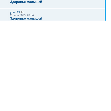
Здоровье малышей
yurec21
23 июн 2009, 20:04
Здоровье малышей
zero998
27 апр 2010, 09:41
Роды
Наша команда
•
Удалить cookies конференции
• Часовой пояс: UTC + 4 часа