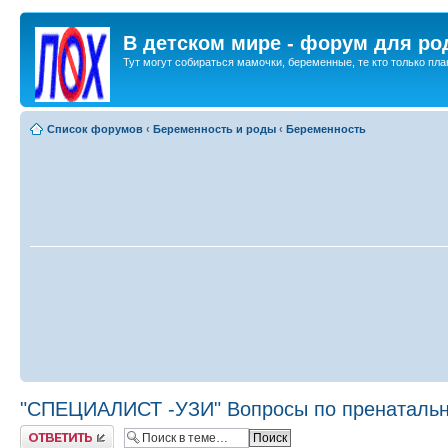
В детском мире - форум для ро
Тут могут собираться мамочки, беременные, те кто только план
Список форумов
‹
Беременность и роды
‹
Беременность
"СПЕЦИАЛИСТ -УЗИ" Вопросы по пренатально
Ответить