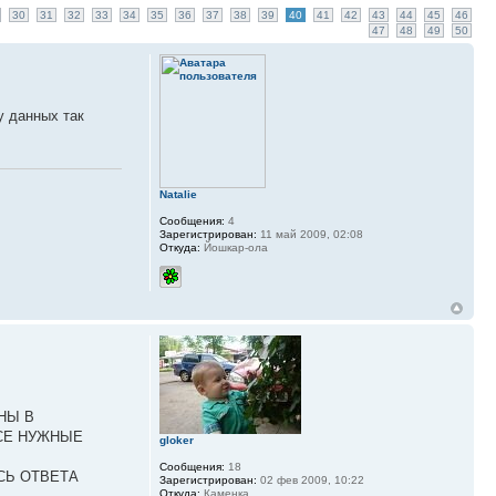
30
31
32
33
34
35
36
37
38
39
40
41
42
43
44
45
46
47
48
49
50
у данных так
Natalie
Сообщения:
4
Зарегистрирован:
11 май 2009, 02:08
Откуда:
Йошкар-ола
НЫ В
ВСЕ НУЖНЫЕ
gloker
Сообщения:
18
ЕСЬ ОТВЕТА
Зарегистрирован:
02 фев 2009, 10:22
Откуда:
Каменка