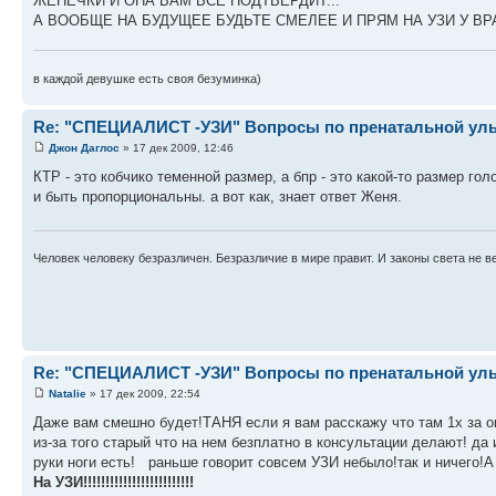
ЖЕНЕЧКИ И ОНА ВАМ ВСЁ ПОДТВЕРДИТ...
А ВООБЩЕ НА БУДУЩЕЕ БУДЬТЕ СМЕЛЕЕ И ПРЯМ НА УЗИ У В
в каждой девушке есть своя безуминка)
Re: "СПЕЦИАЛИСТ -УЗИ" Вопросы по пренатальной ульт
Джон Даглос
» 17 дек 2009, 12:46
КТР - это кобчико теменной размер, а бпр - это какой-то размер г
и быть пропорциональны. а вот как, знает ответ Женя.
Человек человеку безразличен. Безразличие в мире правит. И законы света не ве
Re: "СПЕЦИАЛИСТ -УЗИ" Вопросы по пренатальной ульт
Natalie
» 17 дек 2009, 22:54
Даже вам смешно будет!ТАНЯ если я вам расскажу что там 1х за 
из-за того старый что на нем безплатно в консультации делают! д
руки ноги есть! раньше говорит совсем УЗИ небыло!так и ничего!А вам
На УЗИ!!!!!!!!!!!!!!!!!!!!!!!!!