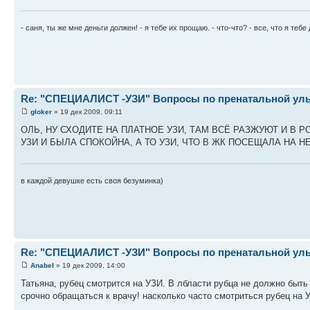
- саня, ты же мне деньги должен! - я тебе их прощаю. - что-что? - все, что я теб
Re: "СПЕЦИАЛИСТ -УЗИ" Вопросы по пренатальной ульт
gloker
» 19 дек 2009, 09:11
ОЛЬ, НУ СХОДИТЕ НА ПЛАТНОЕ УЗИ, ТАМ ВСЁ РАЗЖУЮТ И В Р
УЗИ И БЫЛА СПОКОЙНА, А ТО УЗИ, ЧТО В ЖК ПОСЕЩАЛА НА 
в каждой девушке есть своя безуминка)
Re: "СПЕЦИАЛИСТ -УЗИ" Вопросы по пренатальной ульт
Anabel
» 19 дек 2009, 14:00
Татьяна, рубец смотрится на УЗИ. В лбласти рубца не должно быт
срочно обращаться к врачу! насколько часто смотриться рубец на 