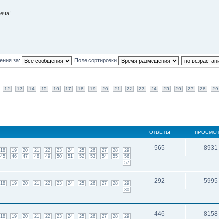
леча!
ения за:
Поле сортировки
12
13
14
15
16
17
18
19
20
21
22
23
24
25
26
27
28
29
ОТВЕТЫ
ПРОСМО
565
8931
18
19
20
21
22
23
24
25
26
27
28
29
45
46
47
48
49
50
51
52
53
54
55
56
57
292
5995
18
19
20
21
22
23
24
25
26
27
28
29
30
446
8158
18
19
20
21
22
23
24
25
26
27
28
29