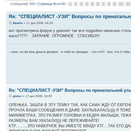
Сообщений: 500 •
Страница
40
из
50
•
1
2
3
4
5
6
7
8
9
10
11
Re: "СПЕЦИАЛИСТ -УЗИ" Вопросы по пренатально
Natalie
» 17 дек 2009, 04:20
вот просмотреса форум у девочет так все подробно написано столь
мало!???? ЗАРАНИЕ ОГРОМНОЕ СПАСИБО!!!
- саня, ты же мне деньги должен! - я тебе их прощаю. - что-что? - все, что я теб
Re: "СПЕЦИАЛИСТ -УЗИ" Вопросы по пренатальной ульт
gloker
» 17 дек 2009, 10:05
ОЛЕНЬКА, ЗАШЛА В ЭТУ ТЕМКУ ТАК, КАК САМА ЖДУ ОТ ЕВГЕН
ПРОЧЛА ВАШИ СООБЩЕНИЯ И ДАЖЕ ЗАУЛЫБАЛАСЬ)))) Я ТОЖЕ
МИЛИМЕТРАХ, ЭТО РАЗМЕР ГОЛОВКИ И БЕДРА МАЛЫША, ПОК
РАЗМЕРЫ ВАМ УКАЗАЛИ)))) НЕ ПЕРЕЖИВАЙТЕ!
КТР..........ЭТО НАВЕРНОЕ ВЫ ИМЕЕТЕ ВВИДУ КТГ....ТАК ЕГ