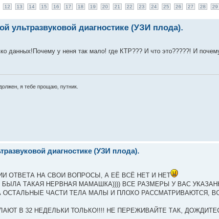
12
13
14
15
16
17
18
19
20
21
22
23
24
25
26
27
28
29
й ультразвуковой диагностике (УЗИ плода).
ко данных!Почему у неня так мало! где КТР??? И что это?????! И почем
е должен, я тебе прощаю, путник.
развуковой диагностике (УЗИ плода).
ИИ ОТВЕТА НА СВОИ ВОПРОСЫ, А ЕЁ ВСЁ НЕТ И НЕТ
 БЫЛА ТАКАЯ НЕРВНАЯ МАМАШКА)))) ВСЕ РАЗМЕРЫ У ВАС УКАЗАН
А ОСТАЛЬНЫЕ ЧАСТИ ТЕЛА МАЛЫ И ПЛОХО РАССМАТРИВАЮТСЯ, 
О ДАЛАЮТ В 32 НЕДЕЛЬКИ ТОЛЬКО!!!! НЕ ПЕРЕЖИВАЙТЕ ТАК, ДОЖДИТ