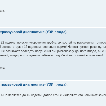
леча!
развуковой диагностике (УЗИ плода).
22 недель, но если укорочения трубчатых костей не выраженны, то поро
 соответствуют 12 неделям, все они в норме! Но вам нужно проконсуль
. не возникает вследсти нарушения эмбриогенеза у данного плода, а не 
телей, тогда риск рождения ребенкас подобной патологией возрастает!
леча!
развуковой диагностике (УЗИ плода).
. КТР-меряется до 15 недели, далее его не измеряют, его начинают заме