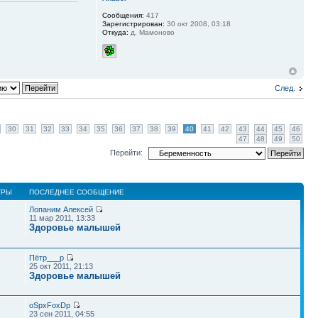
Сообщения:
417
Зарегистрирован:
30 окт 2008, 03:18
Откуда:
д. Мамоново
След.
30
31
32
33
34
35
36
37
38
39
40
41
42
43
44
45
46
47
48
49
50
Перейти:
ТРЫ
ПОСЛЕДНЕЕ СООБЩЕНИЕ
Лопаним Алексей
11 мар 2011, 13:33
Здоровье малышей
Пётр___p
25 окт 2011, 21:13
Здоровье малышей
oSpxFoxDp
23 сен 2011, 04:55