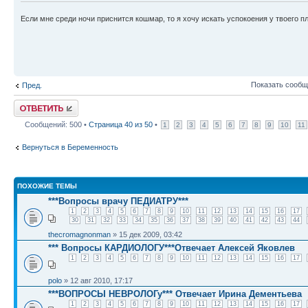
Если мне среди ночи приснится кошмар, то я хочу искать успокоения у твоего п
Показать сообщ
Пред.
Ответить
Сообщений: 500 •
Страница
40
из
50
•
1
2
3
4
5
6
7
8
9
10
11
Вернуться в Беременность
ПОХОЖИЕ ТЕМЫ
***Вопросы врачу ПЕДИАТРУ***
1
2
3
4
5
6
7
8
9
10
11
12
13
14
15
16
17
30
31
32
33
34
35
36
37
38
39
40
41
42
43
44
thecromagnonman
» 15 дек 2009, 03:42
*** Вопросы КАРДИОЛОГУ***Отвечает Алексей Яковлев
1
2
3
4
5
6
7
8
9
10
11
12
13
14
15
16
17
polo
» 12 авг 2010, 17:17
***ВОПРОСЫ НЕВРОЛОГу*** Отвечает Ирина Дементьева
1
2
3
4
5
6
7
8
9
10
11
12
13
14
15
16
17