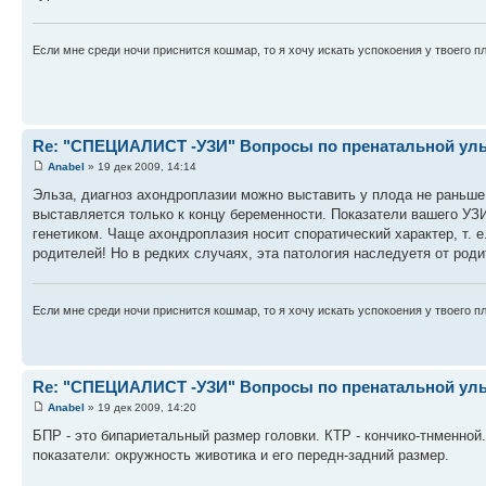
Если мне среди ночи приснится кошмар, то я хочу искать успокоения у твоего п
Re: "СПЕЦИАЛИСТ -УЗИ" Вопросы по пренатальной ульт
Anabel
» 19 дек 2009, 14:14
Эльза, диагноз ахондроплазии можно выставить у плода не раньше 
выставляется только к концу беременности. Показатели вашего УЗИ
генетиком. Чаще ахондроплазия носит споратический характер, т. е
родителей! Но в редких случаях, эта патология наследуетя от роди
Если мне среди ночи приснится кошмар, то я хочу искать успокоения у твоего п
Re: "СПЕЦИАЛИСТ -УЗИ" Вопросы по пренатальной ульт
Anabel
» 19 дек 2009, 14:20
БПР - это бипариетальный размер головки. КТР - кончико-тнменной
показатели: окружность животика и его передн-задний размер.