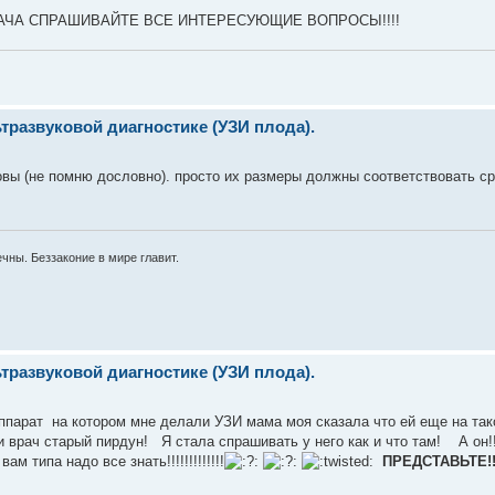
РАЧА СПРАШИВАЙТЕ ВСЕ ИНТЕРЕСУЮЩИЕ ВОПРОСЫ!!!!
развуковой диагностике (УЗИ плода).
оловы (не помню дословно). просто их размеры должны соответствовать с
чны. Беззаконие в мире главит.
развуковой диагностике (УЗИ плода).
оппарат на котором мне делали УЗИ мама моя сказала что ей еще на та
а и врач старый пирдун! Я стала спрашивать у него как и что там! А он
 типа надо все знать!!!!!!!!!!!!!
ПРЕДСТАВЬТЕ!!!!