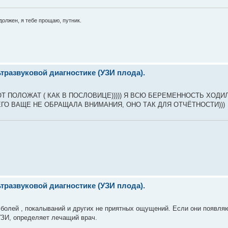
е должен, я тебе прощаю, путник.
развуковой диагностике (УЗИ плода).
ОТ ПОЛОЖАТ ( КАК В ПОСЛОВИЦЕ))))) Я ВСЮ БЕРЕМЕННОСТЬ ХОДИ
НЕГО ВАЩЕ НЕ ОБРАЩАЛА ВНИМАНИЯ, ОНО ТАК ДЛЯ ОТЧЁТНОСТИ)))
развуковой диагностике (УЗИ плода).
ь болей , покалываний и других не приятных ощущений. Если они появля
УЗИ, определяет лечащий врач.