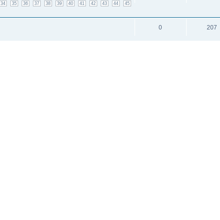
34
35
36
37
38
39
40
41
42
43
44
45
0
207
499
6134
18
19
20
21
22
23
24
25
26
27
28
29
39
40
41
42
43
44
45
46
47
48
49
50
и: 1
исок каналов