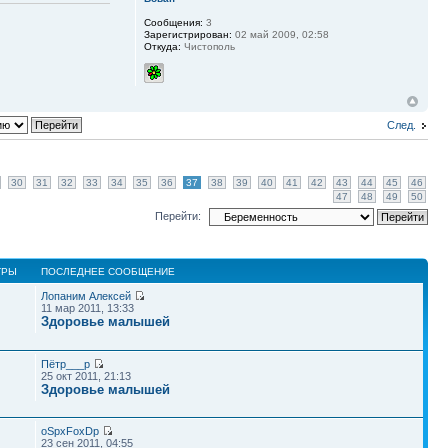
Сообщения:
3
Зарегистрирован:
02 май 2009, 02:58
Откуда:
Чистополь
След.
30
31
32
33
34
35
36
37
38
39
40
41
42
43
44
45
46
47
48
49
50
Перейти:
ТРЫ
ПОСЛЕДНЕЕ СООБЩЕНИЕ
Лопаним Алексей
11 мар 2011, 13:33
Здоровье малышей
Пётр___p
25 окт 2011, 21:13
Здоровье малышей
oSpxFoxDp
23 сен 2011, 04:55