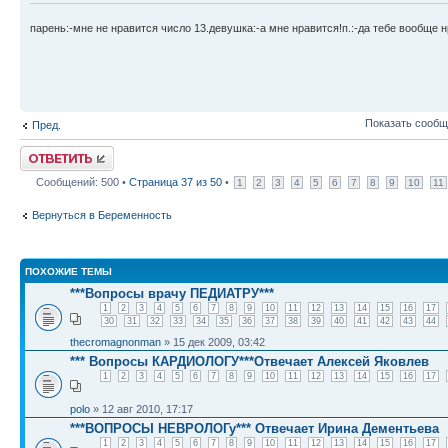
парень:-мне не нравится число 13.девушка:-а мне нравится!п.:-да тебе вообще н
Показать сообщ
Пред.
Ответить
Сообщений: 500 •
Страница
37
из
50
•
1
2
3
4
5
6
7
8
9
10
11
Вернуться в Беременность
ПОХОЖИЕ ТЕМЫ
***Вопросы врачу ПЕДИАТРУ***
1
2
3
4
5
6
7
8
9
10
11
12
13
14
15
16
17
30
31
32
33
34
35
36
37
38
39
40
41
42
43
44
thecromagnonman
» 15 дек 2009, 03:42
*** Вопросы КАРДИОЛОГУ***Отвечает Алексей Яковлев
1
2
3
4
5
6
7
8
9
10
11
12
13
14
15
16
17
polo
» 12 авг 2010, 17:17
***ВОПРОСЫ НЕВРОЛОГу*** Отвечает Ирина Дементьева
1
2
3
4
5
6
7
8
9
10
11
12
13
14
15
16
17