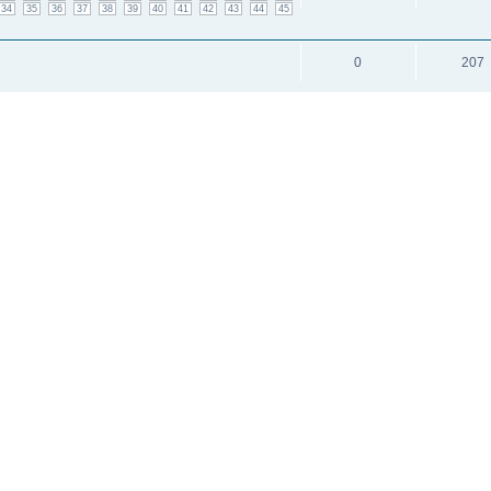
34
35
36
37
38
39
40
41
42
43
44
45
0
207
499
6136
18
19
20
21
22
23
24
25
26
27
28
29
39
40
41
42
43
44
45
46
47
48
49
50
и: 1
исок каналов