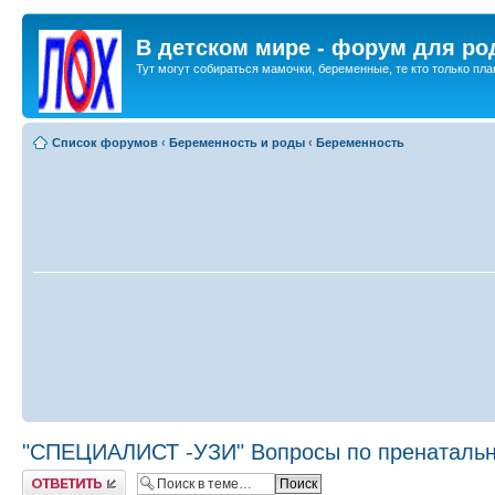
В детском мире - форум для ро
Тут могут собираться мамочки, беременные, те кто только план
Список форумов
‹
Беременность и роды
‹
Беременность
"СПЕЦИАЛИСТ -УЗИ" Вопросы по пренатально
Ответить