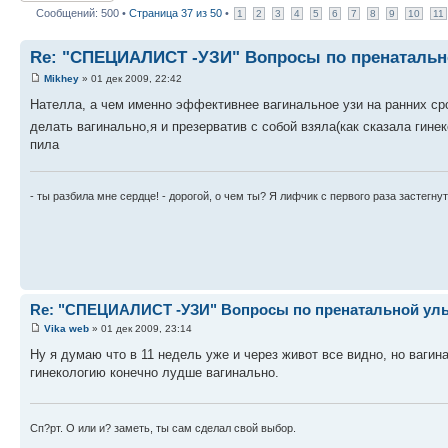
Сообщений: 500 •
Страница
37
из
50
•
1
2
3
4
5
6
7
8
9
10
11
Re: "СПЕЦИАЛИСТ -УЗИ" Вопросы по пренатально
Mikhey
» 01 дек 2009, 22:42
Нателла, а чем именно эффективнее вагинальное узи на ранних ср
делать вагинально,я и презерватив с собой взяла(как сказала гине
пила
- ты разбила мне сердце! - дорогой, о чем ты? Я лифчик с первого раза застегнут
Re: "СПЕЦИАЛИСТ -УЗИ" Вопросы по пренатальной ульт
Vika web
» 01 дек 2009, 23:14
Ну я думаю что в 11 недель уже и через живот все видно, но вагин
гинекологию конечно лудше вагинально.
Сп?рт. О или и? заметь, ты сам сделал свой выбор.