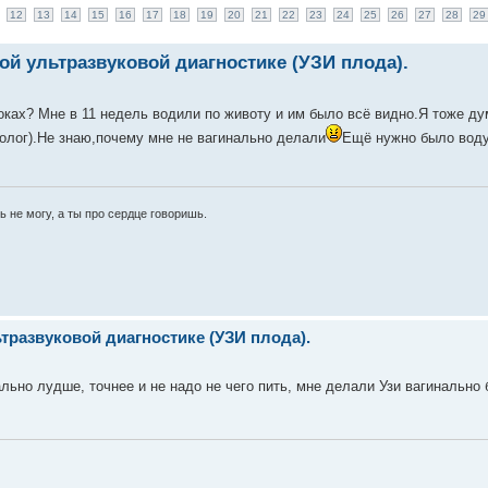
12
13
14
15
16
17
18
19
20
21
22
23
24
25
26
27
28
29
й ультразвуковой диагностике (УЗИ плода).
оках? Мне в 11 недель водили по животу и им было всё видно.Я тоже ду
колог).Не знаю,почему мне не вагинально делали
Ещё нужно было воду 
ь не могу, а ты про сердце говоришь.
развуковой диагностике (УЗИ плода).
ально лудше, точнее и не надо не чего пить, мне делали Узи вагинально 