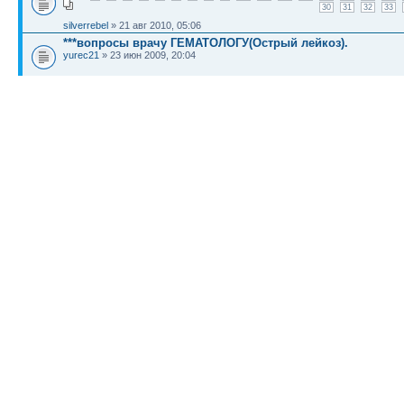
30
31
32
33
silverrebel
» 21 авг 2010, 05:06
***вопросы врачу ГЕМАТОЛОГУ(Острый лейкоз).
yurec21
» 23 июн 2009, 20:04
Вопросы к врачу-акушеру Уляне Бузяк
1
2
3
4
5
6
7
8
9
10
11
12
13
14
15
16
17
30
31
32
33
34
35
36
37
38
yar
» 06 апр 2010, 11:09
КТО СЕЙЧАС НА КОНФЕРЕНЦИИ
Сейчас этот форум просматривают: нет зарегистрированных пользователей и гост
Список форумов
Новости
Карта сайта (HTML)
Карта сайта(индекс)
RSS поток
Сп