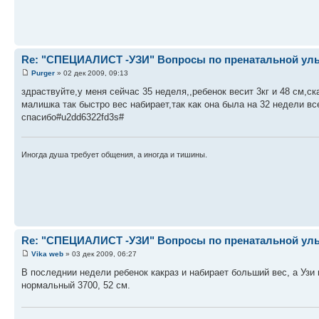
Re: "СПЕЦИАЛИСТ -УЗИ" Вопросы по пренатальной ульт
Purger
» 02 дек 2009, 09:13
здраствуйте,у меня сейчас 35 неделя,,ребенок весит 3кг и 48 см,
малишка так быстро вес набирает,так как она была на 32 недели всег
спасибо#u2dd6322fd3s#
Иногда душа требует общения, а иногда и тишины.
Re: "СПЕЦИАЛИСТ -УЗИ" Вопросы по пренатальной ульт
Vika web
» 03 дек 2009, 06:27
В последнии недели ребенок какраз и набирает больший вес, а Узи 
нормальный 3700, 52 см.