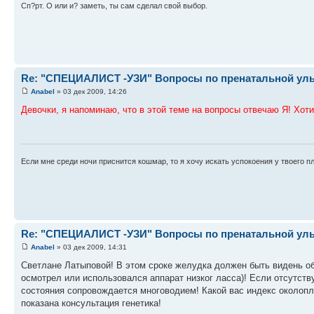
Сп?рт. О или и? заметь, ты сам сделал свой выбор.
Re: "СПЕЦИАЛИСТ -УЗИ" Вопросы по пренатальной ульт
Anabel
» 03 дек 2009, 14:26
Девочки, я напоминаю, что в этой теме на вопросы отвечаю Я! Хот
Если мне среди ночи приснится кошмар, то я хочу искать успокоения у твоего п
Re: "СПЕЦИАЛИСТ -УЗИ" Вопросы по пренатальной ульт
Anabel
» 03 дек 2009, 14:31
Светлане Латыповой! В этом сроке желудка должен быть видень об
осмотрел или использовался аппарат низког ласса)! Если отсутств
состояния сопровождается многоводием! Какой вас индекс околоп
показана консультация генетика!