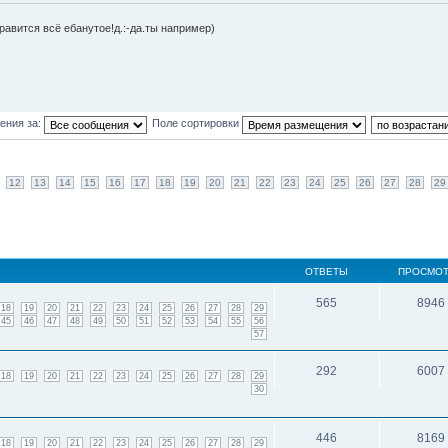
равится всё ебанутое!д.:-да.ты например)
ения за:
Поле сортировки
12
13
14
15
16
17
18
19
20
21
22
23
24
25
26
27
28
29
ОТВЕТЫ
ПРОСМО
565
8946
18
19
20
21
22
23
24
25
26
27
28
29
45
46
47
48
49
50
51
52
53
54
55
56
57
292
6007
18
19
20
21
22
23
24
25
26
27
28
29
30
446
8169
18
19
20
21
22
23
24
25
26
27
28
29