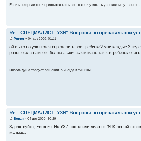
Если мне среди ночи приснится кошмар, то я хочу искать успокоения у твоего п
Re: "СПЕЦИАЛИСТ -УЗИ" Вопросы по пренатальной ульт
Purger
» 04 дек 2009, 01:11
ой а что по узи нелся определить рост ребенка? мне каждые 3 неде
раньше ела намного болше а сейчас ем мало так как ребёнок очень 
Иногда душа требует общения, а иногда и тишины.
Re: "СПЕЦИАЛИСТ -УЗИ" Вопросы по пренатальной ульт
Вован
» 04 дек 2009, 20:26
Здраствуйте, Евгения. На УЗИ поставили диагноз ФПК легкой степен
малыша.