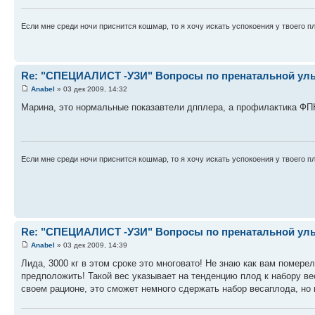
Если мне среди ночи приснится кошмар, то я хочу искать успокоения у твоего п
Re: "СПЕЦИАЛИСТ -УЗИ" Вопросы по пренатальной ульт
Anabel
» 03 дек 2009, 14:32
Марина, это нормальные показавтели дпплера, а профилактика ФП
Если мне среди ночи приснится кошмар, то я хочу искать успокоения у твоего п
Re: "СПЕЦИАЛИСТ -УЗИ" Вопросы по пренатальной ульт
Anabel
» 03 дек 2009, 14:39
Лида, 3000 кг в этом сроке это многовато! Не знаю как вам помере
предположить! Такой вес указывает на тенденцию плод к набору ве
своем рационе, это сможет немного сдержать набор весаплода, но 