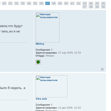
30
31
32
33
34
35
36
37
38
39
40
41
42
43
44
45
46
47
48
49
50
мала,что будут
пить,но я не
Mikhey
Сообщения:
5
Зарегистрирован:
27 апр 2009, 22:25
Откуда:
Абакан
было 8 недель, а
Vika web
Сообщения:
5
Зарегистрирован:
13 дек 2008, 10:19
Откуда:
Кинешма