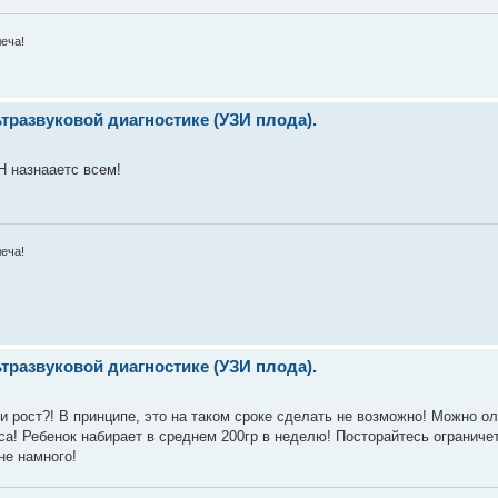
леча!
развуковой диагностике (УЗИ плода).
Н назнааетс всем!
леча!
развуковой диагностике (УЗИ плода).
ли рост?! В принципе, это на таком сроке сделать не возможно! Можно о
са! Ребенок набирает в среднем 200гр в неделю! Посторайтесь ограниче
не намного!