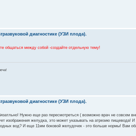
развуковой диагностике (УЗИ плода).
ите общаться между собой -создайте отдельную тему!
леча!
развуковой диагностике (УЗИ плода).
язатльно! Нужно еще раз пересмотреться ( возможно врач не совсем в
ует изображения желудка, это может указывать на атрезию пищевода! И
лодных вод? И еще 11мм боковой желудочек - это больше нормы! Вам об