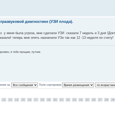
развуковой диагностике (УЗИ плода).
аз у меня была угроза, мне сделали УЗИ сказали 7 недель и 3 дня !Док
казали! теперь мне опять назначили УЗи так как 12 -13 неделя по счету!
е должен, я тебе прощаю, путник.
ения за:
Поле сортировки
12
13
14
15
16
17
18
19
20
21
22
23
24
25
26
27
28
29