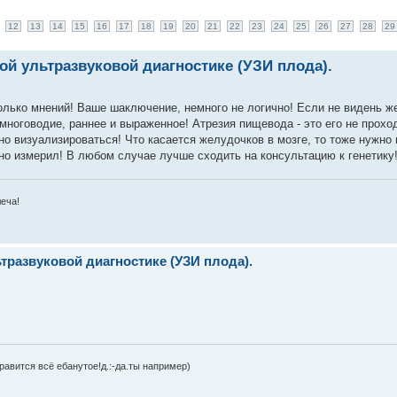
12
13
14
15
16
17
18
19
20
21
22
23
24
25
26
27
28
29
й ультразвуковой диагностике (УЗИ плода).
колько мнений! Ваше шаключение, немного не логично! Если не видень же
многоводие, раннее и выраженное! Атрезия пищевода - это его не прохо
о визуализироваться! Что касается желудочков в мозге, то тоже нужно
но измерил! В любом случае лучше сходить на консультацию к генетику
леча!
развуковой диагностике (УЗИ плода).
равится всё ебанутое!д.:-да.ты например)