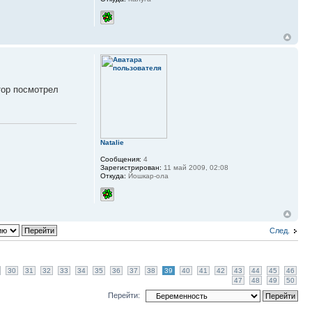
тор посмотрел
Natalie
Сообщения:
4
Зарегистрирован:
11 май 2009, 02:08
Откуда:
Йошкар-ола
След.
30
31
32
33
34
35
36
37
38
39
40
41
42
43
44
45
46
47
48
49
50
Перейти: