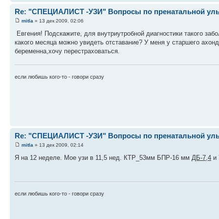
Re: "СПЕЦИАЛИСТ -УЗИ" Вопросы по пренатальной ульт
mitla
» 13 дек 2009, 02:06
Евгения! Подскажите, для внутриутробной диагностики такого заб
какого месяца можно увидеть отставание? У меня у старшего ахон
беременна,хочу перестраховаться.
если любишь кого-то - говори сразу
Re: "СПЕЦИАЛИСТ -УЗИ" Вопросы по пренатальной ульт
mitla
» 13 дек 2009, 02:14
Я на 12 неделе. Мое узи в 11,5 нед. КТР_53мм БПР-16 мм
ДБ-7,4
и 
если любишь кого-то - говори сразу