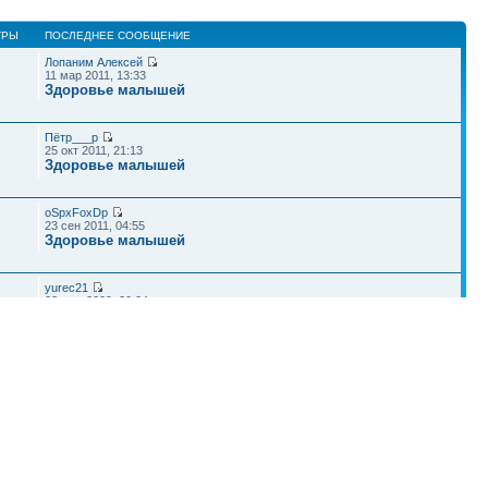
ТРЫ
ПОСЛЕДНЕЕ СООБЩЕНИЕ
Лопаним Алексей
11 мар 2011, 13:33
Здоровье малышей
Пётр___p
25 окт 2011, 21:13
Здоровье малышей
oSpxFoxDp
23 сен 2011, 04:55
Здоровье малышей
yurec21
23 июн 2009, 20:04
Здоровье малышей
zero998
27 апр 2010, 09:41
Роды