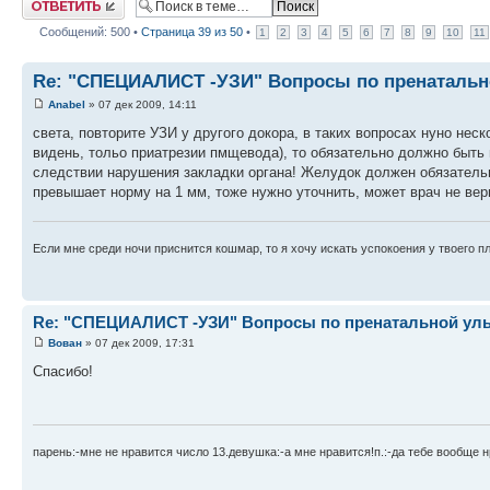
Сообщений: 500 •
Страница
39
из
50
•
1
2
3
4
5
6
7
8
9
10
11
Re: "СПЕЦИАЛИСТ -УЗИ" Вопросы по пренатально
Anabel
» 07 дек 2009, 14:11
света, повторите УЗИ у другого докора, в таких вопросах нуно нес
видень, тольо приатрезии пмщевода), то обязательно должно быть 
следствии нарушения закладки органа! Желудок должен обязательн
превышает норму на 1 мм, тоже нужно уточнить, может врач не вер
Если мне среди ночи приснится кошмар, то я хочу искать успокоения у твоего п
Re: "СПЕЦИАЛИСТ -УЗИ" Вопросы по пренатальной ульт
Вован
» 07 дек 2009, 17:31
Спасибо!
парень:-мне не нравится число 13.девушка:-а мне нравится!п.:-да тебе вообще н