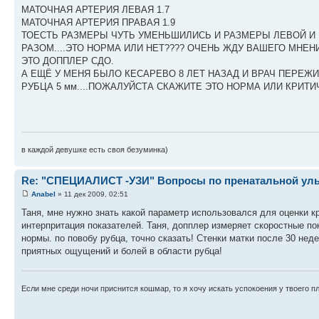
МАТОЧНАЯ АРТЕРИЯ ЛЕВАЯ 1.7
МАТОЧНАЯ АРТЕРИЯ ПРАВАЯ 1.9
ТОЕСТЬ РАЗМЕРЫ ЧУТЬ УМЕНЬШИЛИСЬ И РАЗМЕРЫ ЛЕВОЙ И
РАЗОМ....ЭТО НОРМА ИЛИ НЕТ???? ОЧЕНЬ ЖДУ ВАШЕГО МНЕНИЯ.
ЭТО ДОППЛЕР СДО.
А ЕЩЁ У МЕНЯ БЫЛО КЕСАРЕВО 8 ЛЕТ НАЗАД И ВРАЧ ПЕРЕЖИ
РУБЦА 5 мм....ПОЖАЛУЙСТА СКАЖИТЕ ЭТО НОРМА ИЛИ КРИТ
в каждой девушке есть своя безуминка)
Re: "СПЕЦИАЛИСТ -УЗИ" Вопросы по пренатальной ульт
Anabel
» 11 дек 2009, 02:51
Таня, мне нужно знать какой параметр использовался для оценки кр
интерпритация показателей. Таня, допплер измеряет скоростные по
нормы. по повобу рубца, точно сказать! Стенки матки после 30 нед
приятных ощущений и болей в области рубца!
Если мне среди ночи приснится кошмар, то я хочу искать успокоения у твоего п