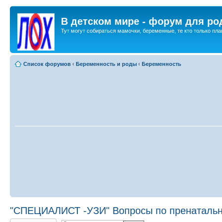
В детском мире - форум для ро
Тут могут собираться мамочки, беременные, те кто только план
Список форумов
‹
Беременность и роды
‹
Беременность
"СПЕЦИАЛИСТ -УЗИ" Вопросы по пренатально
Ответить