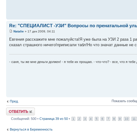
Re: "СПЕЦИАЛИСТ -УЗИ" Вопросы по пренатальной ульт
Natalie
» 17 дек 2009, 04:11
Евгения расскажите мне пожалуйста!Я уже была на УЗИ 2 раза 1 р
сказал страшного ничего!приписали табл!Но что значат данные не с
- саня, ты же мне деньги должен! - я тебе их прощаю. - что-что? - все, что я теб
Показать сообщ
Пред.
Ответить
Сообщений: 500 •
Страница
39
из
50
•
1
2
3
4
5
6
7
8
9
10
11
Вернуться в Беременность