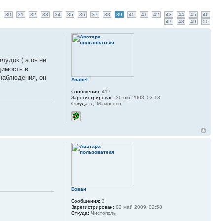
30
31
32
33
34
35
36
37
38
39
40
41
42
43
44
45
46
47
48
49
50
лудок ( а он не
димость в
 наблюдения, он
Anabel
!
Сообщения:
417
Зарегистрирован:
30 окт 2008, 03:18
Откуда:
д. Мамоново
Вован
Сообщения:
3
Зарегистрирован:
02 май 2009, 02:58
Откуда:
Чистополь