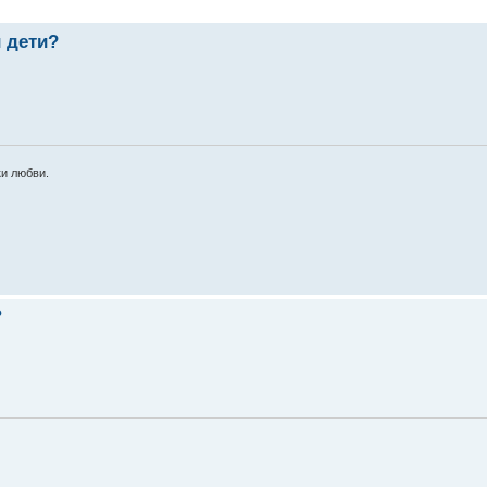
 дети?
и любви.
?