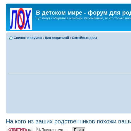
В детском мире - форум для ро
Тут могут собираться мамочки, беременные, те кто только план
Список форумов
‹
Для родителей
‹
Семейные дела
На кого из ваших родственников похожи ваш
Ответить