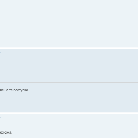
?
не на те поступки.
?
похожа