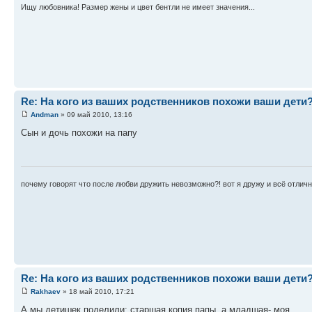
Ищу любовника! Размер жены и цвет бентли не имеет значения...
Re: На кого из ваших родственников похожи ваши дети
Andman
» 09 май 2010, 13:16
Сын и дочь похожи на папу
почему говорят что после любви дружить невозможно?! вот я дружу и всё отличн
Re: На кого из ваших родственников похожи ваши дети
Rakhaev
» 18 май 2010, 17:21
А мы детишек поделили: старшая копия папы, а младшая- моя.