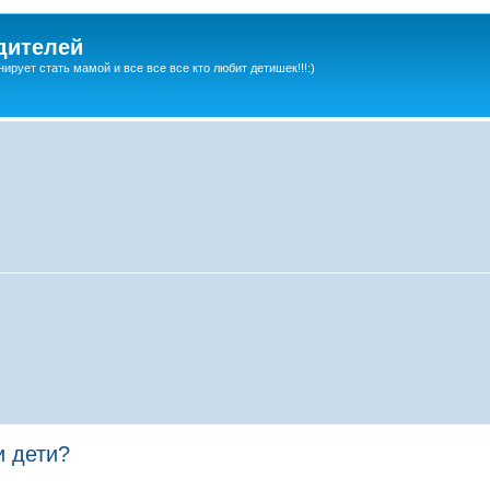
дителей
ирует стать мамой и все все все кто любит детишек!!!:)
и дети?