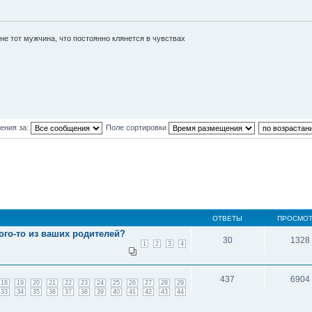
е тот мужчина, что постоянно клянется в чувствах
ения за:
Поле сортировки
ОТВЕТЫ
ПРОСМО
ого-то из ваших родителей?
30
1328
1
2
3
4
437
6904
18
19
20
21
22
23
24
25
26
27
28
29
33
34
35
36
37
38
39
40
41
42
43
44