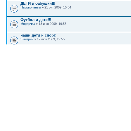
ДЕТИ и бабушки!!!
Недовольный
» 21 окт 2009, 15:54
Футбол и дети!!!
Мордочка
» 18 июн 2009, 19:56
наши дети и спорт.
Змитрий
» 17 июн 2009, 19:55
КТО СЕЙЧАС НА КОНФЕРЕНЦИИ
Сейчас этот форум просматривают: нет зарегистрированных пользователей и гост
Список форумов
Новости
Карта сайта (HTML)
Карта сайта(индекс)
RSS поток
Сп