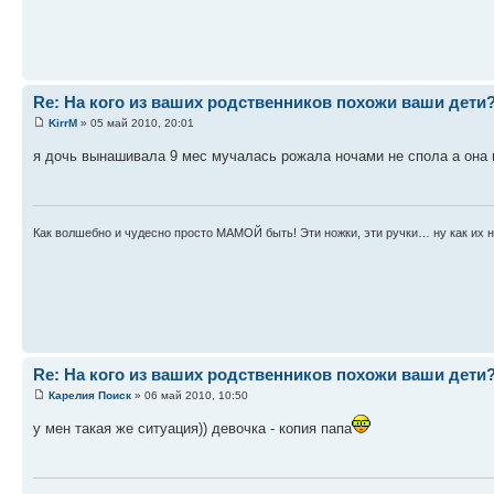
Re: На кого из ваших родственников похожи ваши дети
KirrM
» 05 май 2010, 20:01
я дочь вынашивала 9 мес мучалась рожала ночами не спола а она по
Как волшебно и чудесно просто МАМОЙ быть! Эти ножки, эти ручки… ну как их н
Re: На кого из ваших родственников похожи ваши дети
Карелия Поиск
» 06 май 2010, 10:50
у мен такая же ситуация)) девочка - копия папа