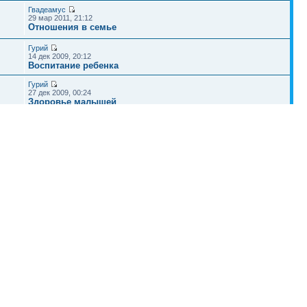
Гвадеамус
29 мар 2011, 21:12
Отношения в семье
Гурий
14 дек 2009, 20:12
Воспитание ребенка
Гурий
27 дек 2009, 00:24
Здоровье малышей
Наша команда
•
Удалить cookies конференции
• Часовой пояс: UTC + 4 часа