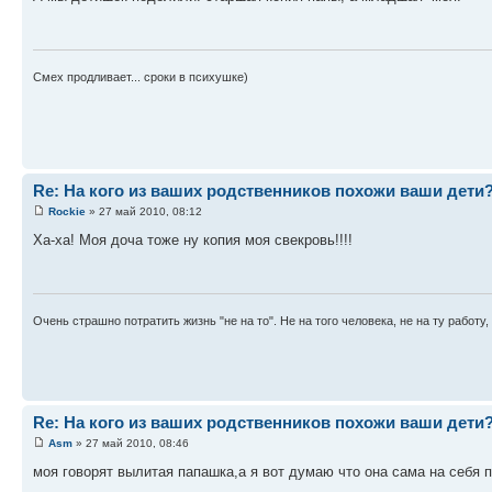
Смех продливает... сроки в психушке)
Re: На кого из ваших родственников похожи ваши дети
Rockie
» 27 май 2010, 08:12
Ха-ха! Моя доча тоже ну копия моя свекровь!!!!
Очень страшно потратить жизнь "не на то". Не на того человека, не на ту работу, 
Re: На кого из ваших родственников похожи ваши дети
Asm
» 27 май 2010, 08:46
моя говорят вылитая папашка,а я вот думаю что она сама на себя 