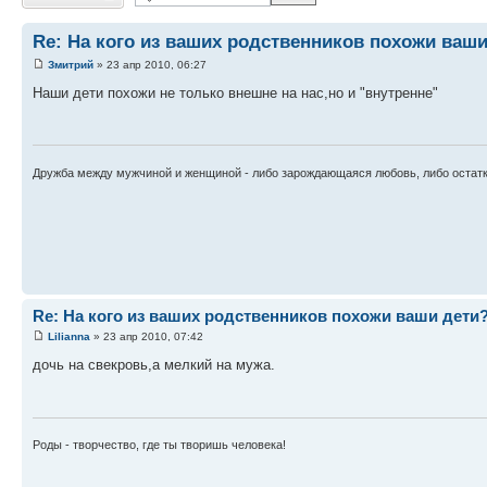
Re: На кого из ваших родственников похожи ваши
Змитрий
» 23 апр 2010, 06:27
Наши дети похожи не только внешне на нас,но и "внутренне"
Дружба между мужчиной и женщиной - либо зарождающаяся любовь, либо остатк
Re: На кого из ваших родственников похожи ваши дети
Lilianna
» 23 апр 2010, 07:42
дочь на свекровь,а мелкий на мужа.
Роды - творчество, где ты творишь человека!