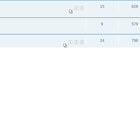
15
628
1
2
9
579
24
798
1
2
3
и: 1
исок каналов