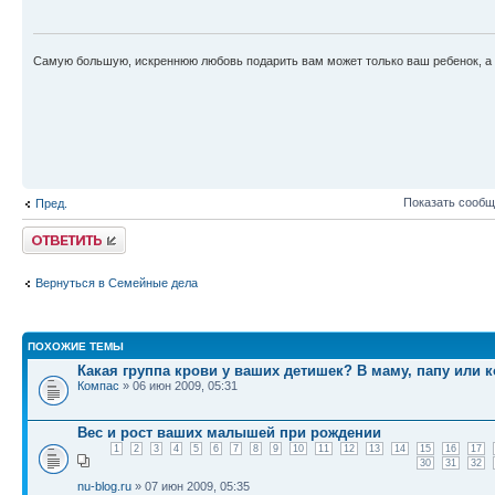
Самую большую, искреннюю любовь подарить вам может только ваш ребенок, а н
Показать сообщ
Пред.
Ответить
Вернуться в Семейные дела
ПОХОЖИЕ ТЕМЫ
Какая группа крови у ваших детишек? В маму, папу или к
Компас
» 06 июн 2009, 05:31
Вес и рост ваших малышей при рождении
1
2
3
4
5
6
7
8
9
10
11
12
13
14
15
16
17
30
31
32
nu-blog.ru
» 07 июн 2009, 05:35