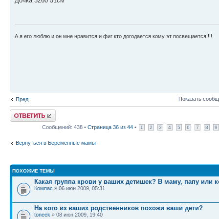
Дочка 3260 51см
А я его люблю и он мне нравится,и фиг кто догодается кому эт посвещается!!!!
Показать сообщ
Пред.
Ответить
Сообщений: 438 •
Страница
36
из
44
•
1
2
3
4
5
6
7
8
9
Вернуться в Беременные мамы
ПОХОЖИЕ ТЕМЫ
Какая группа крови у ваших детишек? В маму, папу или к
Компас
» 06 июн 2009, 05:31
На кого из ваших родственников похожи ваши дети?
toneek
» 08 июн 2009, 19:40