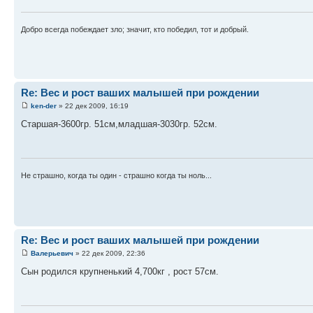
Добро всегда побеждает зло; значит, кто победил, тот и добрый.
Re: Вес и рост ваших малышей при рождении
ken-der
» 22 дек 2009, 16:19
Старшая-3600гр. 51см,младшая-3030гр. 52см.
Не страшно, когда ты один - страшно когда ты ноль...
Re: Вес и рост ваших малышей при рождении
Валерьевич
» 22 дек 2009, 22:36
Сын родился крупненький 4,700кг , рост 57см.