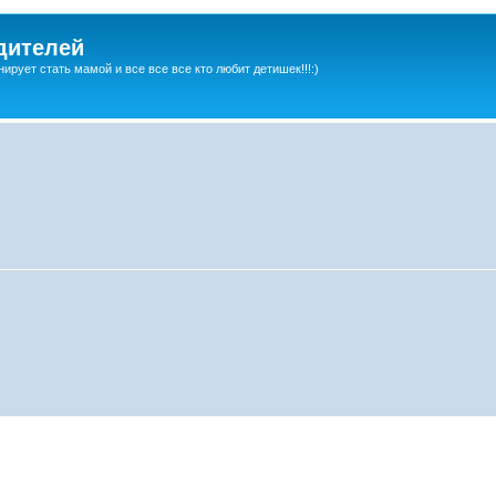
дителей
ирует стать мамой и все все все кто любит детишек!!!:)