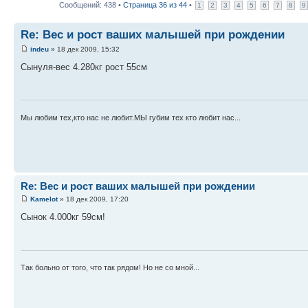
Сообщений: 438 •
Страница
36
из
44
•
1
2
3
4
5
6
7
8
9
Re: Вес и рост ваших малышей при рождении
indeu
» 18 дек 2009, 15:32
Сынуля-вес 4.280кг рост 55см
Мы любим тех,кто нас не любит.МЫ губим тех кто любит нас...
Re: Вес и рост ваших малышей при рождении
Kamelot
» 18 дек 2009, 17:20
Сынок 4.000кг 59см!
Так больно от того, что так рядом! Но не со мной...