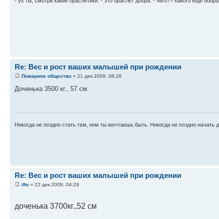
- ух ты, смотри какие браслетики. - это браслет добра. - чего?? Какого еще бобр
Re: Вес и рост ваших малышей при рождении
Пожарное общество
» 21 дек 2009, 06:26
Доченька 3500 кг., 57 см.
Никогда не поздно стать тем, кем ты мечтаешь быть. Никогда не поздно начать д
Re: Вес и рост ваших малышей при рождении
ifto
» 22 дек 2009, 04:29
доченька 3700кг.,52 см