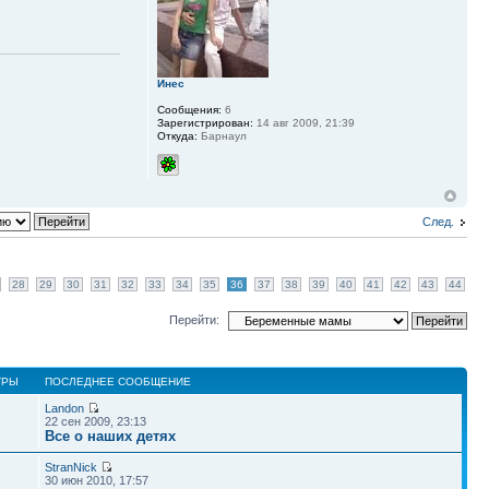
Инес
Сообщения:
6
Зарегистрирован:
14 авг 2009, 21:39
Откуда:
Барнаул
След.
28
29
30
31
32
33
34
35
36
37
38
39
40
41
42
43
44
Перейти:
ТРЫ
ПОСЛЕДНЕЕ СООБЩЕНИЕ
Landon
22 сен 2009, 23:13
Все о наших детях
StranNick
30 июн 2010, 17:57