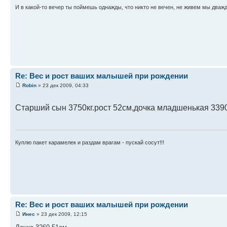
И в какой-то вечер ты поймешь однажды, что никто не вечен, не живем мы дважд
Re: Вес и рост ваших малышей при рождении
Robin
» 23 дек 2009, 04:33
Старший сын 3750кг.рост 52см,дочка младшенькая 3390
Куплю пакет карамелек и раздам врагам - пускай сосут!!!
Re: Вес и рост ваших малышей при рождении
Инес
» 23 дек 2009, 12:15