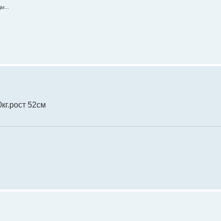
ы...
кг.рост 52см