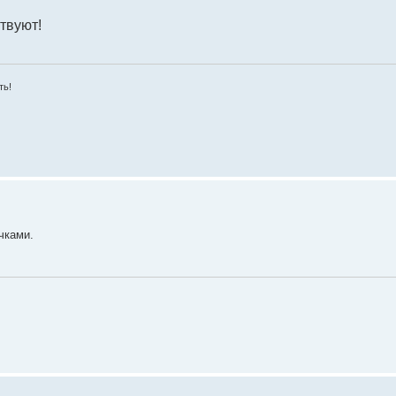
твуют!
ть!
чками.