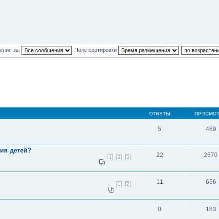
ения за:
Поле сортировки
ОТВЕТЫ
ПРОСМО
5
469
ия детей?
22
2670
1
2
3
11
656
1
2
0
183