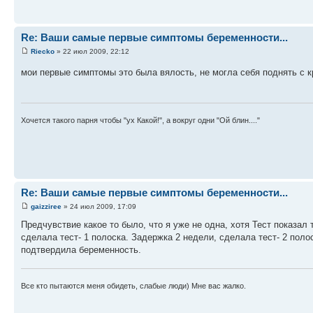
Re: Ваши самые первые симптомы беременности...
Riecko
» 22 июл 2009, 22:12
мои первые симптомы это была вялость, не могла себя поднять с к
Хочется такого парня чтобы "ух Какой!", а вокруг одни "Ой блин...."
Re: Ваши самые первые симптомы беременности...
gaizziree
» 24 июл 2009, 17:09
Предчувствие какое то было, что я уже не одна, хотя Тест показал
сделала тест- 1 полоска. Задержка 2 недели, сделала тест- 2 поло
подтвердила беременность.
Все кто пытаются меня обидеть, слабые люди) Мне вас жалко.