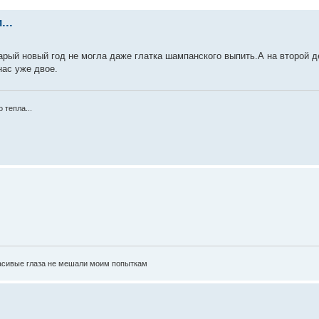
..
тарый новый год не могла даже глатка шампанского выпить.А на второй 
нас уже двое.
 тепла...
красивые глаза не мешали моим попыткам