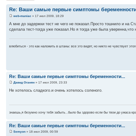
Re: Ваши самые первые симптомы беременности.
web-maniac
» 17 июл 2009, 18:29
А мне до задержки тест не чего не показал.Просто тошнило и на С
сделала тест-тогда уже показал.Но я тогда уже была уверенна,что 
влюбиться - это как наложить в штаны: все это видят, но никто не чувствует этого
Re: Ваши самые первые симптомы беременности...
Давид Оганян
» 17 июл 2009, 23:33
Не хотелось сладкого.и очень хотелось соленого.
знаешь,я безумно хочу тебя забыть...было бы здорово если бы твои до ужаса 
Re: Ваши самые первые симптомы беременности...
Semyon
» 18 июл 2009, 00:59