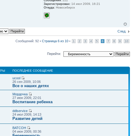
Сообщения:
222
Зарегистрирован:
14 июл 2009, 16:21
Откуда:
Новосибирск
След.
Сообщений: 92 •
Страница
6
из
10
•
1
2
3
4
5
6
7
8
9
10
Перейти:
ТРЫ
ПОСЛЕДНЕЕ СООБЩЕНИЕ
ucool
26 сен 2009, 10:06
Все о наших детях
Мордочка
27 июн 2009, 22:01
Воспитание ребенка
ddlservice
24 июл 2009, 14:13
Развитие детей
BATCOH
04 июн 2009, 00:36
Беременность