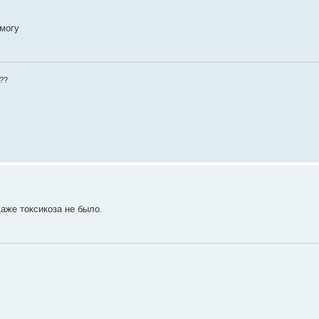
 могу
а??
аже токсикоза не было.