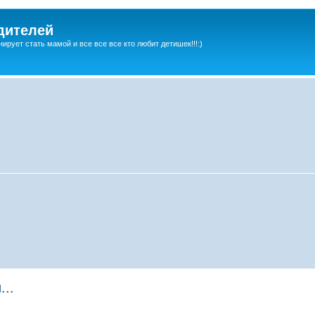
дителей
ирует стать мамой и все все все кто любит детишек!!!:)
..