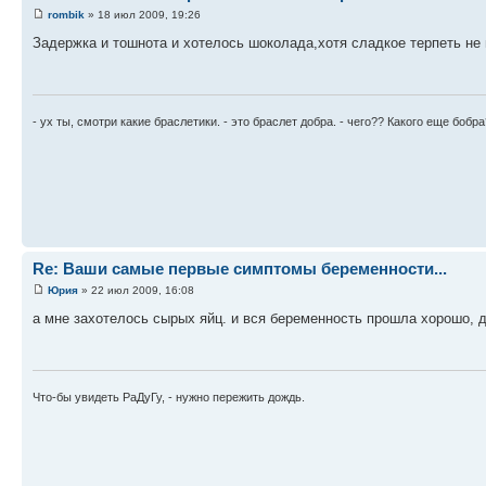
rombik
» 18 июл 2009, 19:26
Задержка и тошнота и хотелось шоколада,хотя сладкое терпеть не
- ух ты, смотри какие браслетики. - это браслет добра. - чего?? Какого еще бобр
Re: Ваши самые первые симптомы беременности...
Юрия
» 22 июл 2009, 16:08
а мне захотелось сырых яйц. и вся беременность прошла хорошо, д
Что-бы увидеть РаДуГу, - нужно пережить дождь.