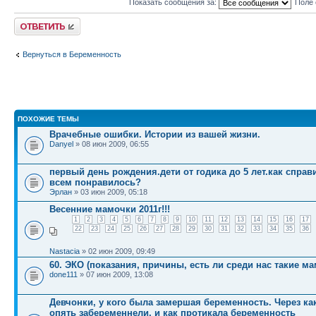
Показать сообщения за:
Поле 
Ответить
Вернуться в Беременность
ПОХОЖИЕ ТЕМЫ
Врачебные ошибки. Истории из вашей жизни.
Danyel
» 08 июн 2009, 06:55
первый день рождения.дети от годика до 5 лет.как справ
всем понравилось?
Эрлан
» 03 июн 2009, 05:18
Весенние мамочки 2011г!!!
1
2
3
4
5
6
7
8
9
10
11
12
13
14
15
16
17
22
23
24
25
26
27
28
29
30
31
32
33
34
35
36
Nastacia
» 02 июн 2009, 09:49
60. ЭКО (показания, причины, есть ли среди нас такие м
done111
» 07 июн 2009, 13:08
Девчонки, у кого была замершая беременность. Через к
опять забеременнели, и как протикала беременность