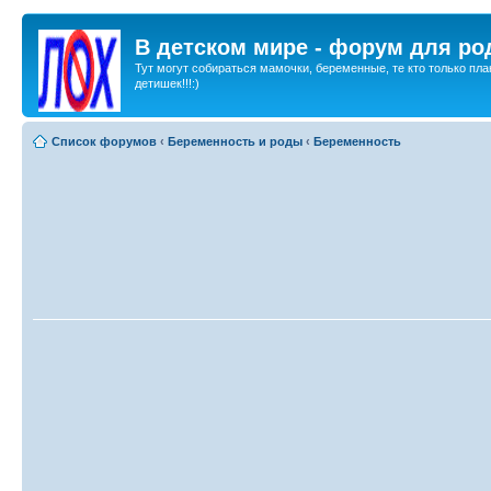
В детском мире - форум для ро
Тут могут собираться мамочки, беременные, те кто только пла
детишек!!!:)
Список форумов
‹
Беременность и роды
‹
Беременность