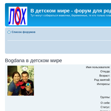
В детском мире - форум для ро
Тут могут собираться мамочки, беременные, те кто только план
Список форумов
Bogdana в детском мире
Имя пользователя:
Откуда:
Возраст:
Род занятий:
Интересы:
Группы:
О себе:
Статус: