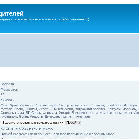
дителей
ирует стать мамой и все все все кто любит детишек!!!:)
Bogdana
Морозовск
32
Учитель
Макс Фрай, Украина, Ролевые игры, Смотреть на огонь, Сарказм, Handmade, Фотограф
Металл, Photo, Цинизм, Играть, Смысл жизни, Витражная роспись, Кактусы, Израиль, 
Сходить с ума, БГ, Спать, Формула, Хоккей, Валяние шерсти, Компьютерные игры, И
Киберпанк, Guitar, Радость, Дельфин, Internet, Тюльпаны
ВОСПИТЫВАЮ ДЕТЕЙ И МУЖА
Пускай скользит слеза по щеке - это моё напоминание о солёном море...