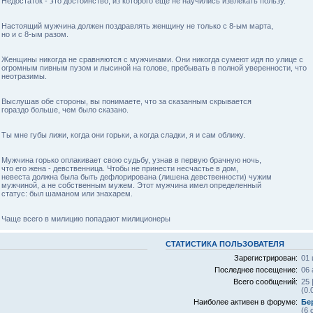
Недостаток - это достоинство, из которого еще не научились извлекать пользу.
Настоящий мужчина должен поздравлять женщину не только с 8-ым марта,
но и с 8-ым разом.
Женщины никогда не сравняются с мужчинами. Они никогда сумеют идя по улице с
огромным пивным пузом и лысиной на голове, пребывать в полной уверенности, что
неотразимы.
Выслушав обе стороны, вы понимаете, что за сказанным скрывается
гораздо больше, чем было сказано.
Ты мне губы лижи, когда они горьки, а когда сладки, я и сам оближу.
Мужчина горько оплакивает свою судьбу, узнав в первую брачную ночь,
что его жена - девственница. Чтобы не принести несчастье в дом,
невеста должна была быть дефлорирована (лишена девственности) чужим
мужчиной, а не собственным мужем. Этот мужчина имел определенный
статус: был шаманом или знахарем.
Чаще всего в милицию попадают милиционеры
СТАТИСТИКА ПОЛЬЗОВАТЕЛЯ
Зарегистрирован:
01 
Последнее посещение:
06 
Всего сообщений:
25 
(0.
Наиболее активен в форуме:
Бе
(6 