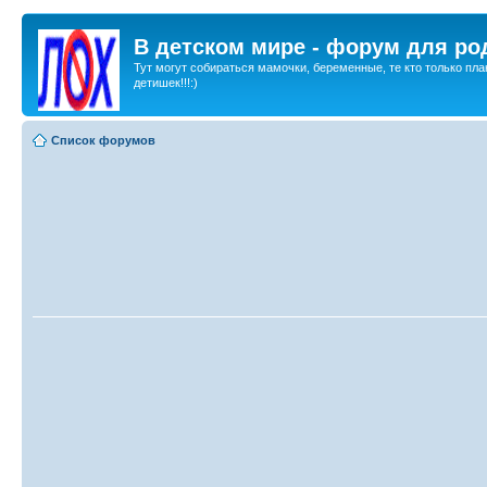
В детском мире - форум для ро
Тут могут собираться мамочки, беременные, те кто только пла
детишек!!!:)
Список форумов