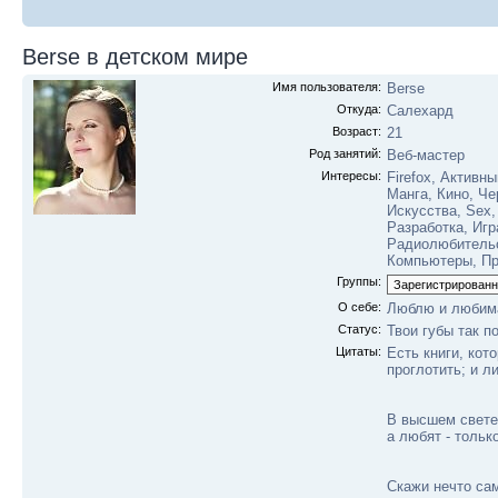
Berse в детском мире
Имя пользователя:
Berse
Откуда:
Салехард
Возраст:
21
Род занятий:
Веб-мастер
Интересы:
Firefox, Активн
Манга, Кино, Че
Искусства, Sex,
Разработка, Игра
Радиолюбительс
Компьютеры, Пр
Группы:
О себе:
Люблю и любим
Статус:
Твои губы так п
Цитаты:
Есть книги, кот
проглотить; и л
В высшем свете 
а любят - тольк
Скажи нечто са