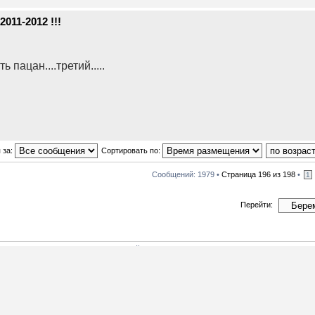
011-2012 !!!
ь пацан....третий.....
 за:
Сортировать по:
Сообщений: 1979 •
Страница
196
из
198
•
1
Перейти:
т зарегистрированных пользователей и гости: 1
Наша команда
•
Удалить cookies 