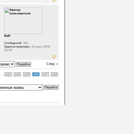
RaR
Сообщений:
363
Зарегистрирован:
16 июн 2009,
23:45
След.
...
193
194
195
196
197
198
форума
• Часовой пояс: UTC + 3 часа