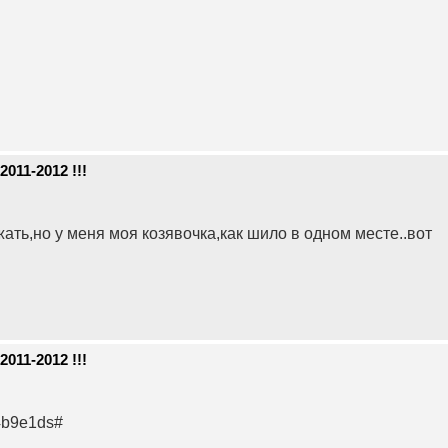
011-2012 !!!
ать,но у меня моя козявочка,как шило в одном месте..вот
011-2012 !!!
4b9e1ds#