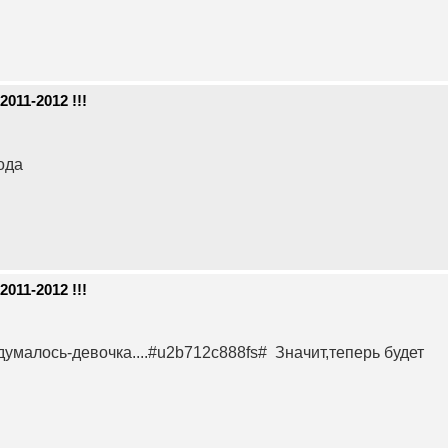
011-2012 !!!
года
011-2012 !!!
думалось-девочка....#u2b712c888fs# Значит,теперь будет