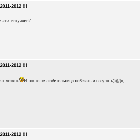
011-2012 !!!
и это интуиция?
011-2012 !!!
лят лежать
И так-то не любительница побегать и погулять))))Да,
011-2012 !!!