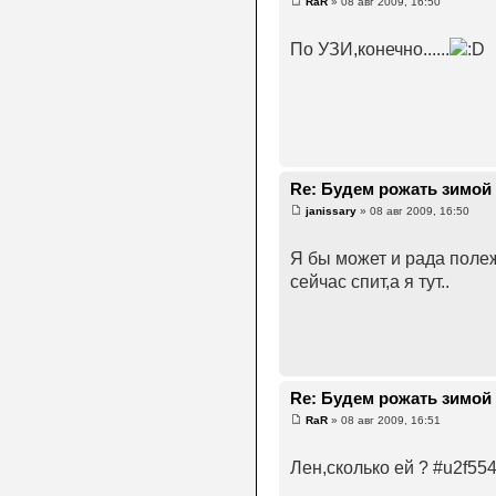
RaR
» 08 авг 2009, 16:50
По УЗИ,конечно......
Re: Будем рожать зимой 2
janissary
» 08 авг 2009, 16:50
Я бы может и рада полеж
сейчас спит,а я тут..
Re: Будем рожать зимой 2
RaR
» 08 авг 2009, 16:51
Лен,сколько ей ? #u2f55