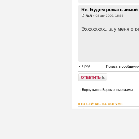
Re: Будем рожать зимой 2
RaR
» 08 авг 2009, 16:55
Эхххххххх....а у меня опят
Пред.
Показать сообщения
Ответить
Вернуться в Беременные мамы
КТО СЕЙЧАС НА ФОРУМЕ
Сейчас этот форум просматривают: не
Список форумов