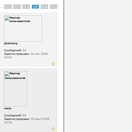
...
193
194
195
196
197
198
janissary
Сообщений:
64
Зарегистрирован:
04 авг 2009,
20:02
roxie
Сообщений:
68
Зарегистрирован:
29 июл 2009,
10:30