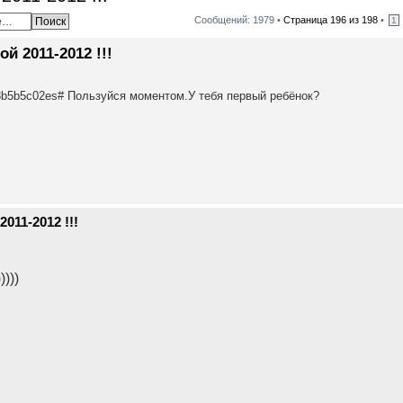
Сообщений: 1979 •
Страница
196
из
198
•
1
й 2011-2012 !!!
8b5b5c02es# Пользуйся моментом.У тебя первый ребёнок?
011-2012 !!!
)))