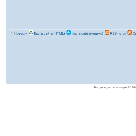
Новости
Карта сайта (HTML)
Карта сайта(индекс)
RSS поток
Сп
Форум в детском мире 2010