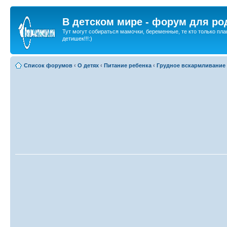
В детском мире - форум для ро
Тут могут собираться мамочки, беременные, те кто только пла
детишек!!!:)
Список форумов
‹
О детях
‹
Питание ребенка
‹
Грудное вскармливание